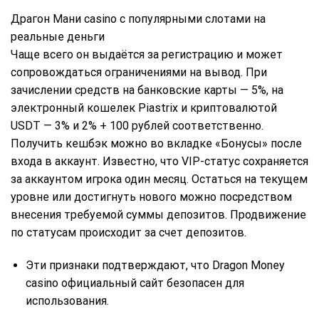
Драгон Мани casino с популярными слотами на
реальные деньги
Чаще всего он выдаётся за регистрацию и может
сопровождаться ограничениями на вывод. При
зачислении средств на банковские карты — 5%, на
электронный кошелек Piastrix и криптовалютой
USDT — 3% и 2% + 100 рублей соответственно.
Получить кешбэк можно во вкладке «Бонусы» после
входа в аккаунт. Известно, что VIP-статус сохраняется
за аккаунтом игрока один месяц. Остаться на текущем
уровне или достигнуть нового можно посредством
внесения требуемой суммы депозитов. Продвижение
по статусам происходит за счет депозитов.
Эти признаки подтверждают, что Dragon Money
casino официальный сайт безопасен для
использования.