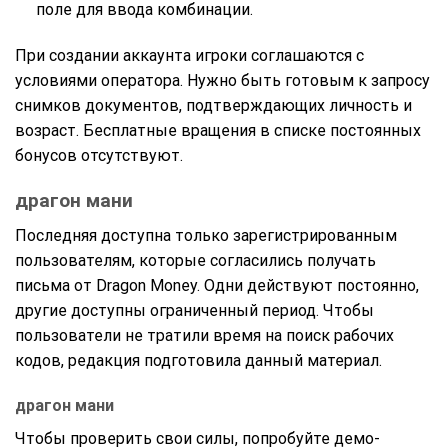
поле для ввода комбинации.
При создании аккаунта игроки соглашаются с
условиями оператора. Нужно быть готовым к запросу
снимков документов, подтверждающих личность и
возраст. Бесплатные вращения в списке постоянных
бонусов отсутствуют.
драгон мани
Последняя доступна только зарегистрированным
пользователям, которые согласились получать
письма от Dragon Money. Одни действуют постоянно,
другие доступны ограниченный период. Чтобы
пользователи не тратили время на поиск рабочих
кодов, редакция подготовила данный материал.
драгон мани
Чтобы проверить свои силы, попробуйте демо-