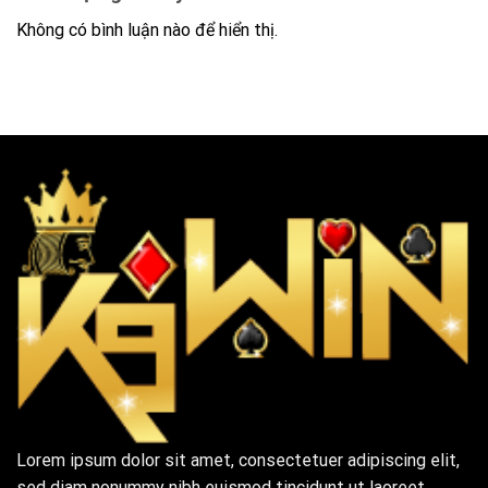
Không có bình luận nào để hiển thị.
Lorem ipsum dolor sit amet, consectetuer adipiscing elit,
sed diam nonummy nibh euismod tincidunt ut laoreet