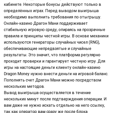
кабинете. Некоторые бонусы действуют только в
определённых играх. Перед выводом выигрыша
необходимо выполнить требования по отыгрышу.
Онлайн-казино Драгон Мани поддерживает
стабильную игровую среду, опираясь на прозрачные
правила и принципы честной игры. В основе механики
используются генераторы случайных чисел (RNG),
обеспечивающие непредвзятые и случайные
результаты. Это значит, что платформа регулярно
проходит проверки и гарантирует честную игру. Для
игры на настоящие деньги клиенту онлайн-казино
Dragon Money нужно внести деньги на игровой баланс.
Пополнять счет Драгон Мани можно посредством
нескольких методов.
Вывод выигрыша осуществляется в течение
нескольких минут после подтверждения операции. И
вам даже не нужно искать отдельно на него ссылку,
так как оператор вам сразу же после блока