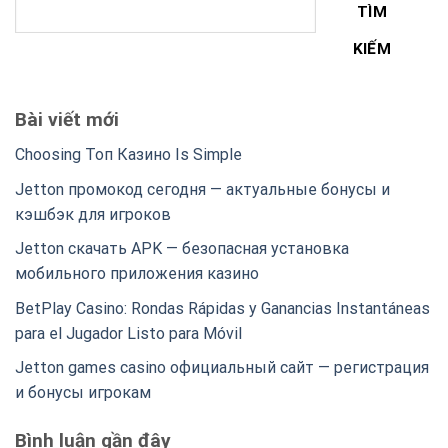
TÌM
KIẾM
Bài viết mới
Choosing Топ Казино Is Simple
Jetton промокод сегодня — актуальные бонусы и
кэшбэк для игроков
Jetton скачать APK — безопасная установка
мобильного приложения казино
BetPlay Casino: Rondas Rápidas y Ganancias Instantáneas
para el Jugador Listo para Móvil
Jetton games casino официальный сайт — регистрация
и бонусы игрокам
Bình luận gần đây