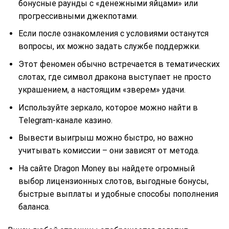
бонусные раунды с «денежными яйцами» или
прогрессивными джекпотами.
Если после ознакомления с условиями останутся
вопросы, их можно задать службе поддержки.
Этот феномен обычно встречается в тематических
слотах, где символ дракона выступает не просто
украшением, а настоящим «зверем» удачи.
Используйте зеркало, которое можно найти в
Telegram-канале казино.
Вывести выигрыш можно быстро, но важно
учитывать комиссии – они зависят от метода.
На сайте Dragon Money вы найдете огромный
выбор лицензионных слотов, выгодные бонусы,
быстрые выплаты и удобные способы пополнения
баланса.