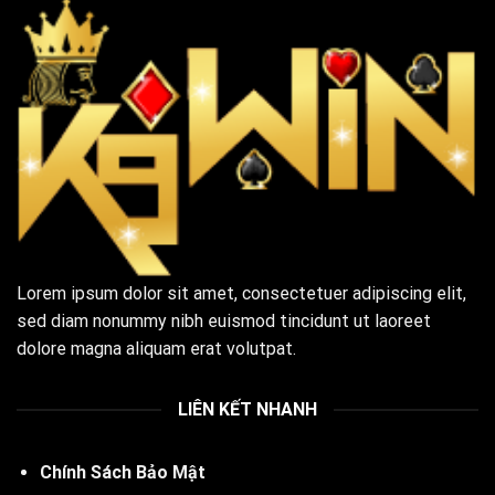
Lorem ipsum dolor sit amet, consectetuer adipiscing elit,
sed diam nonummy nibh euismod tincidunt ut laoreet
dolore magna aliquam erat volutpat.
LIÊN KẾT NHANH
Chính Sách Bảo Mật