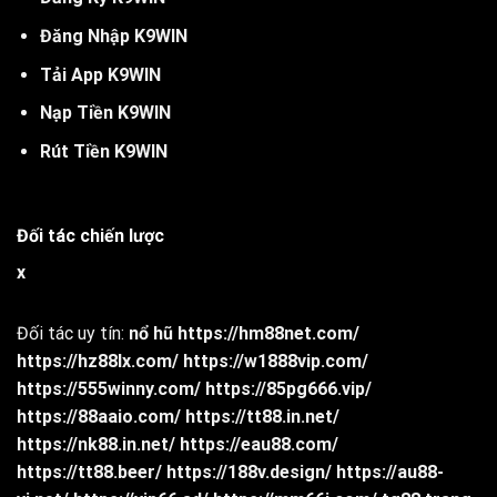
Đăng Nhập K9WIN
Tải App K9WIN
Nạp Tiền K9WIN
Rút Tiền K9WIN
Đối tác chiến lược
x
Đối tác uy tín:
nổ hũ
https://hm88net.com/
https://hz88lx.com/
https://w1888vip.com/
https://555winny.com/
https://85pg666.vip/
https://88aaio.com/
https://tt88.in.net/
https://nk88.in.net/
https://eau88.com/
https://tt88.beer/
https://188v.design/
https://au88-