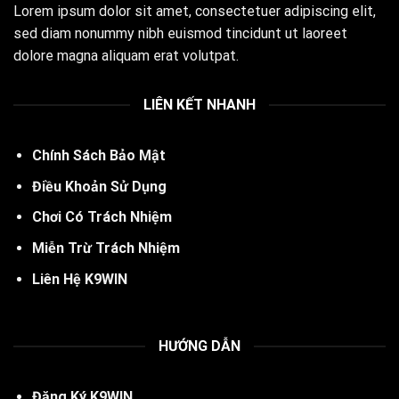
Lorem ipsum dolor sit amet, consectetuer adipiscing elit,
sed diam nonummy nibh euismod tincidunt ut laoreet
dolore magna aliquam erat volutpat.
LIÊN KẾT NHANH
Chính Sách Bảo Mật
Điều Khoản Sử Dụng
Chơi Có Trách Nhiệm
Miễn Trừ Trách Nhiệm
Liên Hệ K9WIN
HƯỚNG DẪN
Đăng Ký
K
9WIN