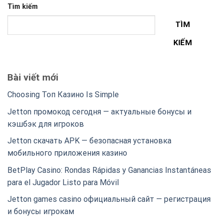
Tìm kiếm
TÌM
KIẾM
Bài viết mới
Choosing Топ Казино Is Simple
Jetton промокод сегодня — актуальные бонусы и
кэшбэк для игроков
Jetton скачать APK — безопасная установка
мобильного приложения казино
BetPlay Casino: Rondas Rápidas y Ganancias Instantáneas
para el Jugador Listo para Móvil
Jetton games casino официальный сайт — регистрация
и бонусы игрокам