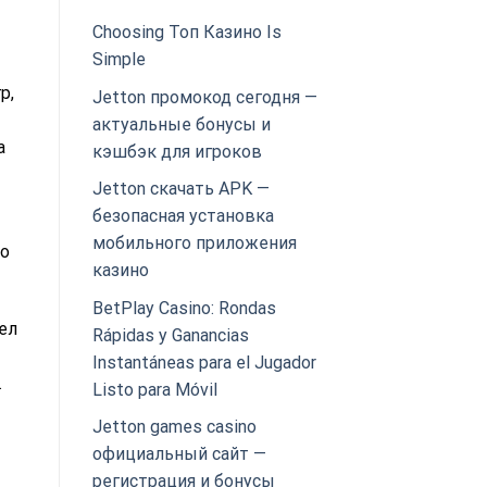
Choosing Топ Казино Is
Simple
р,
Jetton промокод сегодня —
актуальные бонусы и
а
кэшбэк для игроков
Jetton скачать APK —
безопасная установка
мобильного приложения
но
казино
BetPlay Casino: Rondas
ел
Rápidas y Ganancias
Instantáneas para el Jugador
.
Listo para Móvil
Jetton games casino
официальный сайт —
регистрация и бонусы