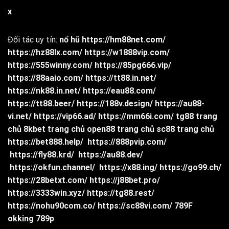
x
Đối tác uy tín:
nổ hũ
https://hm88net.com/
https://hz88lx.com/
https://w1888vip.com/
https://555winny.com/
https://85pg666.vip/
https://88aaio.com/
https://tt88.in.net/
https://nk88.in.net/
https://eau88.com/
https://tt88.beer/
https://188v.design/
https://au88-
vi.net/
https://vip66.ad/
https://mm66i.com/
tg88 trang
chủ
8kbet trang chủ
open88 trang chủ
sc88 trang chủ
https://bet888.help/
https://888pvip.com/
https://fly88.krd/
https://au88.dev/
https://okfun.channel/
https://x88.ing/
https://go99.ch/
https://28betxt.com/
https://j88bet.pro/
https://3333win.xyz/
https://tg88.rest/
https://nohu90com.co/
https://sc88vi.com/
789F
okking
789p