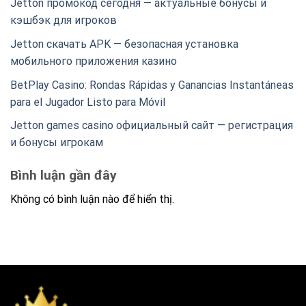
Jetton промокод сегодня — актуальные бонусы и
кэшбэк для игроков
Jetton скачать APK — безопасная установка
мобильного приложения казино
BetPlay Casino: Rondas Rápidas y Ganancias Instantáneas
para el Jugador Listo para Móvil
Jetton games casino официальный сайт — регистрация
и бонусы игрокам
Bình luận gần đây
Không có bình luận nào để hiển thị.