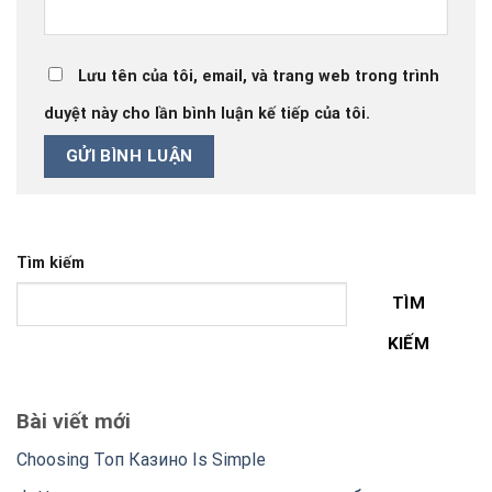
Lưu tên của tôi, email, và trang web trong trình
duyệt này cho lần bình luận kế tiếp của tôi.
Tìm kiếm
TÌM
KIẾM
Bài viết mới
Choosing Топ Казино Is Simple