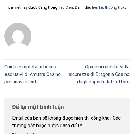
Bài viết này được đăng trong
Trò Chơi
. Đánh dấu
liên kết thường trực
.
Guida completa ai bonus
Opinioni oneste sulla
esclusivi di Amunra Casino
sicurezza di Dragonia Casino
per nuovi utenti
dagli esperti del settore
Để lại một bình luận
Email của bạn sẽ không được hiển thị công khai.
Các
trường bắt buộc được đánh dấu
*