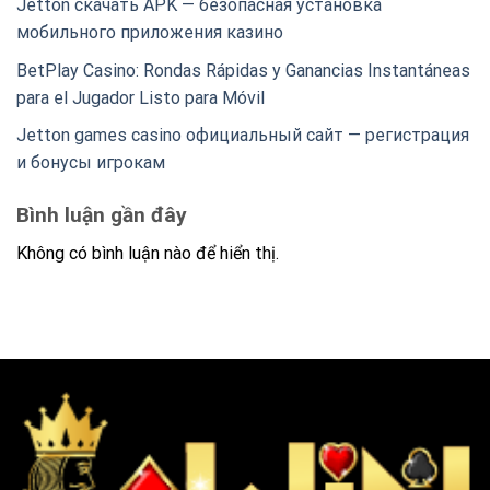
Jetton скачать APK — безопасная установка
мобильного приложения казино
BetPlay Casino: Rondas Rápidas y Ganancias Instantáneas
para el Jugador Listo para Móvil
Jetton games casino официальный сайт — регистрация
и бонусы игрокам
Bình luận gần đây
Không có bình luận nào để hiển thị.