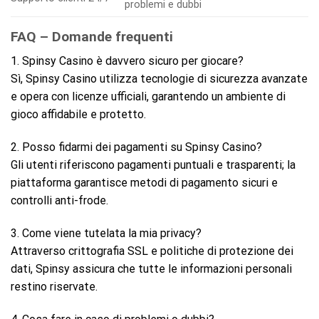
problemi e dubbi
FAQ – Domande frequenti
1. Spinsy Casino è davvero sicuro per giocare?
Sì, Spinsy Casino utilizza tecnologie di sicurezza avanzate
e opera con licenze ufficiali, garantendo un ambiente di
gioco affidabile e protetto.
2. Posso fidarmi dei pagamenti su Spinsy Casino?
Gli utenti riferiscono pagamenti puntuali e trasparenti; la
piattaforma garantisce metodi di pagamento sicuri e
controlli anti-frode.
3. Come viene tutelata la mia privacy?
Attraverso crittografia SSL e politiche di protezione dei
dati, Spinsy assicura che tutte le informazioni personali
restino riservate.