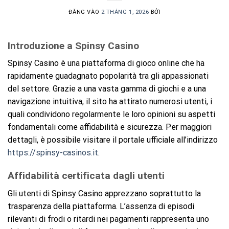
ĐĂNG VÀO
2 THÁNG 1, 2026
BỞI
Introduzione a Spinsy Casino
Spinsy Casino è una piattaforma di gioco online che ha
rapidamente guadagnato popolarità tra gli appassionati
del settore. Grazie a una vasta gamma di giochi e a una
navigazione intuitiva, il sito ha attirato numerosi utenti, i
quali condividono regolarmente le loro opinioni su aspetti
fondamentali come affidabilità e sicurezza. Per maggiori
dettagli, è possibile visitare il portale ufficiale all’indirizzo
https://spinsy-casinos.it
.
Affidabilità certificata dagli utenti
Gli utenti di Spinsy Casino apprezzano soprattutto la
trasparenza della piattaforma. L’assenza di episodi
rilevanti di frodi o ritardi nei pagamenti rappresenta uno