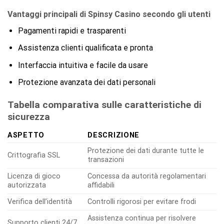
Vantaggi principali di Spinsy Casino secondo gli utenti
Pagamenti rapidi e trasparenti
Assistenza clienti qualificata e pronta
Interfaccia intuitiva e facile da usare
Protezione avanzata dei dati personali
Tabella comparativa sulle caratteristiche di
sicurezza
ASPETTO
DESCRIZIONE
Protezione dei dati durante tutte le
Crittografia SSL
transazioni
Licenza di gioco
Concessa da autorità regolamentari
autorizzata
affidabili
Verifica dell’identità
Controlli rigorosi per evitare frodi
Assistenza continua per risolvere
Supporto clienti 24/7