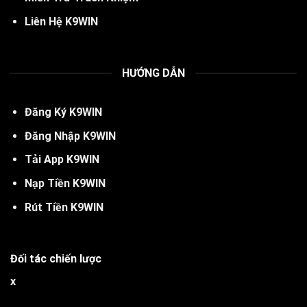
Liên Hệ K9WIN
HƯỚNG DẪN
Đăng Ký
K
9WIN
Đăng Nhập K9WIN
Tải App K9WIN
Nạp Tiền K9WIN
Rút Tiền K9WIN
Đối tác chiến lược
x