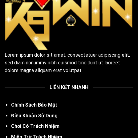
Lorem ipsum dolor sit amet, consectetuer adipiscing elit,
sed diam nonummy nibh euismod tincidunt ut laoreet
dolore magna aliquam erat volutpat.
LIÊN KẾT NHANH
Chính Sách Bảo Mật
Điều Khoản Sử Dụng
Chơi Có Trách Nhiệm
Miễn Trừ Trách Nhiệm