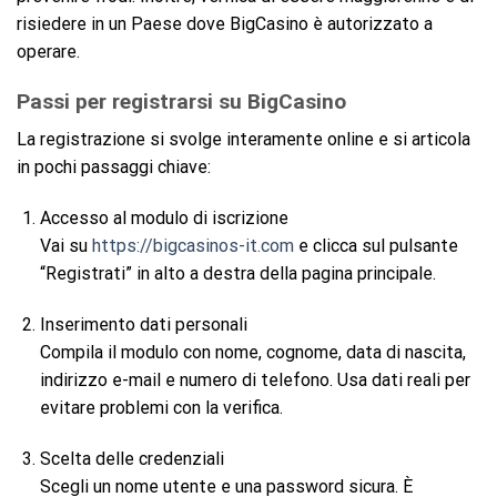
risiedere in un Paese dove BigCasino è autorizzato a
operare.
Passi per registrarsi su BigCasino
La registrazione si svolge interamente online e si articola
in pochi passaggi chiave:
Accesso al modulo di iscrizione
Vai su
https://bigcasinos-it.com
e clicca sul pulsante
“Registrati” in alto a destra della pagina principale.
Inserimento dati personali
Compila il modulo con nome, cognome, data di nascita,
indirizzo e-mail e numero di telefono. Usa dati reali per
evitare problemi con la verifica.
Scelta delle credenziali
Scegli un nome utente e una password sicura. È