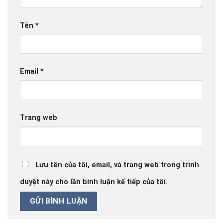
Tên
*
Email
*
Trang web
Lưu tên của tôi, email, và trang web trong trình
duyệt này cho lần bình luận kế tiếp của tôi.