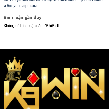
и бонусы игрокам
Bình luận gần đây
Không có bình luận nào để hiển thị.