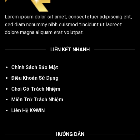
Lorem ipsum dolor sit amet, consectetuer adipiscing elit,
sed diam nonummy nibh euismod tincidunt ut laoreet
dolore magna aliquam erat volutpat.
LIÊN KẾT NHANH
Chính Sách Bảo Mật
Điều Khoản Sử Dụng
Chơi Có Trách Nhiệm
Miễn Trừ Trách Nhiệm
Liên Hệ K9WIN
HƯỚNG DẪN