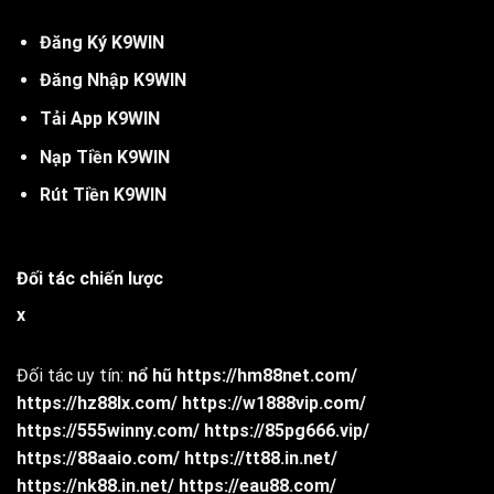
Đăng Ký
K
9WIN
Đăng Nhập K9WIN
Tải App K9WIN
Nạp Tiền K9WIN
Rút Tiền K9WIN
Đối tác chiến lược
x
Đối tác uy tín:
nổ hũ
https://hm88net.com/
https://hz88lx.com/
https://w1888vip.com/
https://555winny.com/
https://85pg666.vip/
https://88aaio.com/
https://tt88.in.net/
https://nk88.in.net/
https://eau88.com/