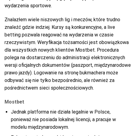
wydarzenia sportowe.
Znalazłem wiele niszowych lig i meczów, które trudno
znaleźć gdzie indziej. Kursy są konkurencyjne, a live
betting pozwala reagować na wydarzenia w czasie
rzeczywistym. Weryfikacja tożsamości jest obowiązkowa
dla wszystkich nowych klientów Mostbet. Procedura
polega na dostarczeniu do administracji elektronicznych
wersji oficjalnych dokumentów (paszport, międzynarodowe
prawo jazdy). Logowanie na stronę bukmachera może
odbywać się nie tylko bezpośrednio, ale również za
pośrednictwem sieci społecznościowych.
Mostbet
Jednak platforma nie działa legalnie w Polsce,
ponieważ nie posiada lokalnej licencji, a pracuje w
modelu międzynarodowym.