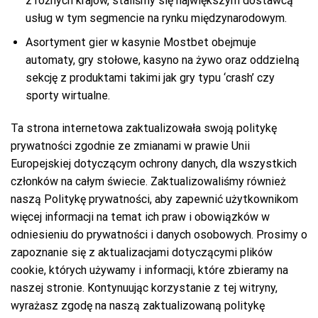
z różnych krajów, staliśmy się największym dostawcą
usług w tym segmencie na rynku międzynarodowym.
Asortyment gier w kasynie Mostbet obejmuje
automaty, gry stołowe, kasyno na żywo oraz oddzielną
sekcję z produktami takimi jak gry typu ‘crash’ czy
sporty wirtualne.
Ta strona internetowa zaktualizowała swoją politykę
prywatności zgodnie ze zmianami w prawie Unii
Europejskiej dotyczącym ochrony danych, dla wszystkich
członków na całym świecie. Zaktualizowaliśmy również
naszą Politykę prywatności, aby zapewnić użytkownikom
więcej informacji na temat ich praw i obowiązków w
odniesieniu do prywatności i danych osobowych. Prosimy o
zapoznanie się z aktualizacjami dotyczącymi plików
cookie, których używamy i informacji, które zbieramy na
naszej stronie. Kontynuując korzystanie z tej witryny,
wyrażasz zgodę na naszą zaktualizowaną politykę