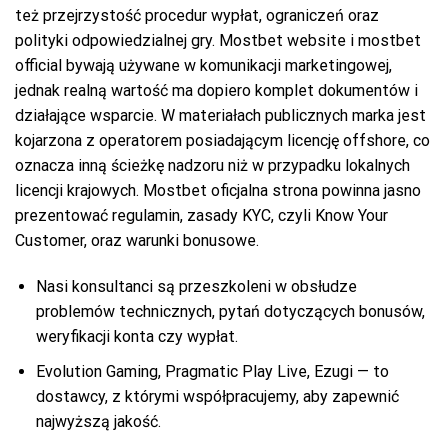
też przejrzystość procedur wypłat, ograniczeń oraz
polityki odpowiedzialnej gry. Mostbet website i mostbet
official bywają używane w komunikacji marketingowej,
jednak realną wartość ma dopiero komplet dokumentów i
działające wsparcie. W materiałach publicznych marka jest
kojarzona z operatorem posiadającym licencję offshore, co
oznacza inną ścieżkę nadzoru niż w przypadku lokalnych
licencji krajowych. Mostbet oficjalna strona powinna jasno
prezentować regulamin, zasady KYC, czyli Know Your
Customer, oraz warunki bonusowe.
Nasi konsultanci są przeszkoleni w obsłudze
problemów technicznych, pytań dotyczących bonusów,
weryfikacji konta czy wypłat.
Evolution Gaming, Pragmatic Play Live, Ezugi — to
dostawcy, z którymi współpracujemy, aby zapewnić
najwyższą jakość.