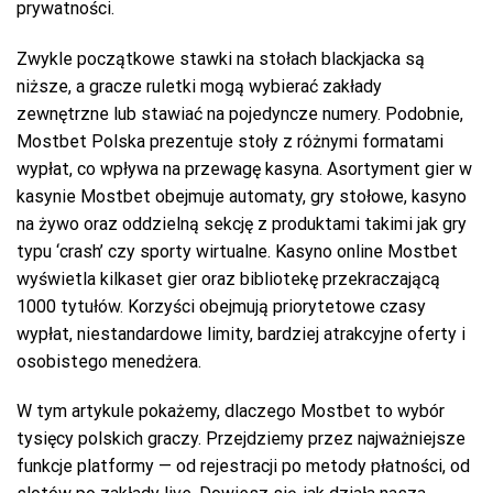
prywatności.
Zwykle początkowe stawki na stołach blackjacka są
niższe, a gracze ruletki mogą wybierać zakłady
zewnętrzne lub stawiać na pojedyncze numery. Podobnie,
Mostbet Polska prezentuje stoły z różnymi formatami
wypłat, co wpływa na przewagę kasyna. Asortyment gier w
kasynie Mostbet obejmuje automaty, gry stołowe, kasyno
na żywo oraz oddzielną sekcję z produktami takimi jak gry
typu ‘crash’ czy sporty wirtualne. Kasyno online Mostbet
wyświetla kilkaset gier oraz bibliotekę przekraczającą
1000 tytułów. Korzyści obejmują priorytetowe czasy
wypłat, niestandardowe limity, bardziej atrakcyjne oferty i
osobistego menedżera.
W tym artykule pokażemy, dlaczego Mostbet to wybór
tysięcy polskich graczy. Przejdziemy przez najważniejsze
funkcje platformy — od rejestracji po metody płatności, od