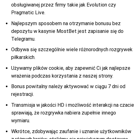
obsługiwanej przez firmy takie jak Evolution czy
Pragmatic Live.
Najlepszym sposobem na otrzymanie bonusu bez
depozytu w kasynie MostBet jest zapisanie się do
Telegramu.
Odbywa się szczególnie wiele różnorodnych rozgrywek
piłkarskich.
Używamy plików cookie, aby zapewnić Ci jak najlepsze
wrażenia podczas korzystania z naszej strony.
Bonus powitalny należy aktywować w ciągu 7 dni od
rejestracji.
Transmisja w jakości HD i możliwość interakcji na czacie
sprawiają, że rozgrywka nabiera zupełnie innego
wymiaru.
Wkrótce, zdobywając zaufanie i uznanie użytkowników