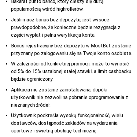
Bakarat punto banco, który cieszy się dużą
popularnością wśród highrollerów.
Jeśli masz bonus bez depozytu, jest wysoce
prawdopodobne, że konieczne będzie rezygnacja z
części wypłat i pełna weryfikacja konta.
Bonus rejestracyjny bez depozytu w MostBet zostanie
przyznany po zalogowaniu się na Twoje konto osobiste.
W zależności od konkretnej promocji, może to wynosić
od 5% do 15% ustalonej stałej stawki, a limit cashbacku
będzie ograniczony.
Aplikacja nie zostanie zainstalowana, dopóki
użytkownik nie zezwoli na pobranie oprogramowania z
nieznanych źródeł.
Użytkownik podkreśla wysoką funkcjonalność, wielu
dostawców, dostępność zakładów na wydarzenia
sportowe i świetną obsługę techniczną.