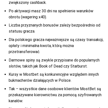
zwiększony cashback.
Po aktywacji masz 30 dni na spełnienie warunków
obrotu (wagering x40).
Liczba przyznanych bonusów zależy bezpośrednio od
statusu gracza.
Dla polskiego gracza najważniejsze są czasy transakcji,
opłaty i minimalna kwota, którą można
przetransferować.
Darmowe spiny są zwykle przypisane do popularnych
slotów, takich jak Book of Dead czy Starburst.
Kursy w Mostbet są konkurencyjne względem innych
bukmacherów działających w Polsce.
Tak – wszystkie dane osobowe klientów MostBet są
przekazywane kierownictwu za pomocą szyfrowanych
kanałów.