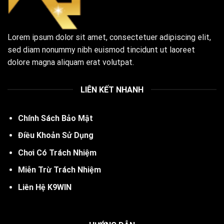
Lorem ipsum dolor sit amet, consectetuer adipiscing elit,
sed diam nonummy nibh euismod tincidunt ut laoreet
dolore magna aliquam erat volutpat.
LIÊN KẾT NHANH
Chính Sách Bảo Mật
Điều Khoản Sử Dụng
Chơi Có Trách Nhiệm
Miễn Trừ Trách Nhiệm
Liên Hệ K9WIN