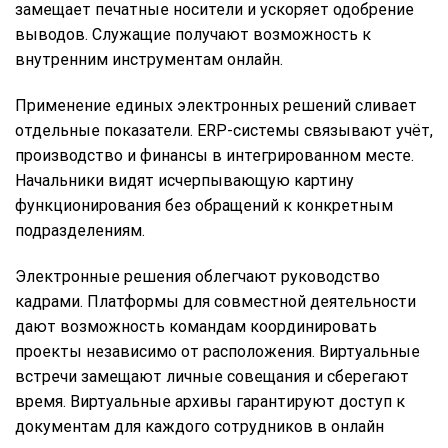
замещает печатные носители и ускоряет одобрение
выводов. Служащие получают возможность к
внутренним инструментам онлайн.
Применение единых электронных решений сливает
отдельные показатели. ERP-системы связывают учёт,
производство и финансы в интегрированном месте.
Начальники видят исчерпывающую картину
функционирования без обращений к конкретным
подразделениям.
Электронные решения облегчают руководство
кадрами. Платформы для совместной деятельности
дают возможность командам координировать
проекты независимо от расположения. Виртуальные
встречи замещают личные совещания и сберегают
время. Виртуальные архивы гарантируют доступ к
документам для каждого сотрудников в онлайн