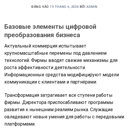
ĐĂNG VÀO
19 THÁNG 6, 2026
BỞI
ADMIN
Базовые элементы цифровой
преобразования бизнеса
Актуальный коммерция испытывает
крупномасштабные перемены под давлением
технологий. Фирмы вводят свежие механизмы для
роста эффективности деятельности.
Информационные средства модифицируют модели
коммуникации с клиентами и партнёрами.
Трансформация затрагивает все ступени работы
фирмы. Директора приспосабливают программы
развития к нынешним реалиям рынка. Служащие
овладевают новые умения для работы с передовыми
платформами.