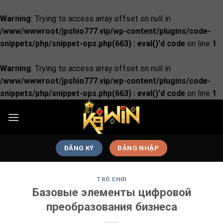
Warning
: Trying to access array offset on null in
/www/wwwroot/jpshio777.vip/wp-content/plugins/code-
snippets/php/snippet-ops.php(663) : eval()'d code
on line
1
Warning
: Trying to access array offset on null in
/www/wwwroot/jpshio777.vip/wp-content/plugins/code-
snippets/php/snippet-ops.php(663) : eval()'d code
on line
1
Bỏ
qua
nội
dung
ĐĂNG KÝ
ĐĂNG NHẬP
TRÒ CHƠI
Базовые элементы цифровой
преобразования бизнеса