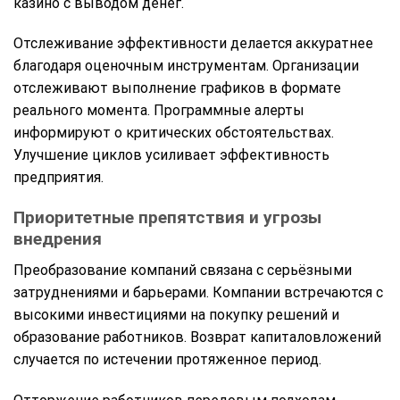
казино с выводом денег.
Отслеживание эффективности делается аккуратнее
благодаря оценочным инструментам. Организации
отслеживают выполнение графиков в формате
реального момента. Программные алерты
информируют о критических обстоятельствах.
Улучшение циклов усиливает эффективность
предприятия.
Приоритетные препятствия и угрозы
внедрения
Преобразование компаний связана с серьёзными
затруднениями и барьерами. Компании встречаются с
высокими инвестициями на покупку решений и
образование работников. Возврат капиталовложений
случается по истечении протяженное период.