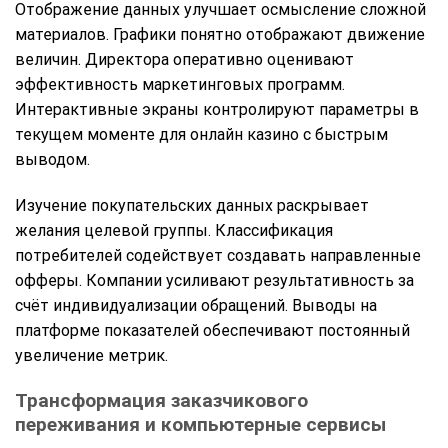
Отображение данных улучшает осмысление сложной
материалов. Графики понятно отображают движение
величин. Директора оперативно оценивают
эффективность маркетинговых программ.
Интерактивные экраны контролируют параметры в
текущем моменте для онлайн казино с быстрым
выводом.
Изучение покупательских данных раскрывает
желания целевой группы. Классификация
потребителей содействует создавать направленные
офферы. Компании усиливают результативность за
счёт индивидуализации обращений. Выводы на
платформе показателей обеспечивают постоянный
увеличение метрик.
Трансформация заказчикового
переживания и компьютерные сервисы