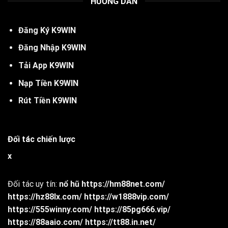
HƯỚNG DẪN
Đăng Ký
K
9WIN
Đăng Nhập K9WIN
Tải App K9WIN
Nạp Tiền K9WIN
Rút Tiền K9WIN
Đối tác chiến lược
x
Đối tác uy tín:
nổ hũ
https://hm88net.com/
https://hz88lx.com/
https://w1888vip.com/
https://555winny.com/
https://85pg666.vip/
https://88aaio.com/
https://tt88.in.net/