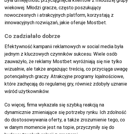
była umiejętność przyciągnięcia klientów z młodszej grupy
wiekowej. Młodzi gracze, często poszukujący
nowoczesnych i atrakcyjnych platform, korzystają z
innowacyjnych rozwiązań, jakie oferuje Mostbet.
Co zadziałało dobrze
Efektywność kampanii reklamowych w social media była
jednym z kluczowych czynników sukcesu. Wiele osób
zauważyło, że reklamy Mostbet wyróżniają się nie tylko
wizualnie, ale także angażując treścią, co przyciąga uwagę
potencjalnych graczy. Atrakcyjne programy lojalnościowe,
które zachęcają do regularnej gry, również zdobyły uznanie
wśród użytkowników.
Co więcej, firma wykazała się szybką reakcją na
dynamicznie zmieniające się potrzeby rynku. Ich zdolność
do dostosowywania oferty, a także zrozumienie tego, co
w danym momencie jest na topie, przyczyniły się do