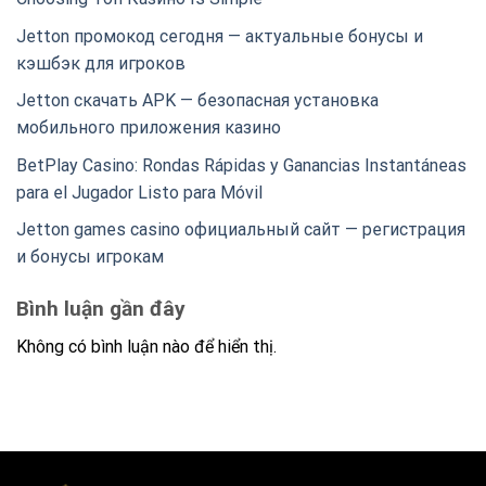
Jetton промокод сегодня — актуальные бонусы и
кэшбэк для игроков
Jetton скачать APK — безопасная установка
мобильного приложения казино
BetPlay Casino: Rondas Rápidas y Ganancias Instantáneas
para el Jugador Listo para Móvil
Jetton games casino официальный сайт — регистрация
и бонусы игрокам
Bình luận gần đây
Không có bình luận nào để hiển thị.