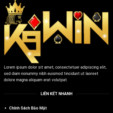
Lorem ipsum dolor sit amet, consectetuer adipiscing elit,
sed diam nonummy nibh euismod tincidunt ut laoreet
dolore magna aliquam erat volutpat.
LIÊN KẾT NHANH
Chính Sách Bảo Mật