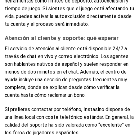
herramientas como límites de depósito, autoexclusión y
tiempo de juego. Si sientes que el juego está afectando tu
vida, puedes activar la autoexclusión directamente desde
tu cuenta y el proceso será inmediato.
Atención al cliente y soporte: qué esperar
El servicio de atención al cliente está disponible 24/7 a
través de chat en vivo y correo electrónico. Los agentes
son hablantes nativos de español y suelen responder en
menos de dos minutos en el chat. Además, el centro de
ayuda incluye una sección de preguntas frecuentes muy
completa, donde se explican desde cómo verificar la
cuenta hasta cómo reclamar un bono.
Si prefieres contactar por teléfono, Instasino dispone de
una línea local con coste telefónico estándar. En general, la
calidad del soporte ha sido valorada como “excelente” en
los foros de jugadores españoles.