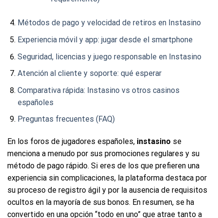
Métodos de pago y velocidad de retiros en Instasino
Experiencia móvil y app: jugar desde el smartphone
Seguridad, licencias y juego responsable en Instasino
Atención al cliente y soporte: qué esperar
Comparativa rápida: Instasino vs otros casinos
españoles
Preguntas frecuentes (FAQ)
En los foros de jugadores españoles,
instasino
se
menciona a menudo por sus promociones regulares y su
método de pago rápido. Si eres de los que prefieren una
experiencia sin complicaciones, la plataforma destaca por
su proceso de registro ágil y por la ausencia de requisitos
ocultos en la mayoría de sus bonos. En resumen, se ha
convertido en una opción “todo en uno” que atrae tanto a