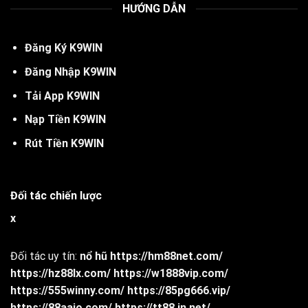
HƯỚNG DẪN
Đăng Ký
K
9WIN
Đăng Nhập K9WIN
Tải App K9WIN
Nạp Tiền K9WIN
Rút Tiền K9WIN
Đối tác chiến lược
x
Đối tác uy tín:
nổ hũ
https://hm88net.com/
https://hz88lx.com/
https://w1888vip.com/
https://555winny.com/
https://85pg666.vip/
https://88aaio.com/
https://tt88.in.net/