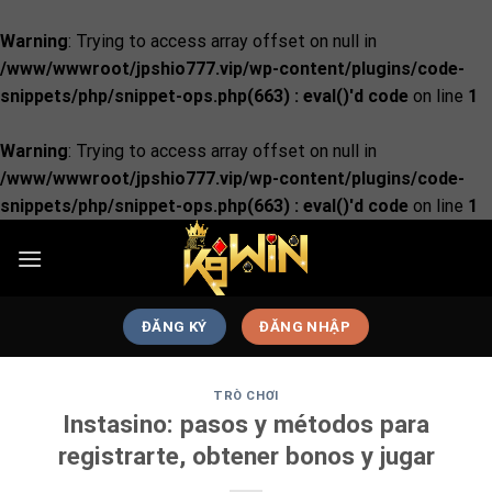
Warning
: Trying to access array offset on null in
/www/wwwroot/jpshio777.vip/wp-content/plugins/code-
snippets/php/snippet-ops.php(663) : eval()'d code
on line
1
Warning
: Trying to access array offset on null in
/www/wwwroot/jpshio777.vip/wp-content/plugins/code-
snippets/php/snippet-ops.php(663) : eval()'d code
on line
1
Bỏ
qua
nội
dung
ĐĂNG KÝ
ĐĂNG NHẬP
TRÒ CHƠI
Instasino: pasos y métodos para
registrarte, obtener bonos y jugar