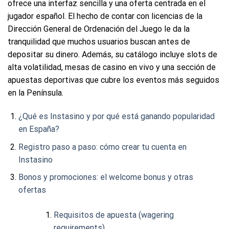
ofrece una interfaz sencilla y una oferta centrada en el
jugador español. El hecho de contar con licencias de la
Dirección General de Ordenación del Juego le da la
tranquilidad que muchos usuarios buscan antes de
depositar su dinero. Además, su catálogo incluye slots de
alta volatilidad, mesas de casino en vivo y una sección de
apuestas deportivas que cubre los eventos más seguidos
en la Península.
¿Qué es Instasino y por qué está ganando popularidad
en España?
Registro paso a paso: cómo crear tu cuenta en
Instasino
Bonos y promociones: el welcome bonus y otras
ofertas
Requisitos de apuesta (wagering
requirements)