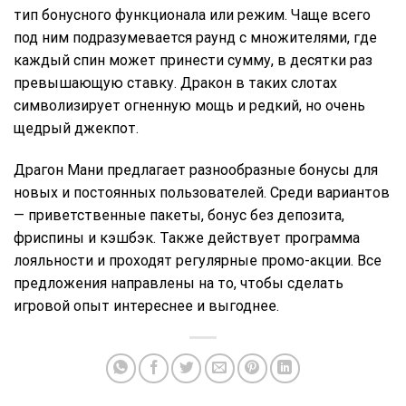
тип бонусного функционала или режим. Чаще всего
под ним подразумевается раунд с множителями, где
каждый спин может принести сумму, в десятки раз
превышающую ставку. Дракон в таких слотах
символизирует огненную мощь и редкий, но очень
щедрый джекпот.
Драгон Мани предлагает разнообразные бонусы для
новых и постоянных пользователей. Среди вариантов
— приветственные пакеты, бонус без депозита,
фриспины и кэшбэк. Также действует программа
лояльности и проходят регулярные промо-акции. Все
предложения направлены на то, чтобы сделать
игровой опыт интереснее и выгоднее.