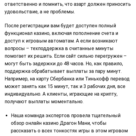
ответственно и помнить, что азарт должен приносить
удовольствие, а не проблемы.
После регистрации вам будет доступен полный
функционал казино, включая пополнение счета и
доступ к игровым автоматам. А если возникают
вопросы – техподдержка в считанные минуты
помогает их решить. Если сайт сильно перегружен –
могут быть задержки до 48 часов. Но, как правило,
поддержка обрабатывает выплаты за пару минут.
Например, на карту Сбербанка или Тинькофф перевод
может занять как 15 минут, так и 3 рабочих дня, все
индивидуально. А клиенты, играющие на крипту,
получают выплаты моментально.
Наша команда экспертов провела тщательный
обзор онлайн казино Драгон Мани, чтобы
рассказать о всех тонкостях игры в этом игровом