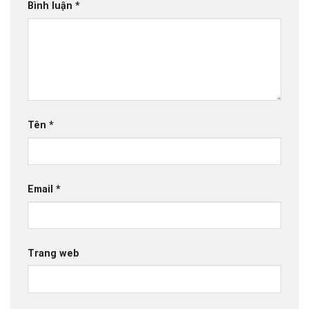
Bình luận
*
Tên
*
Email
*
Trang web