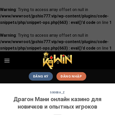
Warning
: Trying to access array offset on null in
/www/wwwroot/jpshio777.vip/wp-content/plugins/code-
snippets/php/snippet-ops.php(663) : eval()'d code
on line
1
Warning
: Trying to access array offset on null in
/www/wwwroot/jpshio777.vip/wp-content/plugins/code-
snippets/php/snippet-ops.php(663) : eval()'d code
on line
1
Bỏ
qua
nội
dung
ĐĂNG KÝ
ĐĂNG NHẬP
5000BA_Z
Драгон Мани онлайн казино для
новичков и опытных игроков