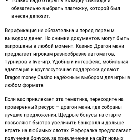
Только надо открыть вкладку «Вывод» и
обязательно выбрать платежку, которой был
внесен депозит.
Верификация не обязательна и перед первым
выводом денег. Но снимки документов могут быть
запрошены в любой момент. Казино Драгон мани
предлагает игрокам разнообразие автоматов,
турниров и live-игр. Удобный интерфейс, мобильная
адаптация и круглосуточная поддержка делают
Dragon money Casino надёжным выбором для игры в
любом формате.
Если вас привлекает эта тематика, переходите на
проверенный ресурс — драгон мани, где собраны
лучшие предложения. Щедрые бонусы на старте
позволяют быстро увеличить банкролл и дольше
играть на любимых слотах. Рефералка предполагает
получение бонусов за привлечение на сайт новых