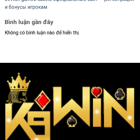
и бонусы игрокам
Bình luận gần đây
Không có bình luận nào để hiển thị.