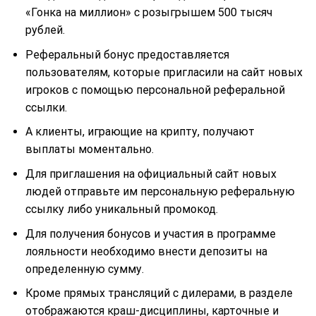
«Гонка на миллион» с розыгрышем 500 тысяч
рублей.
Реферальный бонус предоставляется
пользователям, которые пригласили на сайт новых
игроков с помощью персональной реферальной
ссылки.
А клиенты, играющие на крипту, получают
выплаты моментально.
Для приглашения на официальный сайт новых
людей отправьте им персональную реферальную
ссылку либо уникальный промокод.
Для получения бонусов и участия в программе
лояльности необходимо внести депозиты на
определенную сумму.
Кроме прямых трансляций с дилерами, в разделе
отображаются краш-дисциплины, карточные и