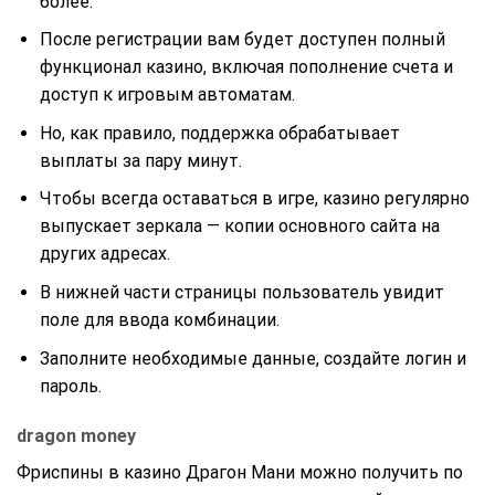
более.
После регистрации вам будет доступен полный
функционал казино, включая пополнение счета и
доступ к игровым автоматам.
Но, как правило, поддержка обрабатывает
выплаты за пару минут.
Чтобы всегда оставаться в игре, казино регулярно
выпускает зеркала — копии основного сайта на
других адресах.
В нижней части страницы пользователь увидит
поле для ввода комбинации.
Заполните необходимые данные, создайте логин и
пароль.
dragon money
Фриспины в казино Драгон Мани можно получить по