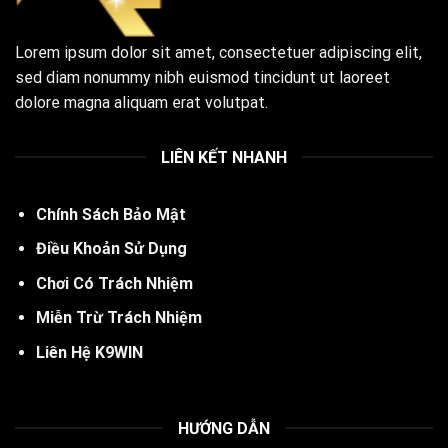
Lorem ipsum dolor sit amet, consectetuer adipiscing elit,
sed diam nonummy nibh euismod tincidunt ut laoreet
dolore magna aliquam erat volutpat.
LIÊN KẾT NHANH
Chính Sách Bảo Mật
Điều Khoản Sử Dụng
Chơi Có Trách Nhiệm
Miễn Trừ Trách Nhiệm
Liên Hệ K9WIN
HƯỚNG DẪN