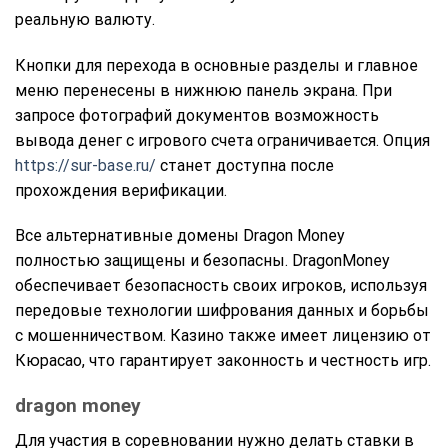
реальную валюту.
Кнопки для перехода в основные разделы и главное
меню перенесены в нижнюю панель экрана. При
запросе фотографий документов возможность
вывода денег с игрового счета ограничивается. Опция
https://sur-base.ru/
станет доступна после
прохождения верификации.
Все альтернативные домены Dragon Money
полностью защищены и безопасны. DragonMoney
обеспечивает безопасность своих игроков, используя
передовые технологии шифрования данных и борьбы
с мошенничеством. Казино также имеет лицензию от
Кюрасао, что гарантирует законность и честность игр.
dragon money
Для участия в соревновании нужно делать ставки в