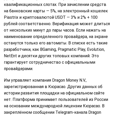
квалификационных слотах. При зачислении средств
на банковские карты — 5%, на электронный кошелек
Piastrix и криптовалютой USDT — 3% и 2% + 100
рублей соответственно. Верификация может длиться
от нескольких минут до пары часов. Если нажать на
наименование определенного провайдера, на экране
останутся только его автоматы. В списке есть такие
разработчики, как BGaming, Pragmatic Play, Evolution,
NetEnt и десятки других топовых компаний. Это
гарантирует сотрудничество с официальными
провайдерами.
Им управляет компания Dragon Money N.V.,
зарегистрированная в Кюрасао. Других данных об
истории развития площадки на официальном сайте
нет. Платформа принимает пользователей из России
на основании международной лицензии Кюрасао. В
закреплённом сообщении Telegram-канала Dragon