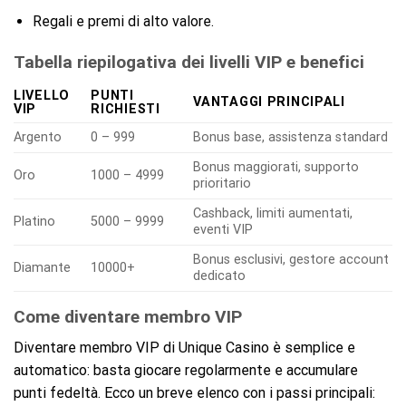
Regali e premi di alto valore.
Tabella riepilogativa dei livelli VIP e benefici
LIVELLO
PUNTI
VANTAGGI PRINCIPALI
VIP
RICHIESTI
Argento
0 – 999
Bonus base, assistenza standard
Bonus maggiorati, supporto
Oro
1000 – 4999
prioritario
Cashback, limiti aumentati,
Platino
5000 – 9999
eventi VIP
Bonus esclusivi, gestore account
Diamante
10000+
dedicato
Come diventare membro VIP
Diventare membro VIP di Unique Casino è semplice e
automatico: basta giocare regolarmente e accumulare
punti fedeltà. Ecco un breve elenco con i passi principali: