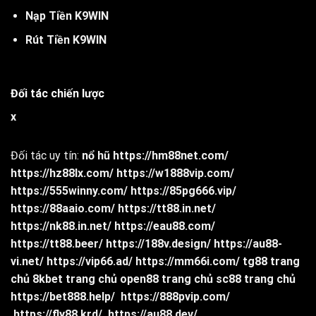
Nạp Tiền K9WIN
Rút Tiền K9WIN
Đối tác chiến lược
x
Đối tác uy tín:
nổ hũ
https://hm88net.com/
https://hz88lx.com/
https://w1888vip.com/
https://555winny.com/
https://85pg666.vip/
https://88aaio.com/
https://tt88.in.net/
https://nk88.in.net/
https://eau88.com/
https://tt88.beer/
https://188v.design/
https://au88-
vi.net/
https://vip66.ad/
https://mm66i.com/
tg88 trang
chủ
8kbet trang chủ
open88 trang chủ
sc88 trang chủ
https://bet888.help/
https://888pvip.com/
https://fly88.krd/
https://au88.dev/