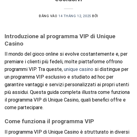
ĐĂNG VÀO
14 THÁNG 12, 2025
BỞI
Introduzione al programma VIP di Unique
Casino
Il mondo del gioco online si evolve costantemente e, per
premiare i clienti più fedeli, molte piattaforme offrono
programmi VIP. Tra queste,
unique casino
si distingue per
un programma VIP esclusivo e studiato ad hoc per
garantire vantaggi e servizi personalizzati ai propri utenti
più assidui. Questa guida completa illustra come funziona
il programma VIP di Unique Casino, quali benefici offre e
come partecipare.
Come funziona il programma VIP
Il programma VIP di Unique Casino è strutturato in diversi