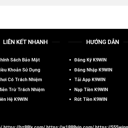
LIÊN KẾT NHANH
HƯỚNG DẪN
hính Sách Bảo Mật
Đăng Ký
K
9WIN
iều Khoản Sử Dụng
Đăng Nhập K9WIN
hơi Có Trách Nhiệm
Tải App K9WIN
iễn Trừ Trách Nhiệm
Nạp Tiền K9WIN
iên Hệ K9WIN
Rút Tiền K9WIN
/
https://hz88lx.com/
https://w1888vip.com/
https://555win