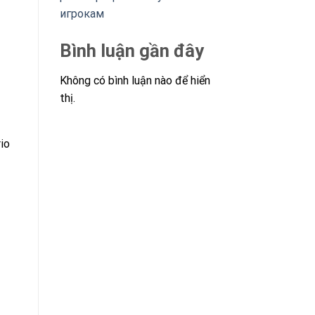
игрокам
Bình luận gần đây
Không có bình luận nào để hiển
thị.
io