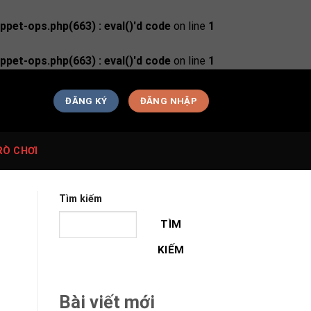
et-ops.php(663) : eval()'d code
on line
1
et-ops.php(663) : eval()'d code
on line
1
ĐĂNG KÝ
ĐĂNG NHẬP
RÒ CHƠI
Tìm kiếm
TÌM
KIẾM
Bài viết mới