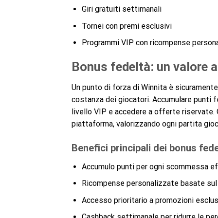
Giri gratuiti settimanali
Tornei con premi esclusivi
Programmi VIP con ricompense persona
Bonus fedeltà: un valore a
Un punto di forza di Winnita è sicuramente
costanza dei giocatori. Accumulare punti fe
livello VIP e accedere a offerte riservate.
piattaforma, valorizzando ogni partita gioc
Benefici principali dei bonus fed
Accumulo punti per ogni scommessa ef
Ricompense personalizzate basate sul 
Accesso prioritario a promozioni esclu
Cashback settimanale per ridurre le per