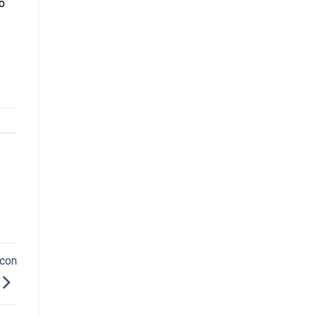
o
 con