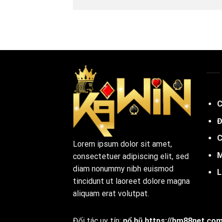
C
Đ
C
Lorem ipsum dolor sit amet,
M
consectetuer adipiscing elit, sed
diam nonummy nibh euismod
L
tincidunt ut laoreet dolore magna
aliquam erat volutpat.
Đối tác uy tín:
nổ hũ
https://hm88net.com