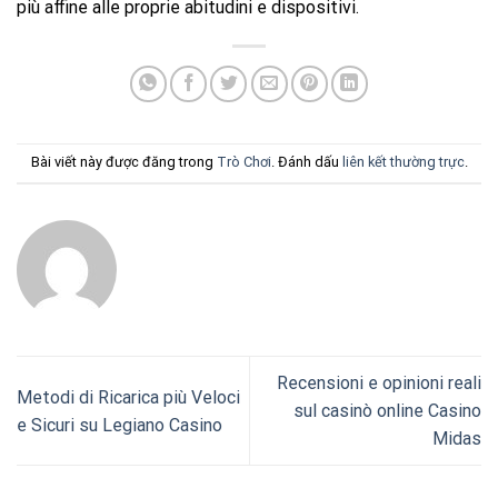
più affine alle proprie abitudini e dispositivi.
Bài viết này được đăng trong
Trò Chơi
. Đánh dấu
liên kết thường trực
.
Recensioni e opinioni reali
Metodi di Ricarica più Veloci
sul casinò online Casino
e Sicuri su Legiano Casino
Midas