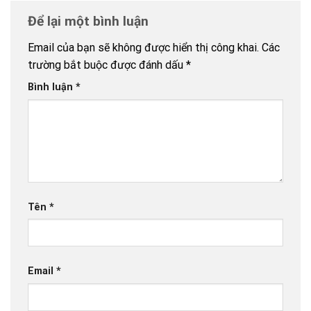
Để lại một bình luận
Email của bạn sẽ không được hiển thị công khai.
Các
trường bắt buộc được đánh dấu
*
Bình luận
*
Tên
*
Email
*