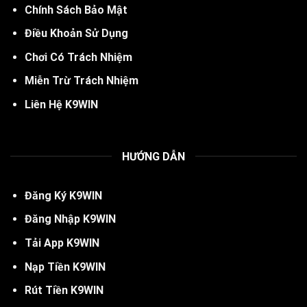
Chính Sách Bảo Mật
Điều Khoản Sử Dụng
Chơi Có Trách Nhiệm
Miễn Trừ Trách Nhiệm
Liên Hệ K9WIN
HƯỚNG DẪN
Đăng Ký
K
9WIN
Đăng Nhập K9WIN
Tải App K9WIN
Nạp Tiền K9WIN
Rút Tiền K9WIN