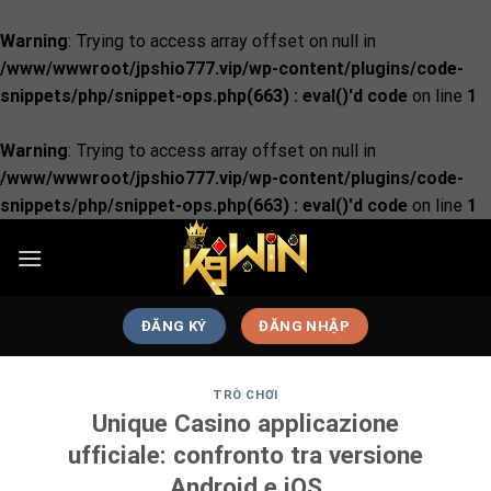
Warning
: Trying to access array offset on null in
/www/wwwroot/jpshio777.vip/wp-content/plugins/code-
snippets/php/snippet-ops.php(663) : eval()'d code
on line
1
Warning
: Trying to access array offset on null in
/www/wwwroot/jpshio777.vip/wp-content/plugins/code-
snippets/php/snippet-ops.php(663) : eval()'d code
on line
1
Bỏ
qua
nội
dung
ĐĂNG KÝ
ĐĂNG NHẬP
TRÒ CHƠI
Unique Casino applicazione
ufficiale: confronto tra versione
Android e iOS