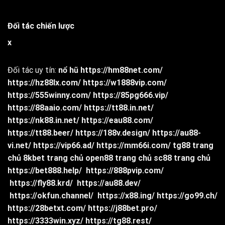
Đối tác chiến lược
x
Đối tác uy tín:
nổ hũ
https://hm88net.com/
https://hz88lx.com/
https://w1888vip.com/
https://555winny.com/
https://85pg666.vip/
https://88aaio.com/
https://tt88.in.net/
https://nk88.in.net/
https://eau88.com/
https://tt88.beer/
https://188v.design/
https://au88-
vi.net/
https://vip66.ad/
https://mm66i.com/
tg88 trang
chủ
8kbet trang chủ
open88 trang chủ
sc88 trang chủ
https://bet888.help/
https://888pvip.com/
https://fly88.krd/
https://au88.dev/
https://okfun.channel/
https://x88.ing/
https://go99.ch/
https://28betxt.com/
https://j88bet.pro/
https://3333win.xyz/
https://tg88.rest/