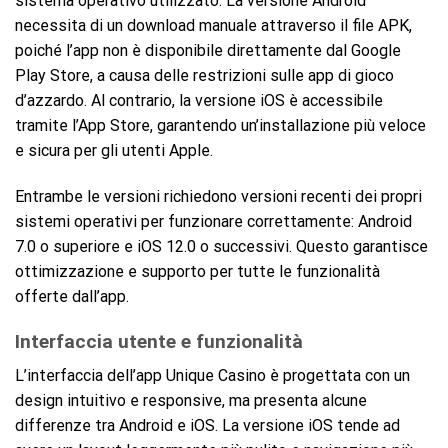
sistema operativo utilizzato. La versione Android
necessita di un download manuale attraverso il file APK,
poiché l’app non è disponibile direttamente dal Google
Play Store, a causa delle restrizioni sulle app di gioco
d’azzardo. Al contrario, la versione iOS è accessibile
tramite l’App Store, garantendo un’installazione più veloce
e sicura per gli utenti Apple.
Entrambe le versioni richiedono versioni recenti dei propri
sistemi operativi per funzionare correttamente: Android
7.0 o superiore e iOS 12.0 o successivi. Questo garantisce
ottimizzazione e supporto per tutte le funzionalità
offerte dall’app.
Interfaccia utente e funzionalità
L’interfaccia dell’app Unique Casino è progettata con un
design intuitivo e responsive, ma presenta alcune
differenze tra Android e iOS. La versione iOS tende ad