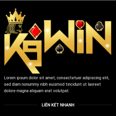
Lorem ipsum dolor sit amet, consectetuer adipiscing elit,
sed diam nonummy nibh euismod tincidunt ut laoreet
dolore magna aliquam erat volutpat.
LIÊN KẾT NHANH