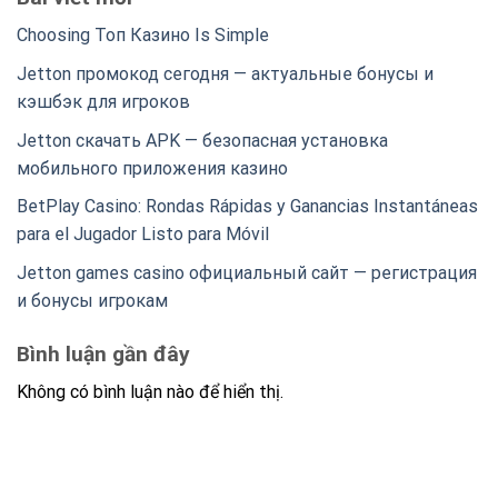
Choosing Топ Казино Is Simple
Jetton промокод сегодня — актуальные бонусы и
кэшбэк для игроков
Jetton скачать APK — безопасная установка
мобильного приложения казино
BetPlay Casino: Rondas Rápidas y Ganancias Instantáneas
para el Jugador Listo para Móvil
Jetton games casino официальный сайт — регистрация
и бонусы игрокам
Bình luận gần đây
Không có bình luận nào để hiển thị.