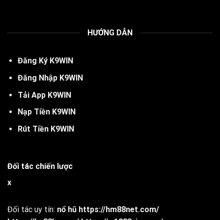
HƯỚNG DẪN
Đăng Ký
K
9WIN
Đăng Nhập K9WIN
Tải App K9WIN
Nạp Tiền K9WIN
Rút Tiền K9WIN
Đối tác chiến lược
x
Đối tác uy tín:
nổ hũ
https://hm88net.com/