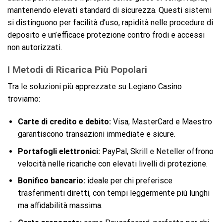
mantenendo elevati standard di sicurezza. Questi sistemi
si distinguono per facilità d’uso, rapidità nelle procedure di
deposito e un’efficace protezione contro frodi e accessi
non autorizzati.
I Metodi di Ricarica Più Popolari
Tra le soluzioni più apprezzate su Legiano Casino
troviamo:
Carte di credito e debito:
Visa, MasterCard e Maestro
garantiscono transazioni immediate e sicure.
Portafogli elettronici:
PayPal, Skrill e Neteller offrono
velocità nelle ricariche con elevati livelli di protezione.
Bonifico bancario:
ideale per chi preferisce
trasferimenti diretti, con tempi leggermente più lunghi
ma affidabilità massima.