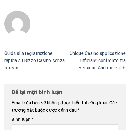
Guida alla registrazione
Unique Casino applicazione
rapida su Bizzo Casino senza
ufficiale: confronto tra
stress
versione Android e iOS
Để lại một bình luận
Email của bạn sẽ không được hiển thị công khai.
Các
trường bắt buộc được đánh dấu
*
Bình luận
*