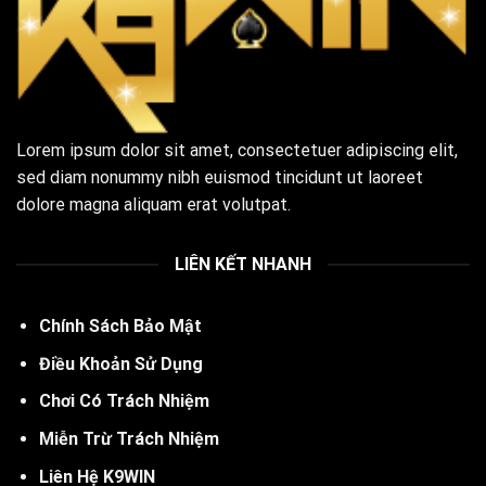
Lorem ipsum dolor sit amet, consectetuer adipiscing elit,
sed diam nonummy nibh euismod tincidunt ut laoreet
dolore magna aliquam erat volutpat.
LIÊN KẾT NHANH
Chính Sách Bảo Mật
Điều Khoản Sử Dụng
Chơi Có Trách Nhiệm
Miễn Trừ Trách Nhiệm
Liên Hệ K9WIN