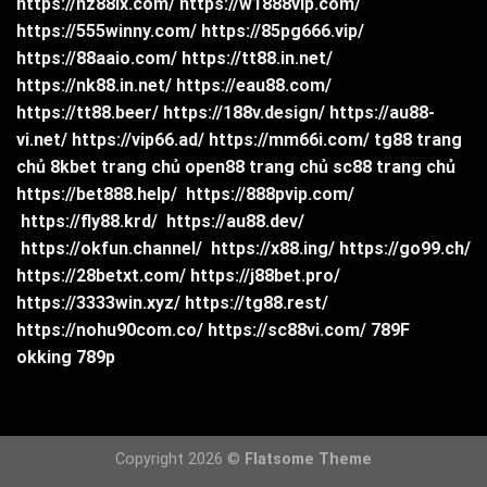
https://hz88lx.com/
https://w1888vip.com/
https://555winny.com/
https://85pg666.vip/
https://88aaio.com/
https://tt88.in.net/
https://nk88.in.net/
https://eau88.com/
https://tt88.beer/
https://188v.design/
https://au88-
vi.net/
https://vip66.ad/
https://mm66i.com/
tg88 trang
chủ
8kbet trang chủ
open88 trang chủ
sc88 trang chủ
https://bet888.help/
https://888pvip.com/
https://fly88.krd/
https://au88.dev/
https://okfun.channel/
https://x88.ing/
https://go99.ch/
https://28betxt.com/
https://j88bet.pro/
https://3333win.xyz/
https://tg88.rest/
https://nohu90com.co/
https://sc88vi.com/
789F
okking
789p
Copyright 2026 ©
Flatsome Theme