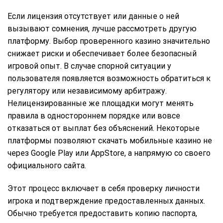
Если лицензия отсутствует или данные о ней
вызывают сомнения, лучше рассмотреть другую
платформу. Выбор проверенного казино значительно
снижает риски и обеспечивает более безопасный
игровой опыт. В случае спорной ситуации у
пользователя появляется возможность обратиться к
регулятору или независимому арбитражу.
Нелицензированные же площадки могут менять
правила в одностороннем порядке или вовсе
отказаться от выплат без объяснений. Некоторые
платформы позволяют скачать мобильные казино не
через Google Play или AppStore, а напрямую со своего
официального сайта.
Этот процесс включает в себя проверку личности
игрока и подтверждение предоставленных данных.
Обычно требуется предоставить копию паспорта,