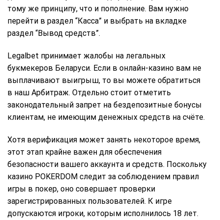
тому же принципу, что и пополнение. Вам нужно
перейти в раздел “Касса” и выбрать на вкладке
раздел “Вывод средств”.
Legalbet принимает жалобы на легальных
букмекеров Беларуси. Если в онлайн-казино вам не
выплачивают выигрыш, то вы можете обратиться
в наш Арбитраж. Отдельно стоит отметить
законодательный запрет на бездепозитные бонусы
клиентам, не имеющим денежных средств на счёте.
Хотя верификация может занять некоторое время,
этот этап крайне важен для обеспечения
безопасности вашего аккаунта и средств. Поскольку
казино POKERDOM следит за соблюдением правил
игры в покер, оно совершает проверки
зарегистрированных пользователей. К игре
допускаются игроки, которым исполнилось 18 лет.