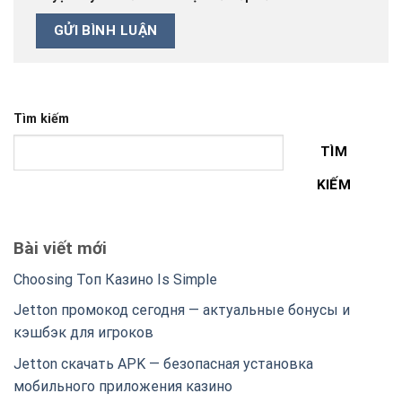
Tìm kiếm
TÌM
KIẾM
Bài viết mới
Choosing Топ Казино Is Simple
Jetton промокод сегодня — актуальные бонусы и
кэшбэк для игроков
Jetton скачать APK — безопасная установка
мобильного приложения казино