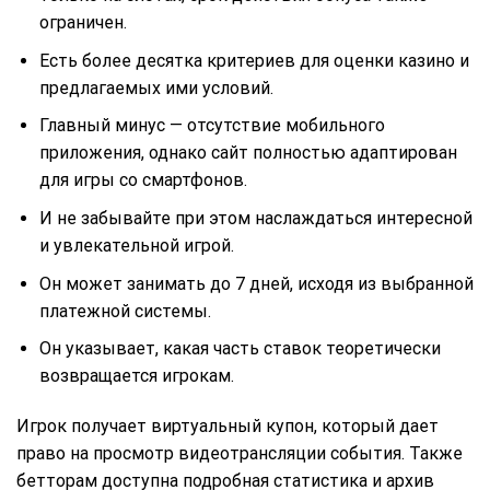
ограничен.
Есть более десятка критериев для оценки казино и
предлагаемых ими условий.
Главный минус — отсутствие мобильного
приложения, однако сайт полностью адаптирован
для игры со смартфонов.
И не забывайте при этом наслаждаться интересной
и увлекательной игрой.
Он может занимать до 7 дней, исходя из выбранной
платежной системы.
Он указывает, какая часть ставок теоретически
возвращается игрокам.
Игрок получает виртуальный купон, который дает
право на просмотр видеотрансляции события. Также
бетторам доступна подробная статистика и архив