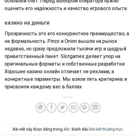
основной счёт. Перед выбором оператора нужно
оценить его надёжность и качество игрового опыта.
казино на деньги
Прозрачность это его конкурентное преимущество, а
не формальность. Pinco и Onion вышли на рынок
недавно, но сразу предложили тысячи игр и щедрый
приветственный пакет. Slotgames делает упор на
оригинальные форматы и собственные разработки.
Хорошее казино онлайн отличает не реклама, а
конкретные параметры. Мы взяли пять критериев и
присвоили каждому вес в баллах.
Bài viết này được đăng trong
Allz
. Đánh dấu
liên kết thường trực
.