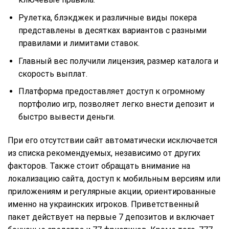
Рулетка, блэкджек и различные виды покера
представлены в десятках вариантов с разными
правилами и лимитами ставок.
Главный вес получили лицензия, размер каталога и
скорость выплат.
Платформа предоставляет доступ к огромному
портфолио игр, позволяет легко внести депозит и
быстро вывести деньги.
При его отсутствии сайт автоматически исключается
из списка рекомендуемых, независимо от других
факторов. Также стоит обращать внимание на
локализацию сайта, доступ к мобильным версиям или
приложениям и регулярные акции, ориентированные
именно на украинских игроков. Приветственный
пакет действует на первые 7 депозитов и включает