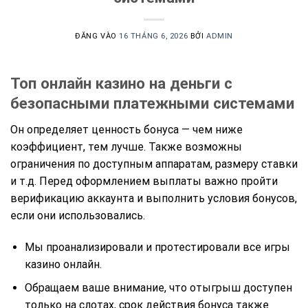
ĐĂNG VÀO
16 THÁNG 6, 2026
BỞI
ADMIN
Топ онлайн казино на деньги с
безопасными платежными системами
Он определяет ценность бонуса — чем ниже
коэффициент, тем лучше. Также возможны
ограничения по доступным аппаратам, размеру ставки
и т.д. Перед оформлением выплаты важно пройти
верификацию аккаунта и выполнить условия бонусов,
если они использовались.
Мы проанализировали и протестировали все игры
казино онлайн.
Обращаем ваше внимание, что отыгрыш доступен
только на слотах, срок действия бонуса также