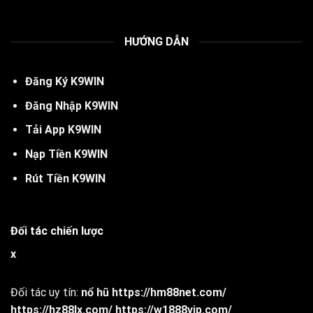
HƯỚNG DẪN
Đăng Ký
K
9WIN
Đăng Nhập K9WIN
Tải App K9WIN
Nạp Tiền K9WIN
Rút Tiền K9WIN
Đối tác chiến lược
x
Đối tác uy tín:
nổ hũ
https://hm88net.com/
https://hz88lx.com/
https://w1888vip.com/