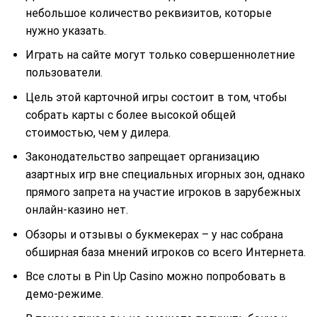
небольшое количество реквизитов, которые
нужно указать.
Играть на сайте могут только совершеннолетние
пользователи.
Цель этой карточной игры состоит в том, чтобы
собрать карты с более высокой общей
стоимостью, чем у дилера.
Законодательство запрещает организацию
азартных игр вне специальных игорных зон, однако
прямого запрета на участие игроков в зарубежных
онлайн-казино нет.
Обзоры и отзывы о букмекерах – у нас собрана
обширная база мнений игроков со всего Интернета.
Все слоты в Pin Up Casino можно попробовать в
демо-режиме.