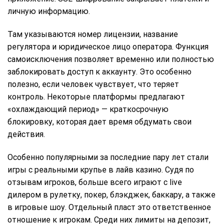
личную информацию.
Там указываются номер лицензии, название
регулятора и юридическое лицо оператора. Функция
самоисключения позволяет временно или полностью
заблокировать доступ к аккаунту. Это особенно
полезно, если человек чувствует, что теряет
контроль. Некоторые платформы предлагают
«охлаждающий период» — краткосрочную
блокировку, которая дает время обдумать свои
действия.
Особенно популярными за последние пару лет стали
игры с реальными крупье в лайв казино. Судя по
отзывам игроков, больше всего играют с live
дилером в рулетку, покер, блэкджек, баккару, а также
в игровые шоу. Отдельный пласт это ответственное
отношение к игрокам. Среди них лимиты на депозит,