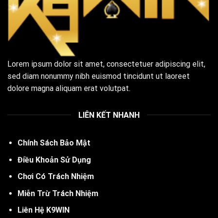
Lorem ipsum dolor sit amet, consectetuer adipiscing elit,
sed diam nonummy nibh euismod tincidunt ut laoreet
dolore magna aliquam erat volutpat.
LIÊN KẾT NHANH
Chính Sách Bảo Mật
Điều Khoản Sử Dụng
Chơi Có Trách Nhiệm
Miễn Trừ Trách Nhiệm
Liên Hệ K9WIN