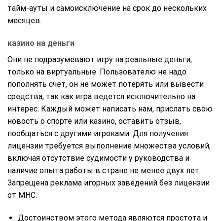
тайм-ауты и самоисключение на срок до нескольких
месяцев.
казино на деньги
Они не подразумевают игру на реальные деньги,
только на виртуальные. Пользователю не надо
пополнять счет, он не может потерять или вывести
средства, так как игра ведется исключительно на
интерес. Каждый может написать нам, прислать свою
новость о спорте или казино, оставить отзыв,
пообщаться с другими игроками. Для получения
лицензии требуется выполнение множества условий,
включая отсутствие судимости у руководства и
наличие опыта работы в стране не менее двух лет.
Запрещена реклама игорных заведений без лицензии
от МНС.
Достоинством этого метода являются простота и