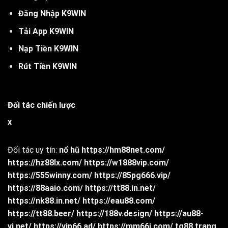
Đăng Nhập K9WIN
Tải App K9WIN
Nạp Tiền K9WIN
Rút Tiền K9WIN
Đối tác chiến lược
x
Đối tác uy tín:
nổ hũ
https://hm88net.com/
https://hz88lx.com/
https://w1888vip.com/
https://555winny.com/
https://85pg666.vip/
https://88aaio.com/
https://tt88.in.net/
https://nk88.in.net/
https://eau88.com/
https://tt88.beer/
https://188v.design/
https://au88-
vi.net/
https://vip66.ad/
https://mm66i.com/
tg88 trang