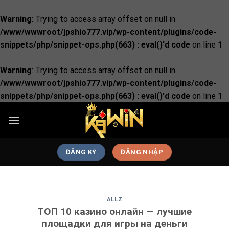
Warning
: Trying to access array offset on null in
/www/wwwroot/jpshio777.vip/wp-content/plugins/code-
snippets/php/snippet-ops.php(663) : eval()'d code
on line
1
Warning
: Trying to access array offset on null in
/www/wwwroot/jpshio777.vip/wp-content/plugins/code-
snippets/php/snippet-ops.php(663) : eval()'d code
on line
1
Bỏ
qua
nội
dung
ĐĂNG KÝ
ĐĂNG NHẬP
ALLZ
ТОП 10 казино онлайн — лучшие
площадки для игры на деньги