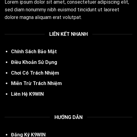
Lorem ipsum dolor sit amet, consectetuer adipiscing elit,
sed diam nonummy nibh euismod tincidunt ut laoreet
dolore magna aliquam erat volutpat.
LIÊN KẾT NHANH
Chính Sách Bảo Mật
Điều Khoản Sử Dụng
Chơi Có Trách Nhiệm
Miễn Trừ Trách Nhiệm
Liên Hệ K9WIN
HƯỚNG DẪN
Đăng Ký
K
9WIN