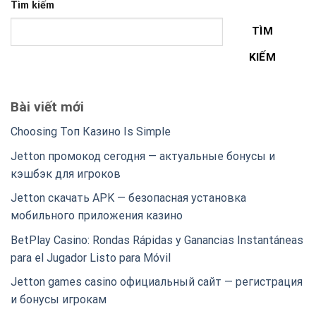
Tìm kiếm
TÌM
KIẾM
Bài viết mới
Choosing Топ Казино Is Simple
Jetton промокод сегодня — актуальные бонусы и
кэшбэк для игроков
Jetton скачать APK — безопасная установка
мобильного приложения казино
BetPlay Casino: Rondas Rápidas y Ganancias Instantáneas
para el Jugador Listo para Móvil
Jetton games casino официальный сайт — регистрация
и бонусы игрокам