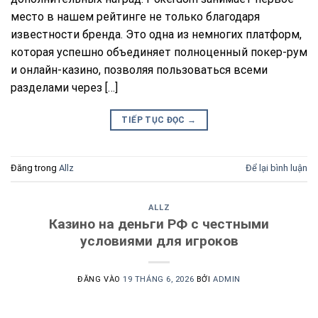
место в нашем рейтинге не только благодаря
известности бренда. Это одна из немногих платформ,
которая успешно объединяет полноценный покер-рум
и онлайн-казино, позволяя пользоваться всеми
разделами через […]
TIẾP TỤC ĐỌC
→
Đăng trong
Allz
Để lại bình luận
ALLZ
Казино на деньги РФ с честными
условиями для игроков
ĐĂNG VÀO
19 THÁNG 6, 2026
BỞI
ADMIN