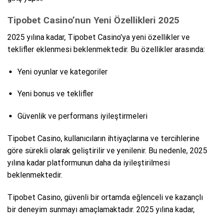
Tipobet Casino’nun Yeni Özellikleri 2025
2025 yılına kadar, Tipobet Casino’ya yeni özellikler ve
teklifler eklenmesi beklenmektedir. Bu özellikler arasında:
Yeni oyunlar ve kategoriler
Yeni bonus ve teklifler
Güvenlik ve performans iyileştirmeleri
Tipobet Casino, kullanıcıların ihtiyaçlarına ve tercihlerine
göre sürekli olarak geliştirilir ve yenilenir. Bu nedenle, 2025
yılına kadar platformunun daha da iyileştirilmesi
beklenmektedir.
Tipobet Casino, güvenli bir ortamda eğlenceli ve kazançlı
bir deneyim sunmayı amaçlamaktadır. 2025 yılına kadar,