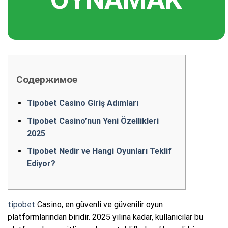
Содержимое
Tipobet Casino Giriş Adımları
Tipobet Casino’nun Yeni Özellikleri
2025
Tipobet Nedir ve Hangi Oyunları Teklif
Ediyor?
tipobet
Casino, en güvenli ve güvenilir oyun
platformlarından biridir. 2025 yılına kadar, kullanıcılar bu