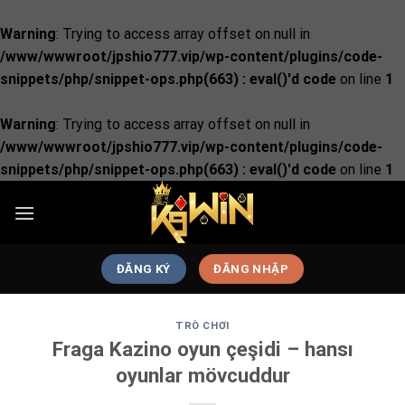
Warning
: Trying to access array offset on null in
/www/wwwroot/jpshio777.vip/wp-content/plugins/code-
snippets/php/snippet-ops.php(663) : eval()'d code
on line
1
Warning
: Trying to access array offset on null in
/www/wwwroot/jpshio777.vip/wp-content/plugins/code-
snippets/php/snippet-ops.php(663) : eval()'d code
on line
1
Bỏ
qua
nội
dung
ĐĂNG KÝ
ĐĂNG NHẬP
TRÒ CHƠI
Fraga Kazino oyun çeşidi – hansı
oyunlar mövcuddur