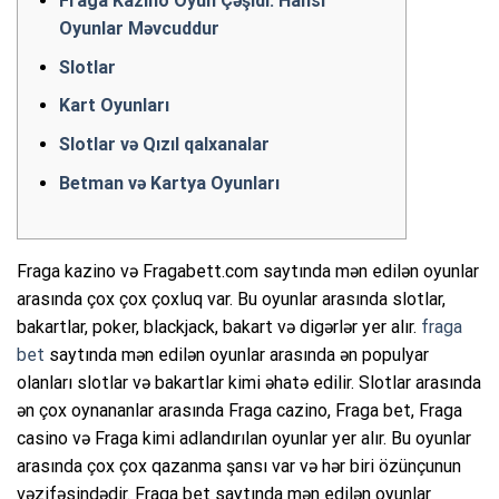
Fraga Kazino Oyun Çəşidi: Hansı
Oyunlar Məvcuddur
Slotlar
Kart Oyunları
Slotlar və Qızıl qalxanalar
Betman və Kartya Oyunları
Fraga kazino və Fragabett.com saytında mən edilən oyunlar
arasında çox çox çoxluq var. Bu oyunlar arasında slotlar,
bakartlar, poker, blackjack, bakart və digərlər yer alır.
fraga
bet
saytında mən edilən oyunlar arasında ən populyar
olanları slotlar və bakartlar kimi əhatə edilir. Slotlar arasında
ən çox oynananlar arasında Fraga cazino, Fraga bet, Fraga
casino və Fraga kimi adlandırılan oyunlar yer alır. Bu oyunlar
arasında çox çox qazanma şansı var və hər biri özünçunun
vəzifəsindədir. Fraga bet saytında mən edilən oyunlar