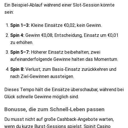
Ein Beispiel‑Ablauf während einer Slot‑Session könnte
sein:
Spin 1–3:
Kleine Einsätze €0,02; kein Gewinn.
Spin 4:
Gewinn €0,08; Entscheidung, Einsatz um €0,01
zu erhöhen.
Spin 5–7:
Höherer Einsatz beibehalten; zwei
aufeinanderfolgende Gewinne halten das Momentum.
Spin 8:
Verlust; zum Basis‑Einsatz zurückkehren und
nach Ziel‑Gewinnen aussteigen.
Dieses Tempo hält die Einsätze überschaubar, während bei
Glück schnelle Gewinne möglich sind.
Bonusse, die zum Schnell‑Leben passen
Du musst nicht auf große Cashback‑Angebote warten,
wenn du kurze Burst‑Sessions spielst. Spinit Casino