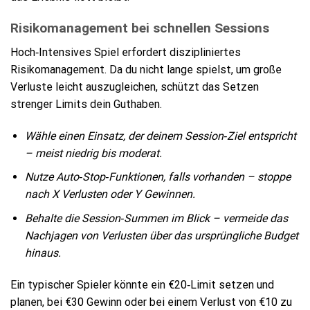
Risikomanagement bei schnellen Sessions
Hoch‑Intensives Spiel erfordert diszipliniertes
Risikomanagement. Da du nicht lange spielst, um große
Verluste leicht auszugleichen, schützt das Setzen
strenger Limits dein Guthaben.
Wähle einen Einsatz, der deinem Session‑Ziel entspricht
– meist niedrig bis moderat.
Nutze Auto‑Stop‑Funktionen, falls vorhanden – stoppe
nach X Verlusten oder Y Gewinnen.
Behalte die Session‑Summen im Blick – vermeide das
Nachjagen von Verlusten über das ursprüngliche Budget
hinaus.
Ein typischer Spieler könnte ein €20‑Limit setzen und
planen, bei €30 Gewinn oder bei einem Verlust von €10 zu