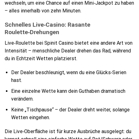
wechseln, um eine Chance auf einen Mini‑Jackpot zu haben
– alles innerhalb von zehn Minuten.
Schnelles Live‑Casino: Rasante
Roulette‑Drehungen
Live‑Roulette bei Spinit Casino bietet eine andere Art von
Intensität – menschliche Dealer drehen das Rad, während
du in Echtzeit Wetten platzierst.
Der Dealer beschleunigt, wenn du eine Glücks‑Serien
hast.
Eine einzelne Wette kann dein Guthaben dramatisch
verändern.
Keine „Tischpause“ – der Dealer dreht weiter, solange
Wetten eingehen.
Die Live‑Oberfläche ist für kurze Ausbrüche ausgelegt: du