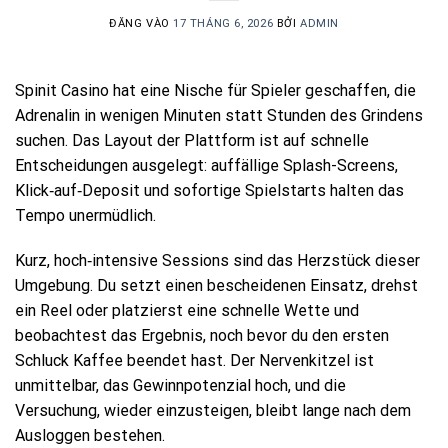
ĐĂNG VÀO
17 THÁNG 6, 2026
BỞI
ADMIN
Spinit Casino hat eine Nische für Spieler geschaffen, die
Adrenalin in wenigen Minuten statt Stunden des Grindens
suchen. Das Layout der Plattform ist auf schnelle
Entscheidungen ausgelegt: auffällige Splash-Screens,
Klick‑auf‑Deposit und sofortige Spielstarts halten das
Tempo unermüdlich.
Kurz, hoch‑intensive Sessions sind das Herzstück dieser
Umgebung. Du setzt einen bescheidenen Einsatz, drehst
ein Reel oder platzierst eine schnelle Wette und
beobachtest das Ergebnis, noch bevor du den ersten
Schluck Kaffee beendet hast. Der Nervenkitzel ist
unmittelbar, das Gewinnpotenzial hoch, und die
Versuchung, wieder einzusteigen, bleibt lange nach dem
Ausloggen bestehen.