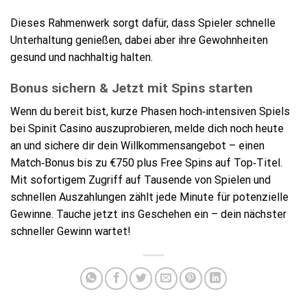
Dieses Rahmenwerk sorgt dafür, dass Spieler schnelle
Unterhaltung genießen, dabei aber ihre Gewohnheiten
gesund und nachhaltig halten.
Bonus sichern & Jetzt mit Spins starten
Wenn du bereit bist, kurze Phasen hoch‑intensiven Spiels
bei Spinit Casino auszuprobieren, melde dich noch heute
an und sichere dir dein Willkommensangebot – einen
Match‑Bonus bis zu €750 plus Free Spins auf Top‑Titel.
Mit sofortigem Zugriff auf Tausende von Spielen und
schnellen Auszahlungen zählt jede Minute für potenzielle
Gewinne. Tauche jetzt ins Geschehen ein – dein nächster
schneller Gewinn wartet!