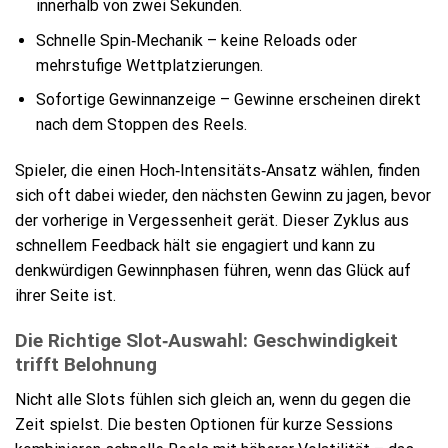
innerhalb von zwei Sekunden.
Schnelle Spin‑Mechanik – keine Reloads oder
mehrstufige Wettplatzierungen.
Sofortige Gewinnanzeige – Gewinne erscheinen direkt
nach dem Stoppen des Reels.
Spieler, die einen Hoch‑Intensitäts‑Ansatz wählen, finden
sich oft dabei wieder, den nächsten Gewinn zu jagen, bevor
der vorherige in Vergessenheit gerät. Dieser Zyklus aus
schnellem Feedback hält sie engagiert und kann zu
denkwürdigen Gewinnphasen führen, wenn das Glück auf
ihrer Seite ist.
Die Richtige Slot‑Auswahl: Geschwindigkeit
trifft Belohnung
Nicht alle Slots fühlen sich gleich an, wenn du gegen die
Zeit spielst. Die besten Optionen für kurze Sessions