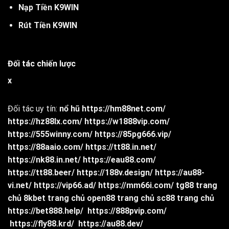
Nạp Tiền K9WIN
Rút Tiền K9WIN
Đối tác chiến lược
x
Đối tác uy tín:
nổ hũ
https://hm88net.com/
https://hz88lx.com/
https://w1888vip.com/
https://555winny.com/
https://85pg666.vip/
https://88aaio.com/
https://tt88.in.net/
https://nk88.in.net/
https://eau88.com/
https://tt88.beer/
https://188v.design/
https://au88-
vi.net/
https://vip66.ad/
https://mm66i.com/
tg88 trang
chủ
8kbet trang chủ
open88 trang chủ
sc88 trang chủ
https://bet888.help/
https://888pvip.com/
https://fly88.krd/
https://au88.dev/