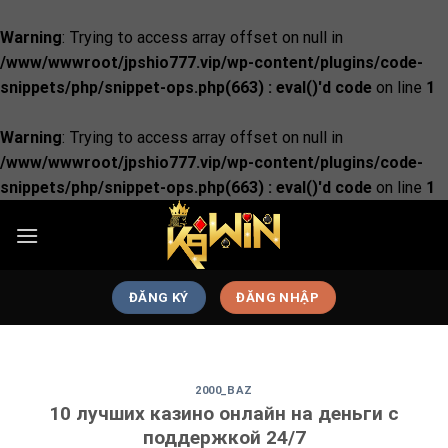
Warning
: Trying to access array offset on null in
/www/wwwroot/jpshio777.vip/wp-content/plugins/code-
snippets/php/snippet-ops.php(663) : eval()'d code
on line
1
Warning
: Trying to access array offset on null in
/www/wwwroot/jpshio777.vip/wp-content/plugins/code-
snippets/php/snippet-ops.php(663) : eval()'d code
on line
1
Bỏ
qua
nội
dung
ĐĂNG KÝ
ĐĂNG NHẬP
2000_BAZ
10 лучших казино онлайн на деньги с
поддержкой 24/7