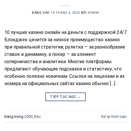
ĐĂNG VÀO
18 THÁNG 6, 2026
BỞI
ADMIN
10 лучших казино онлайн на деньги с поддержкой 24/7
Блэкджек ценится за низкое преимущество казино
при правильной стратегии, рулетка — за разнообразие
ставок и динамику, а покер — за элемент
соперничества и аналитики. Многие платформы
предлагают обучающие подсказки и статистику, что
особенно полезно новичкам. Ссылки на лицензии и их
номера на официальных сайтах казино обычно […]
TIẾP TỤC ĐỌC
→
Đăng trong
2000_BAz
Để lại bình luận