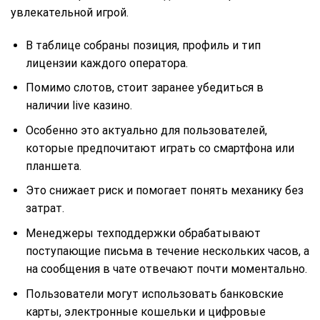
увлекательной игрой.
В таблице собраны позиция, профиль и тип
лицензии каждого оператора.
Помимо слотов, стоит заранее убедиться в
наличии live казино.
Особенно это актуально для пользователей,
которые предпочитают играть со смартфона или
планшета.
Это снижает риск и помогает понять механику без
затрат.
Менеджеры техподдержки обрабатывают
поступающие письма в течение нескольких часов, а
на сообщения в чате отвечают почти моментально.
Пользователи могут использовать банковские
карты, электронные кошельки и цифровые