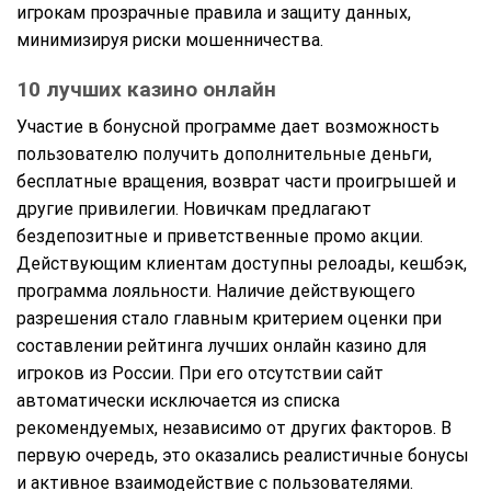
игрокам прозрачные правила и защиту данных,
минимизируя риски мошенничества.
10 лучших казино онлайн
Участие в бонусной программе дает возможность
пользователю получить дополнительные деньги,
бесплатные вращения, возврат части проигрышей и
другие привилегии. Новичкам предлагают
бездепозитные и приветственные промо акции.
Действующим клиентам доступны релоады, кешбэк,
программа лояльности. Наличие действующего
разрешения стало главным критерием оценки при
составлении рейтинга лучших онлайн казино для
игроков из России. При его отсутствии сайт
автоматически исключается из списка
рекомендуемых, независимо от других факторов. В
первую очередь, это оказались реалистичные бонусы
и активное взаимодействие с пользователями.