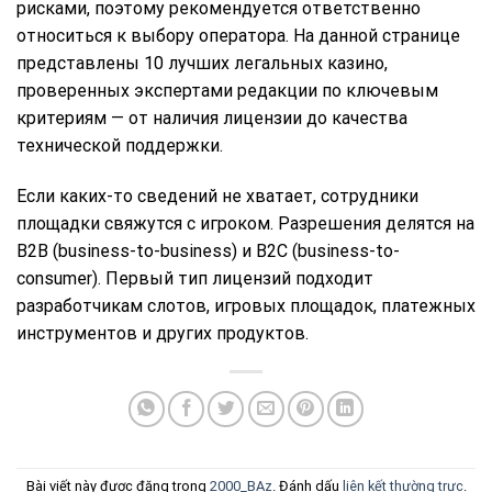
рисками, поэтому рекомендуется ответственно
относиться к выбору оператора. На данной странице
представлены 10 лучших легальных казино,
проверенных экспертами редакции по ключевым
критериям — от наличия лицензии до качества
технической поддержки.
Если каких-то сведений не хватает, сотрудники
площадки свяжутся с игроком. Разрешения делятся на
B2B (business-to-business) и B2C (business-to-
consumer). Первый тип лицензий подходит
разработчикам слотов, игровых площадок, платежных
инструментов и других продуктов.
Bài viết này được đăng trong
2000_BAz
. Đánh dấu
liên kết thường trực
.