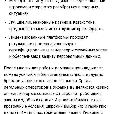
Менеджеры вступают в диалог с недовольными
игроками и стараются разобраться в спорных
ситуациях.
Лучшие лицензионные казино в Казахстане
предлагают тысячи игр от лучших провайдеров.
Лицензированные платформы проходят
регулярные проверки, используют
сертифицированные генераторы случайных чисел
и обеспечивают защиту персональных данных.
После многих лет работы компания прикладывает
немало усилий, чтобы оставаться в числе ведущих
брендов украинского игорного рынка. Среди
легальных операторов в Украине выделяются казино
онлайн, которые совмещают строгие требования
закона и удобный сервис. Игроки выбирают их за
прозрачные условия, широкий выбор игр и гарантию
выплат. Именно поэтому онлайн казино Украины с