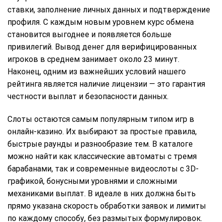
ставки, заполнение личных данных и подтверждение
профиля. C каждым новым уровнем курс обмена
становится выгоднее и появляется больше
привилегий. Вывод денег для верифицированных
игроков в среднем занимает около 23 минут.
Наконец, одним из важнейших условий нашего
рейтинга является наличие лицензии — это гарантия
честности выплат и безопасности данных.
Слоты остаются самым популярным типом игр в
онлайн-казино. Их выбирают за простые правила,
быстрые раунды и разнообразие тем. В каталоге
можно найти как классические автоматы с тремя
барабанами, так и современные видеослоты с 3D-
графикой, бонусными уровнями и сложными
механиками выплат. В идеале в них должна быть
прямо указана скорость обработки заявок и лимиты
по каждому способу, без размытых формулировок.