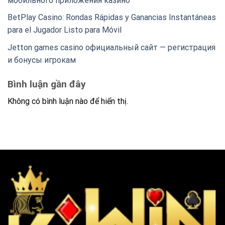
мобильного приложения казино
BetPlay Casino: Rondas Rápidas y Ganancias Instantáneas
para el Jugador Listo para Móvil
Jetton games casino официальный сайт — регистрация
и бонусы игрокам
Bình luận gần đây
Không có bình luận nào để hiển thị.