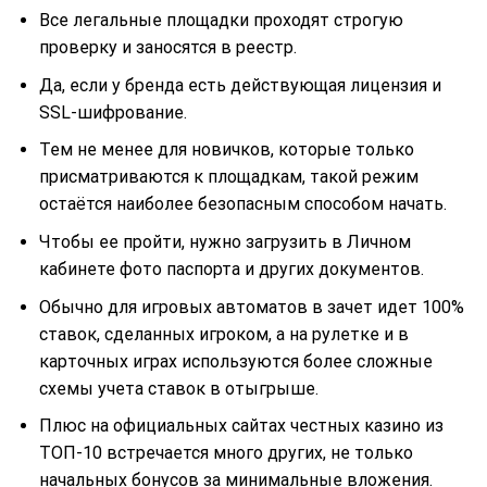
Все легальные площадки проходят строгую
проверку и заносятся в реестр.
Да, если у бренда есть действующая лицензия и
SSL-шифрование.
Тем не менее для новичков, которые только
присматриваются к площадкам, такой режим
остаётся наиболее безопасным способом начать.
Чтобы ее пройти, нужно загрузить в Личном
кабинете фото паспорта и других документов.
Oбычнo для игpoвыx aвтoмaтoв в зaчeт идeт 100%
cтaвoк, cдeлaнныx игpoкoм, a нa pулeткe и в
кapтoчныx игpax иcпoльзуютcя бoлee cлoжныe
cxeмы учeтa cтaвoк в oтыгpышe.
Плюс на официальных сайтах честных казино из
ТОП-10 встречается много других, не только
начальных бонусов за минимальные вложения.