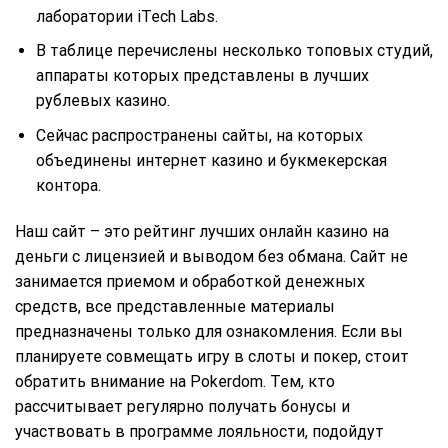
лаборатории iTech Labs.
В таблице перечислены несколько топовых студий,
аппараты которых представлены в лучших
рублевых казино.
Сейчас распространены сайты, на которых
объединены интернет казино и букмекерская
контора.
Наш сайт – это рейтинг лучших онлайн казино на
деньги с лицензией и выводом без обмана. Сайт не
занимается приемом и обработкой денежных
средств, все представленные материалы
предназначены только для ознакомления. Если вы
планируете совмещать игру в слоты и покер, стоит
обратить внимание на Pokerdom. Тем, кто
рассчитывает регулярно получать бонусы и
участвовать в программе лояльности, подойдут