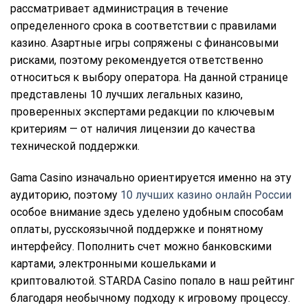
рассматривает администрация в течение
определенного срока в соответствии с правилами
казино. Азартные игры сопряжены с финансовыми
рисками, поэтому рекомендуется ответственно
относиться к выбору оператора. На данной странице
представлены 10 лучших легальных казино,
проверенных экспертами редакции по ключевым
критериям — от наличия лицензии до качества
технической поддержки.
Gama Casino изначально ориентируется именно на эту
аудиторию, поэтому
10 лучших казино онлайн России
особое внимание здесь уделено удобным способам
оплаты, русскоязычной поддержке и понятному
интерфейсу. Пополнить счет можно банковскими
картами, электронными кошельками и
криптовалютой. STARDA Casino попало в наш рейтинг
благодаря необычному подходу к игровому процессу.