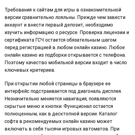
Требования к сайтам для игры в ознакомительной
версии сравнительно лояльны. Прежде чем завести
аккаунт и внести первый депозит, необходимо
изучить информацию о ресурсе. Проверка лицензии и
сертификата ГСЧ остается обязательным шагом
перед регистрацией в любом онлайн казино. Любое
онлайн казино из подборки открывается с телефона.
Поэтому качество мобильной версии входит в число
ключевых критериев.
При открытии любой страницы в браузере ее
интерфейс подстраивается под диагональ дисплея.
Незначительно меняется навигация, появляются
скрытые меню и кнопки. Функционал остается
полноценным, как в десктопной версии. Каталог
софта в рекомендуемых онлайн казино может
включать в себя тысячи игровых автоматов. При