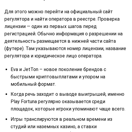
Для этого можно перейти на официальный сайт
регулятора и найти оператора в реестре. Проверка
лицензии — один из первых шагов перед
регистрацией. Обычно информация о разрешении на
деятельность размещается в нижней части сайта
(футере). Там указываются номер лицензии, название
регулятора и юридическое лицо оператора.
Eva и JetTon – новое поколение брендов с
быстрыми криптовыплатами и упором на
мобильный формат.
Когда речь заходит о выводе выигрышей, именно
Play Fortuna регулярно оказывается среди
площадок, которые игроки упоминают чаще всего.
Игры транслируются в реальном времени из
студий или наземных казино, а ставки