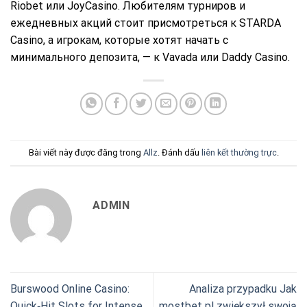
Riobet или JoyCasino. Любителям турниров и
ежедневных акций стоит присмотреться к STARDA
Casino, а игрокам, которые хотят начать с
минимального депозита, — к Vavada или Daddy Casino.
Bài viết này được đăng trong
Allz
. Đánh dấu
liên kết thường trực
.
ADMIN
Burswood Online Casino:
Analiza przypadku Jak
Quick‑Hit Slots for Intense,
mostbet pl zwiększył swoją