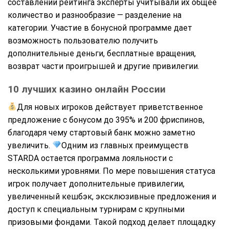
составлении рейтинга эксперты учитывали их общее
количество и разнообразие — разделение на
категории. Участие в бонусной программе дает
возможность пользователю получить
дополнительные деньги, бесплатные вращения,
возврат части проигрышей и другие привилегии.
10 лучших казино онлайн России
Для новых игроков действует приветственное
предложение с бонусом до 395% и 200 фриспинов,
благодаря чему стартовый банк можно заметно
увеличить.
Одним из главных преимуществ
STARDA остается программа лояльности с
несколькими уровнями. По мере повышения статуса
игрок получает дополнительные привилегии,
увеличенный кешбэк, эксклюзивные предложения и
доступ к специальным турнирам с крупными
призовыми фондами. Такой подход делает площадку