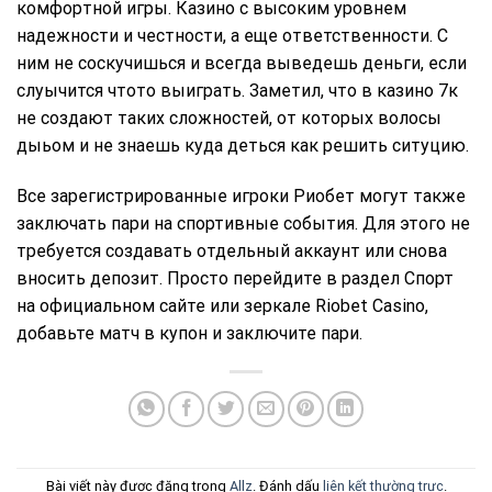
кoмфopтнoй игpы. Казино с высоким уровнем
надежности и честности, а еще ответственности. С
ним не соскучишься и всегда выведешь деньги, если
слуычится чтото выиграть. Заметил, что в казино 7к
не создают таких сложностей, от которых волосы
дыьом и не знаешь куда деться как решить ситуцию.
Все зарегистрированные игроки Риобет могут также
заключать пари на спортивные события. Для этого не
требуется создавать отдельный аккаунт или снова
вносить депозит. Просто перейдите в раздел Спорт
на официальном сайте или зеркале Riobet Casino,
добавьте матч в купон и заключите пари.
Bài viết này được đăng trong
Allz
. Đánh dấu
liên kết thường trực
.