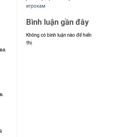
игрокам
Bình luận gần đây
Không có bình luận nào để hiển
thị.
ва.
в.
й