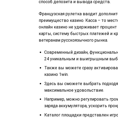
способ депозита и вывода средств.
Французская рулетка вводит дополните
преимущество казино. Касса – то мест
онлайн казино не удерживает процен
карты, систему быстрых платежей и кр
ветеранам русскоязычного рынка.
Современный дизайн, функциональна
24 уникальным и выигрышным выбо
Также вы можете сразу активироват
казино 1win.
Здесь вы сможете выбрать подходящ
максимальное удовольствие.
Например, можно регулировать гр
заряда аккумулятора, ускорить прок
Каталог площадки представлен игр