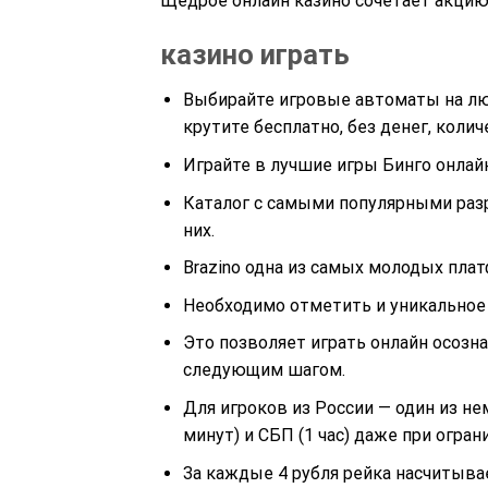
Щедрое онлайн казино сочетает акци
казино играть
Выбирайте игровые автоматы на люб
крутите бесплатно, без денег, коли
Играйте в лучшие игры Бинго онлай
Каталог с самыми популярными разр
них.
Brazino одна из самых молодых плат
Необходимо отметить и уникальное 
Это позволяет играть онлайн осозна
следующим шагом.
Для игроков из России — один из н
минут) и СБП (1 час) даже при огран
За каждые 4 рубля рейка насчитывае