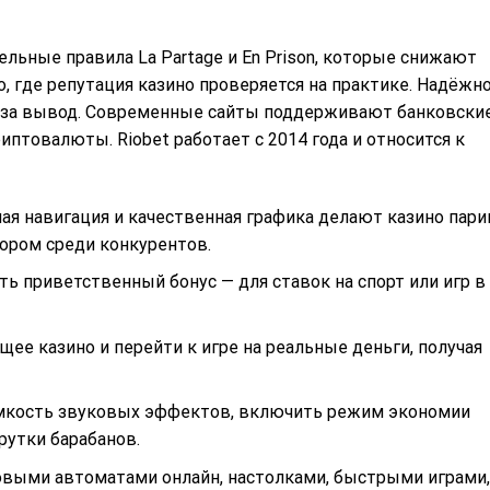
льные правила La Partage и En Prison, которые снижают
о, где репутация казино проверяется на практике. Надёжн
т за вывод. Современные сайты поддерживают банковски
иптовалюты. Riobet работает с 2014 года и относится к
я навигация и качественная графика делают казино пари
ром среди конкурентов.
ь приветственный бонус — для ставок на спорт или игр в
ее казино и перейти к игре на реальные деньги, получая
омкость звуковых эффектов, включить режим экономии
рутки барабанов.
овыми автоматами онлайн, настолками, быстрыми играми,