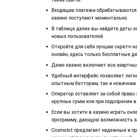
Входящие платежи обрабатываются а
казино поступают моментально.
В таблице далее вы найдёте даты о
новых пользователей.
Откройте для себя лучшие скретч-к
онлайн, здесь только бесплатные д
Демо казино включает все азартные
Удобный интерфейс позволяет легк
опытным бетторам, так и новичкам.
Оператор оставляет за собой право
крупных сумм или при подозрении 
Если вы хотите в казино играть онл
программу, дающую возможность за
Cosmolot предлагает надежные и п