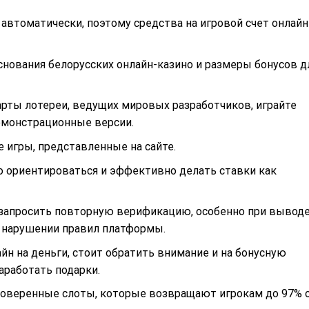
втоматически, поэтому средства на игровой счет онлайн
снования белорусских онлайн-казино и размеры бонусов д
арты лотереи, ведущих мировых разработчиков, играйте
емонстрационные версии.
 игры, представленные на сайте.
о ориентироваться и эффективно делать ставки как
 запросить повторную верификацию, особенно при вывод
в нарушении правил платформы.
айн на деньги, стоит обратить внимание и на бонусную
работать подарки.
роверенные слоты, которые возвращают игрокам до 97% 