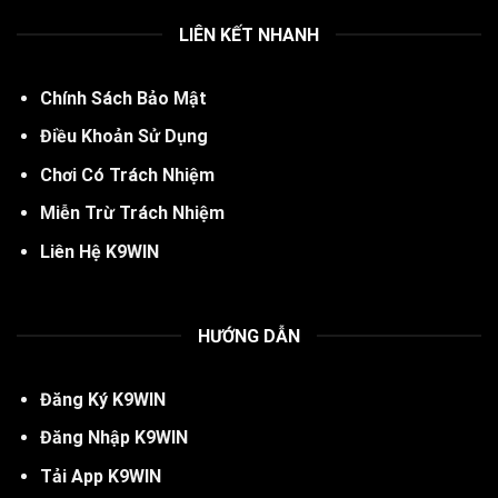
LIÊN KẾT NHANH
Chính Sách Bảo Mật
Điều Khoản Sử Dụng
Chơi Có Trách Nhiệm
Miễn Trừ Trách Nhiệm
Liên Hệ K9WIN
HƯỚNG DẪN
Đăng Ký
K
9WIN
Đăng Nhập K9WIN
Tải App K9WIN