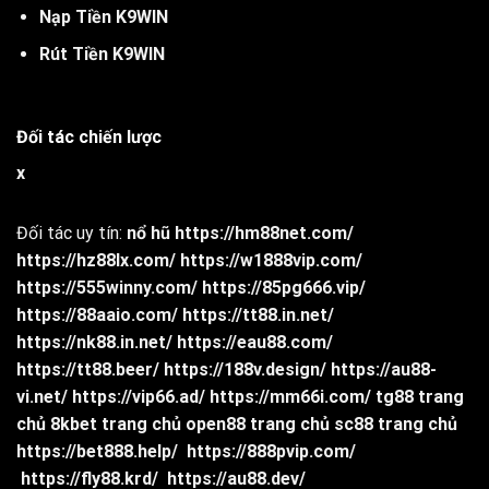
Nạp Tiền K9WIN
Rút Tiền K9WIN
Đối tác chiến lược
x
Đối tác uy tín:
nổ hũ
https://hm88net.com/
https://hz88lx.com/
https://w1888vip.com/
https://555winny.com/
https://85pg666.vip/
https://88aaio.com/
https://tt88.in.net/
https://nk88.in.net/
https://eau88.com/
https://tt88.beer/
https://188v.design/
https://au88-
vi.net/
https://vip66.ad/
https://mm66i.com/
tg88 trang
chủ
8kbet trang chủ
open88 trang chủ
sc88 trang chủ
https://bet888.help/
https://888pvip.com/
https://fly88.krd/
https://au88.dev/