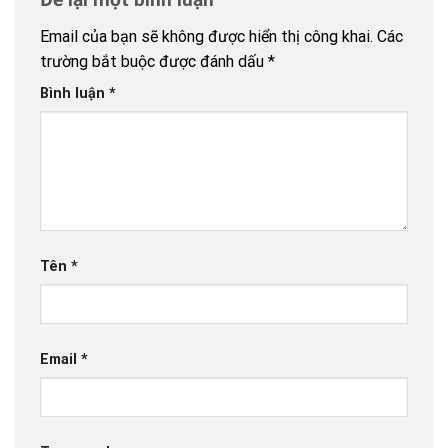
Email của bạn sẽ không được hiển thị công khai.
Các
trường bắt buộc được đánh dấu
*
Bình luận
*
Tên
*
Email
*