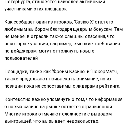
Петербурга, становятся наиболее активными
участниками этих площадок.
Как сообщает один из игроков, ‘Casino X’ стал его
любимым выбором благодаря щедрым бонусам. Тем
не менее, в отрасли также слышны опасения, что
некоторые условия, например, высокие требования
по вейджерам, могут оттолкнуть новых
пользователей.
Площадки, такие как ‘Фрейм Касино’ и ‘ПокерМатч’,
также продолжают привлекать внимание, но их
позиции пока не сопоставимы с лидерами рейтинга.
Контекстно важно упомянуть о том, что информация
о новых казино на рынке остается ограниченной.
Многие игроки отмечают сложности с выводом
выигрышей, что вызывает недовольство.