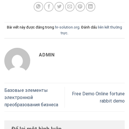
Bài viết này được đăng trong
hr-solution.org
. Đánh dấu
liên kết thường
trực
.
ADMIN
Базовые элементы
Free Demo Online fortune
электронной
rabbit demo
преобразования бизнеса
Để lại một bình luận