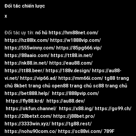
Đối tác chiến lược
x
Đối tác uy tín:
nổ hũ
https://hm88net.com/
https://hz88lx.com/
https://w1888vip.com/
https://555winny.com/
https://85pg666.vip/
https://88aaio.com/
https://tt88.in.net/
https://nk88.in.net/
https://eau88.com/
https://tt88.beer/
https://188v.design/
https://au88-
vi.net/
https://vip66.ad/
https://mm66i.com/
tg88 trang
chủ
8kbet trang chủ
open88 trang chủ
sc88 trang chủ
https://bet888.help/
https://888pvip.com/
https://fly88.krd/
https://au88.dev/
https://okfun.channel/
https://x88.ing/
https://go99.ch/
https://28betxt.com/
https://j88bet.pro/
https://3333win.xyz/
https://tg88.rest/
https://nohu90com.co/
https://sc88vi.com/
789F