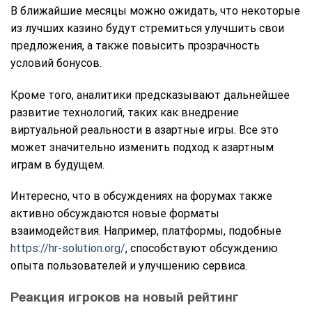
В ближайшие месяцы можно ожидать, что некоторые
из лучших казино будут стремиться улучшить свои
предложения, а также повысить прозрачность
условий бонусов.
Кроме того, аналитики предсказывают дальнейшее
развитие технологий, таких как внедрение
виртуальной реальности в азартные игры. Все это
может значительно изменить подход к азартным
играм в будущем.
Интересно, что в обсуждениях на форумах также
активно обсуждаются новые форматы
взаимодействия. Например, платформы, подобные
https://hr-solution.org/
, способствуют обсуждению
опыта пользователей и улучшению сервиса.
Реакция игроков на новый рейтинг