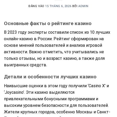
ĐĂNG VÀO
15 THÁNG 6, 2026
BỞI
ADMIN
Основные факты о рейтинге казино
В 2023 году эксперты составили список из 10 лучших
онлайн-казино в России. Рейтинг сформирован на
основе мнений пользователей и анализа игровой
активности. Важно отметить, что учитывались не
только отзывы, но и возраст казино, а также доля
выигранных средств.
Детали и особенности лучших казино
Наивысшие оценки в этом году получили ‘Casino X’ и
‘Joycasino’. Эти казино выделяются
привлекательными бонусными программами и
высоким уровнем безопасности для пользователей.
Жители крупных городов, особенно Москвы и Санкт-