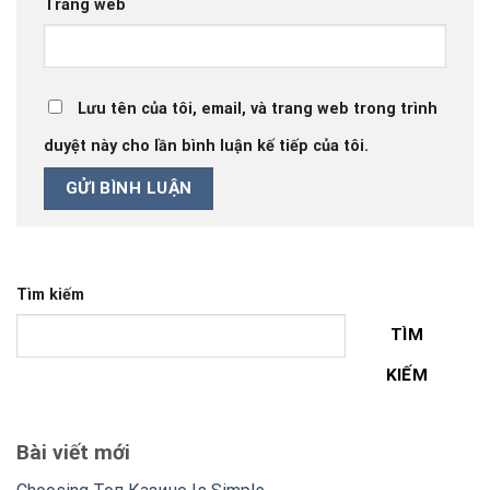
Trang web
Lưu tên của tôi, email, và trang web trong trình
duyệt này cho lần bình luận kế tiếp của tôi.
Tìm kiếm
TÌM
KIẾM
Bài viết mới