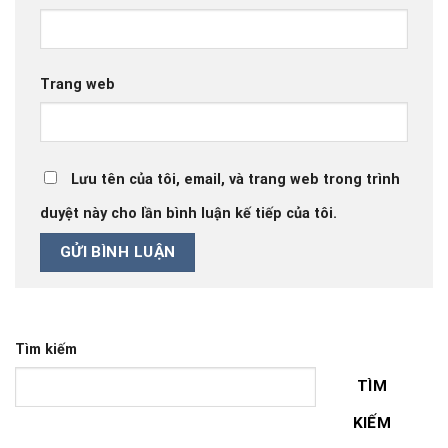
Trang web
Lưu tên của tôi, email, và trang web trong trình
duyệt này cho lần bình luận kế tiếp của tôi.
Tìm kiếm
TÌM
KIẾM