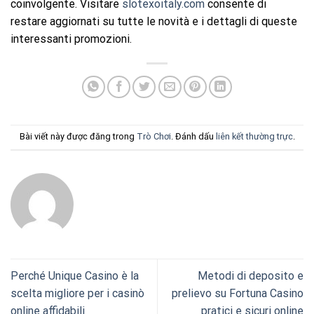
coinvolgente. Visitare
slotexoitaly.com
consente di
restare aggiornati su tutte le novità e i dettagli di queste
interessanti promozioni.
Bài viết này được đăng trong
Trò Chơi
. Đánh dấu
liên kết thường trực
.
Perché Unique Casino è la
Metodi di deposito e
scelta migliore per i casinò
prelievo su Fortuna Casino
online affidabili
pratici e sicuri online