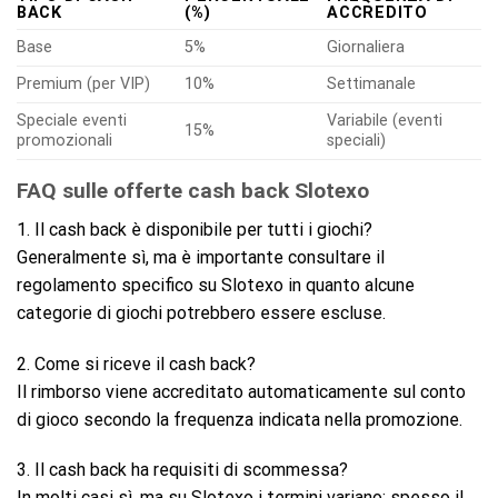
BACK
(%)
ACCREDITO
Base
5%
Giornaliera
Premium (per VIP)
10%
Settimanale
Speciale eventi
Variabile (eventi
15%
promozionali
speciali)
FAQ sulle offerte cash back Slotexo
1. Il cash back è disponibile per tutti i giochi?
Generalmente sì, ma è importante consultare il
regolamento specifico su Slotexo in quanto alcune
categorie di giochi potrebbero essere escluse.
2. Come si riceve il cash back?
Il rimborso viene accreditato automaticamente sul conto
di gioco secondo la frequenza indicata nella promozione.
3. Il cash back ha requisiti di scommessa?
In molti casi sì, ma su Slotexo i termini variano: spesso il