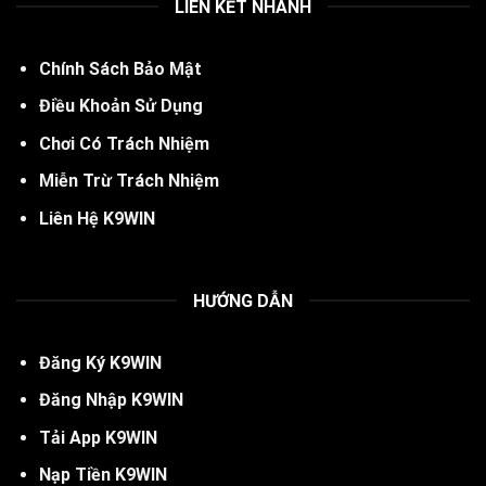
LIÊN KẾT NHANH
Chính Sách Bảo Mật
Điều Khoản Sử Dụng
Chơi Có Trách Nhiệm
Miễn Trừ Trách Nhiệm
Liên Hệ K9WIN
HƯỚNG DẪN
Đăng Ký
K
9WIN
Đăng Nhập K9WIN
Tải App K9WIN
Nạp Tiền K9WIN