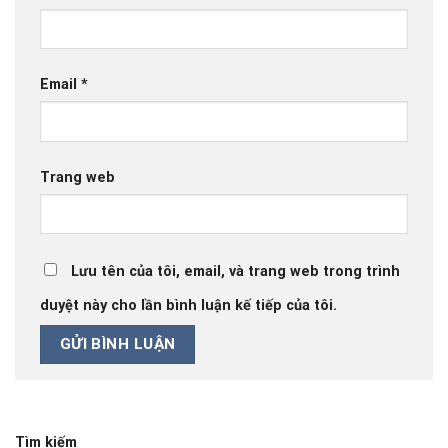
Email
*
Trang web
Lưu tên của tôi, email, và trang web trong trình
duyệt này cho lần bình luận kế tiếp của tôi.
Tìm kiếm