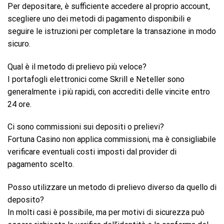
Per depositare, è sufficiente accedere al proprio account,
scegliere uno dei metodi di pagamento disponibili e
seguire le istruzioni per completare la transazione in modo
sicuro.
Qual è il metodo di prelievo più veloce?
I portafogli elettronici come Skrill e Neteller sono
generalmente i più rapidi, con accrediti delle vincite entro
24 ore.
Ci sono commissioni sui depositi o prelievi?
Fortuna Casino non applica commissioni, ma è consigliabile
verificare eventuali costi imposti dal provider di
pagamento scelto.
Posso utilizzare un metodo di prelievo diverso da quello di
deposito?
In molti casi è possibile, ma per motivi di sicurezza può