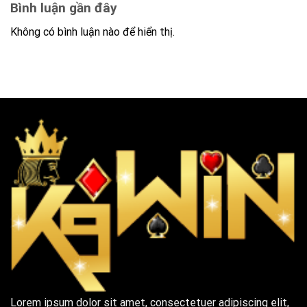
Bình luận gần đây
Không có bình luận nào để hiển thị.
Lorem ipsum dolor sit amet, consectetuer adipiscing elit,