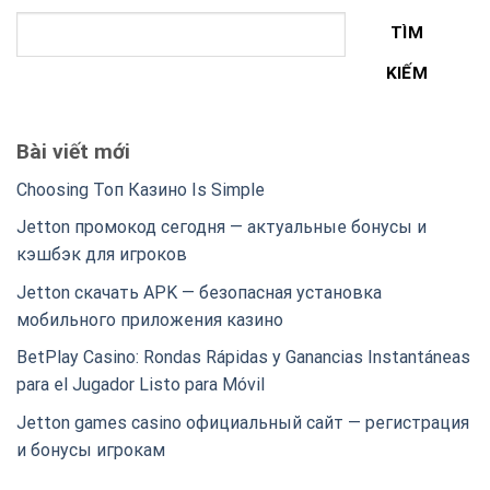
TÌM
KIẾM
Bài viết mới
Choosing Топ Казино Is Simple
Jetton промокод сегодня — актуальные бонусы и
кэшбэк для игроков
Jetton скачать APK — безопасная установка
мобильного приложения казино
BetPlay Casino: Rondas Rápidas y Ganancias Instantáneas
para el Jugador Listo para Móvil
Jetton games casino официальный сайт — регистрация
и бонусы игрокам