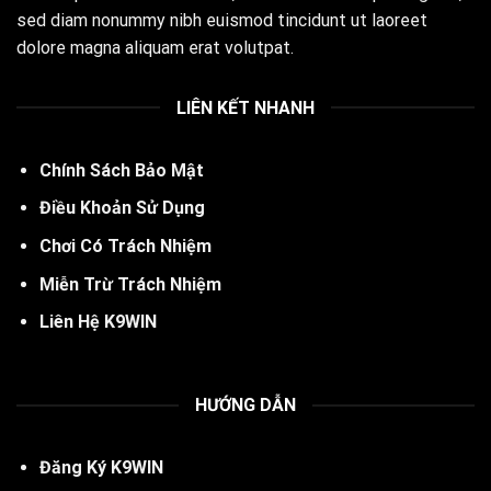
sed diam nonummy nibh euismod tincidunt ut laoreet
dolore magna aliquam erat volutpat.
LIÊN KẾT NHANH
Chính Sách Bảo Mật
Điều Khoản Sử Dụng
Chơi Có Trách Nhiệm
Miễn Trừ Trách Nhiệm
Liên Hệ K9WIN
HƯỚNG DẪN
Đăng Ký
K
9WIN