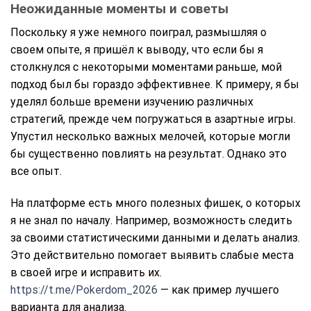
Неожиданные моменты и советы
Поскольку я уже немного поиграл, размышляя о
своем опыте, я пришёл к выводу, что если бы я
столкнулся с некоторыми моментами раньше, мой
подход был бы гораздо эффективнее. К примеру, я бы
уделял больше времени изучению различных
стратегий, прежде чем погружаться в азартные игры.
Упустил несколько важных мелочей, которые могли
бы существенно повлиять на результат. Однако это
все опыт.
На платформе есть много полезных фишек, о которых
я не знал по началу. Например, возможность следить
за своими статистическими данными и делать анализ.
Это действительно помогает выявить слабые места
в своей игре и исправить их.
https://t.me/Pokerdom_2026
— как пример лучшего
варианта для анализа.