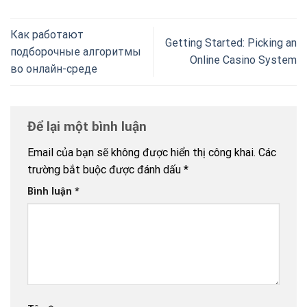
Как работают
Getting Started: Picking an
подборочные алгоритмы
Online Casino System
во онлайн-среде
Để lại một bình luận
Email của bạn sẽ không được hiển thị công khai.
Các
trường bắt buộc được đánh dấu
*
Bình luận
*