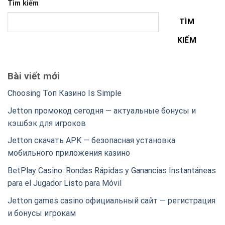
Tìm kiếm
TÌM
KIẾM
Bài viết mới
Choosing Топ Казино Is Simple
Jetton промокод сегодня — актуальные бонусы и
кэшбэк для игроков
Jetton скачать APK — безопасная установка
мобильного приложения казино
BetPlay Casino: Rondas Rápidas y Ganancias Instantáneas
para el Jugador Listo para Móvil
Jetton games casino официальный сайт — регистрация
и бонусы игрокам