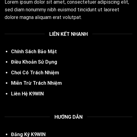
Lorem ipsum dolor sit amet, consectetuer adipiscing elit,
sed diam nonummy nibh euismod tincidunt ut laoreet
dolore magna aliquam erat volutpat.
LIÊN KẾT NHANH
Chính Sách Bảo Mật
Điều Khoản Sử Dụng
Chơi Có Trách Nhiệm
Miễn Trừ Trách Nhiệm
Liên Hệ K9WIN
HƯỚNG DẪN
Đăng Ký
K
9WIN