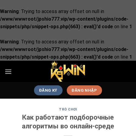
Warning
: Trying to access array offset on null in
/www/wwwroot/jpshio777.vip/wp-content/plugins/code-
snippets/php/snippet-ops.php(663) : eval()'d code
on line
1
Warning
: Trying to access array offset on null in
/www/wwwroot/jpshio777.vip/wp-content/plugins/code-
snippets/php/snippet-ops.php(663) : eval()'d code
on line
1
Bỏ
qua
nội
dung
ĐĂNG KÝ
ĐĂNG NHẬP
TRÒ CHƠI
Как работают подборочные
алгоритмы во онлайн-среде