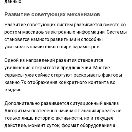
данных.
Развитие советующих механизмов
Развитие советующих систем развивается вместе со
ростом массивов электронных информации. Системы
становятся намного развитыми и способны
учитывать значительно шире параметров.
Одной из направлений развития становится
увеличение открытости предложений. Многие
сервисы уже сейчас стартуют раскрывать факторы
казино 7к отображения конкретного контента во
выдаче.
Дополнительно развивается ситуационный анализ.
Алгоритмы постепенно начинают анализировать не
только лишь историю активности, но и текущее
действие, момент суток, формат оборудования а