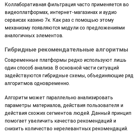
Коллаборативная фильтрация часто применяется во
видеоплатформах, интернет-магазинах и аудио
сервисах казино 7к. Как раз с помощью этому
механизму появляются модули со предложениями
аналогичных элементов.
Гибридные рекомендательные алгоритмы
Современные платформы редко используют лишь
один способ анализа. В основной части ситуаций
задействуются гибридные схемы, объединяющие ряд
алгоритмов одновременно.
Алгоритм может параллельно анализировать
параметры материалов, действия пользователя и
действия схожих сегментов людей. Данный принцип
помогает увеличить качество рекомендаций и
снизить количество нерелевантных рекомендаций.