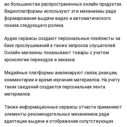
во большинстве распространенных онлайн продуктах.
Видеоплатформы используют эти механизмы ради
формирования выдачи видео и автоматического
показа следующего ролика.
Аудио сервисы создают персональные плейлисты на
базе прослушиваний а также запросов слушателей.
Онлайн-магазины показывают товары с учетом
хронологии переходов и заказов.
Медийные платформы анализируют связи, реакции,
комментарии и время изучения материалов. На учету
таких сведений создается персональная лента
материалов.
Также информационные сервисы отчасти применяют
элементы рекомендательных механизмов ради
адаптации выдачи и отображения сопутствующих