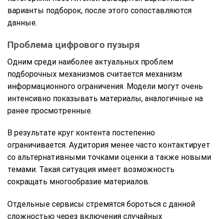
варианты подборок, после этого сопоставляются
данные.
Проблема цифрового пузыря
Одним среди наиболее актуальных проблем
подборочных механизмов считается механизм
информационного ограничения. Модели могут очень
интенсивно показывать материалы, аналогичные на
ранее просмотренные.
В результате круг контента постепенно
ограничивается. Аудитория менее часто контактирует
со альтернативными точками оценки а также новыми
темами. Такая ситуация имеет возможность
сокращать многообразие материалов.
Отдельные сервисы стремятся бороться с данной
сложностью через включения случайных