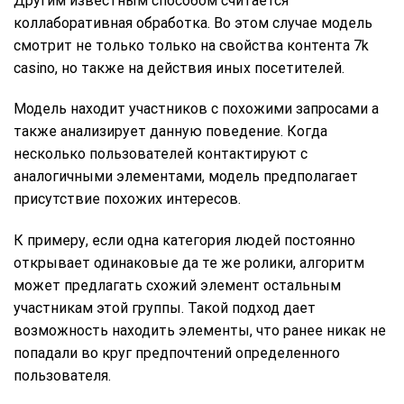
Другим известным способом считается
коллаборативная обработка. Во этом случае модель
смотрит не только только на свойства контента 7k
casino, но также на действия иных посетителей.
Модель находит участников с похожими запросами а
также анализирует данную поведение. Когда
несколько пользователей контактируют с
аналогичными элементами, модель предполагает
присутствие похожих интересов.
К примеру, если одна категория людей постоянно
открывает одинаковые да те же ролики, алгоритм
может предлагать схожий элемент остальным
участникам этой группы. Такой подход дает
возможность находить элементы, что ранее никак не
попадали во круг предпочтений определенного
пользователя.