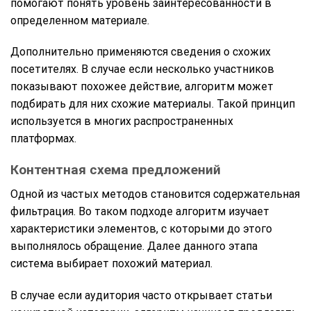
помогают понять уровень заинтересованности в
определенном материале.
Дополнительно применяются сведения о схожих
посетителях. В случае если несколько участников
показывают похожее действие, алгоритм может
подбирать для них схожие материалы. Такой принцип
используется в многих распространенных
платформах.
Контентная схема предложений
Одной из частых методов становится содержательная
фильтрация. Во таком подходе алгоритм изучает
характеристики элементов, с которыми до этого
выполнялось обращение. Далее данного этапа
система выбирает похожий материал.
В случае если аудитория часто открывает статьи