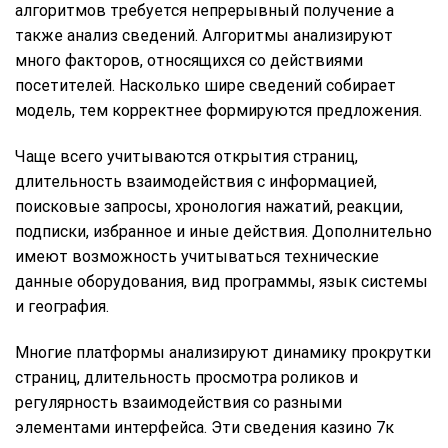
алгоритмов требуется непрерывный получение а
также анализ сведений. Алгоритмы анализируют
много факторов, относящихся со действиями
посетителей. Насколько шире сведений собирает
модель, тем корректнее формируются предложения.
Чаще всего учитываются открытия страниц,
длительность взаимодействия с информацией,
поисковые запросы, хронология нажатий, реакции,
подписки, избранное и иные действия. Дополнительно
имеют возможность учитываться технические
данные оборудования, вид программы, язык системы
и география.
Многие платформы анализируют динамику прокрутки
страниц, длительность просмотра роликов и
регулярность взаимодействия со разными
элементами интерфейса. Эти сведения казино 7к