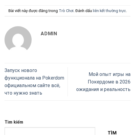
Bài viết này được đăng trong
Trò Chơi
. Đánh dấu
liên kết thường trực
.
ADMIN
Запуск нового
Мой опыт игры на
функционала на Pokerdom
Покердоме в 2026
официальном сайте всё,
ожидания и реальность
что нужно знать
Tìm kiếm
TÌM