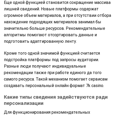
Еще одной функцией становится сокращение массива
лишней сведений. Новые платформы содержат
огромное объем материалов, а при отсутствии отбора
нахождение подходящих материалов занимал бы
значительно больше ресурсов. Рекомендательные
алгоритмы помогают отсортировать данные и
подготовить адаптированную ленту.
Кроме того одной значимой функцией считается
подстройка платформы под запросы аудитории.
Разные люди получают индивидуальные
рекомендации также при работе единого да того
самого ресурса. Такой механизм помогает сервисам
создавать персональный онлайн формат 7k casino.
Какие типы сведения задействуются ради
персонализации
Для функционирования рекомендательных