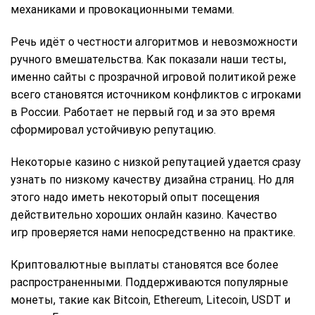
механиками и провокационными темами.
Речь идёт о честности алгоритмов и невозможности
ручного вмешательства. Как показали наши тесты,
именно сайты с прозрачной игровой политикой реже
всего становятся источником конфликтов с игроками
в России. Работает не первый год и за это время
сформировал устойчивую репутацию.
Некоторые казино с низкой репутацией удается сразу
узнать по низкому качеству дизайна страниц. Но для
этого надо иметь некоторый опыт посещения
действительно хороших онлайн казино. Качество
игр проверяется нами непосредственно на практике.
Криптовалютные выплаты становятся все более
распространенными. Поддерживаются популярные
монеты, такие как Bitcoin, Ethereum, Litecoin, USDT и