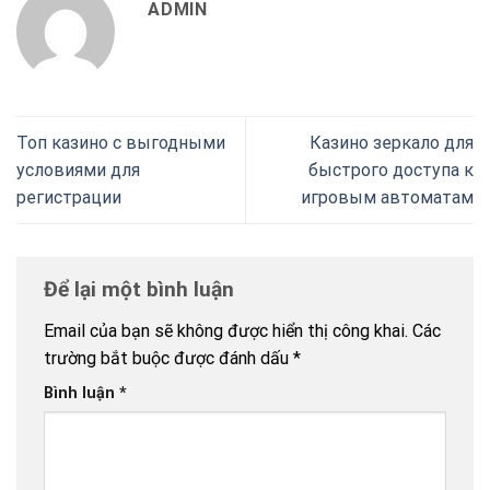
ADMIN
Топ казино с выгодными
Казино зеркало для
условиями для
быстрого доступа к
регистрации
игровым автоматам
Để lại một bình luận
Email của bạn sẽ không được hiển thị công khai.
Các
trường bắt buộc được đánh dấu
*
Bình luận
*