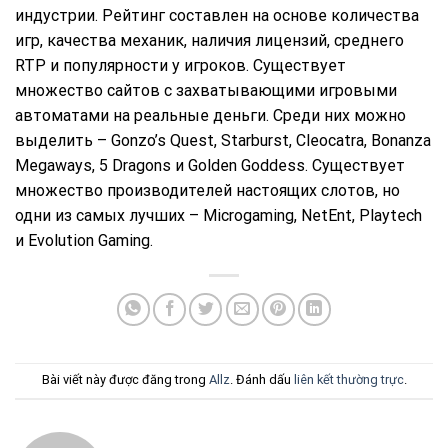
индустрии. Рейтинг составлен на основе количества
игр, качества механик, наличия лицензий, среднего
RTP и популярности у игроков. Существует
множество сайтов с захватывающими игровыми
автоматами на реальные деньги. Среди них можно
выделить – Gonzo’s Quest, Starburst, Cleoсatra, Bonanza
Megaways, 5 Dragons и Golden Goddess. Существует
множество производителей настоящих слотов, но
одни из самых лучших – Microgaming, NetEnt, Playtech
и Evolution Gaming.
Bài viết này được đăng trong
Allz
. Đánh dấu
liên kết thường trực
.