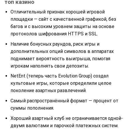
топ казино
Отличительный признак хорошей игровой
площадки — сайт с качественной графикой, без
багов и с высоким уровнем защиты на основе
протоколов шифрования HTTPS и SSL.
Наличие бонусных раундов, риск игры и
дополнительных опций символов в аппаратах
поднимает вероятность выигрыша, помогая
игрокам наполнять свои депозиты.
NetEnt (теперь часть Evolution Group) создал
культовые игры, которые определили целое
поколение азартных развлечений.
Самый распространённый формат — процент от
суммы пополнения.
Хороший азартный клуб не ограничивается одной-
двумя валютами и парочкой платежных систем.