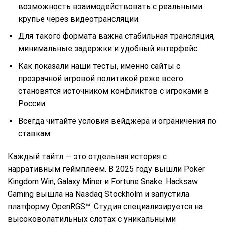
возможность взаимодействовать с реальными
крупье через видеотрансляции.
Для такого формата важна стабильная трансляция,
минимальные задержки и удобный интерфейс.
Как показали наши тесты, именно сайты с
прозрачной игровой политикой реже всего
становятся источником конфликтов с игроками в
России.
Всегда читайте условия вейджера и ограничения по
ставкам.
Каждый тайтл — это отдельная история с
нарративным геймплеем. В 2025 году вышли Poker
Kingdom Win, Galaxy Miner и Fortune Snake. Hacksaw
Gaming вышла на Nasdaq Stockholm и запустила
платформу OpenRGS™. Студия специализируется на
высоковолатильных слотах с уникальными