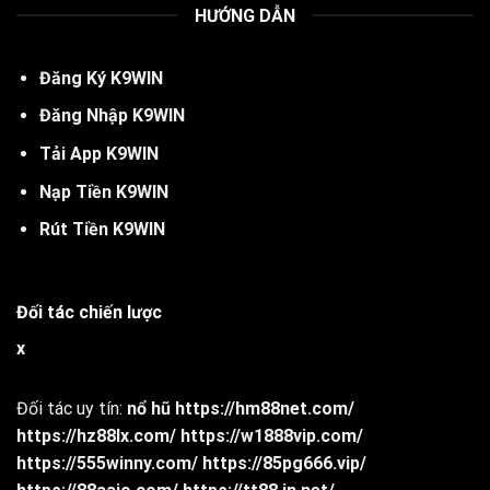
HƯỚNG DẪN
Đăng Ký
K
9WIN
Đăng Nhập K9WIN
Tải App K9WIN
Nạp Tiền K9WIN
Rút Tiền K9WIN
Đối tác chiến lược
x
Đối tác uy tín:
nổ hũ
https://hm88net.com/
https://hz88lx.com/
https://w1888vip.com/
https://555winny.com/
https://85pg666.vip/