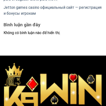
Jetton games casino официальный сайт — регистрация
и бонусы игрокам
Bình luận gần đây
Không có bình luận nào để hiển thị.