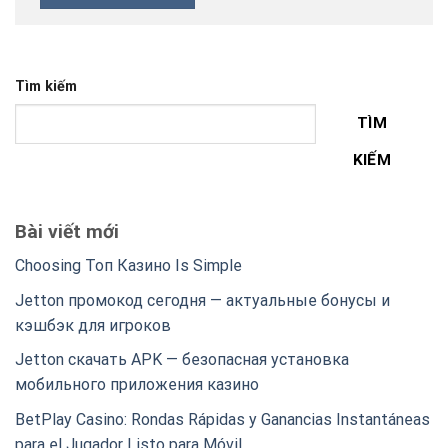
Tìm kiếm
TÌM
KIẾM
Bài viết mới
Choosing Топ Казино Is Simple
Jetton промокод сегодня — актуальные бонусы и
кэшбэк для игроков
Jetton скачать APK — безопасная установка
мобильного приложения казино
BetPlay Casino: Rondas Rápidas y Ganancias Instantáneas
para el Jugador Listo para Móvil