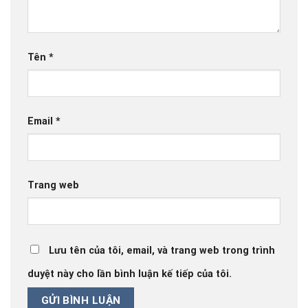
Tên
*
Email
*
Trang web
Lưu tên của tôi, email, và trang web trong trình
duyệt này cho lần bình luận kế tiếp của tôi.