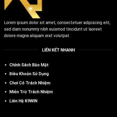
Lorem ipsum dolor sit amet, consectetuer adipiscing elit,
sed diam nonummy nibh euismod tincidunt ut laoreet
dolore magna aliquam erat volutpat.
LIÊN KẾT NHANH
Chính Sách Bảo Mật
Điều Khoản Sử Dụng
Chơi Có Trách Nhiệm
Miễn Trừ Trách Nhiệm
Liên Hệ K9WIN