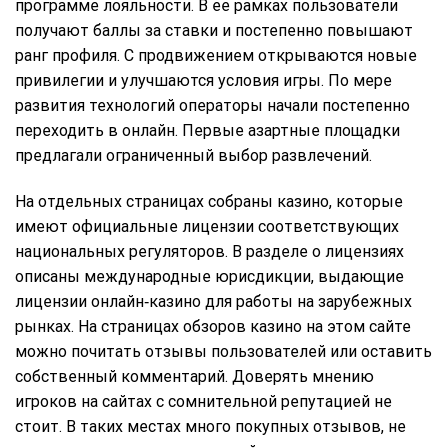
программе лояльности. В ее рамках пользователи
получают баллы за ставки и постепенно повышают
ранг профиля. С продвижением открываются новые
привилегии и улучшаются условия игры. По мере
развития технологий операторы начали постепенно
переходить в онлайн. Первые азартные площадки
предлагали ограниченный выбор развлечений.
На отдельных страницах собраны казино, которые
имеют официальные лицензии соответствующих
национальных регуляторов. В разделе о лицензиях
описаны международные юрисдикции, выдающие
лицензии онлайн‑казино для работы на зарубежных
рынках. На страницах обзоров казино на этом сайте
можно почитать отзывы пользователей или оставить
собственный комментарий. Доверять мнению
игроков на сайтах с сомнительной репутацией не
стоит. В таких местах много покупных отзывов, не