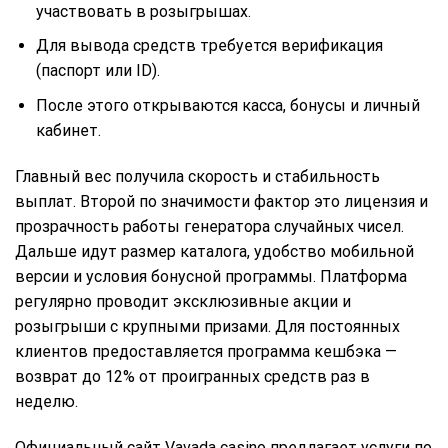
участвовать в розыгрышах.
Для вывода средств требуется верификация
(паспорт или ID).
После этого открываются касса, бонусы и личный
кабинет.
Главный вес получила скорость и стабильность
выплат. Второй по значимости фактор это лицензия и
прозрачность работы генератора случайных чисел.
Дальше идут размер каталога, удобство мобильной
версии и условия бонусной программы. Платформа
регулярно проводит эксклюзивные акции и
розыгрыши с крупными призами. Для постоянных
клиентов предоставляется программа кешбэка —
возврат до 12% от проигранных средств раз в
неделю.
Официальный сайт Vavada casino предлагает услуги по