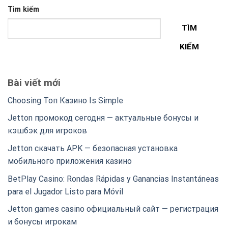
Tìm kiếm
TÌM
KIẾM
Bài viết mới
Choosing Топ Казино Is Simple
Jetton промокод сегодня — актуальные бонусы и
кэшбэк для игроков
Jetton скачать APK — безопасная установка
мобильного приложения казино
BetPlay Casino: Rondas Rápidas y Ganancias Instantáneas
para el Jugador Listo para Móvil
Jetton games casino официальный сайт — регистрация
и бонусы игрокам