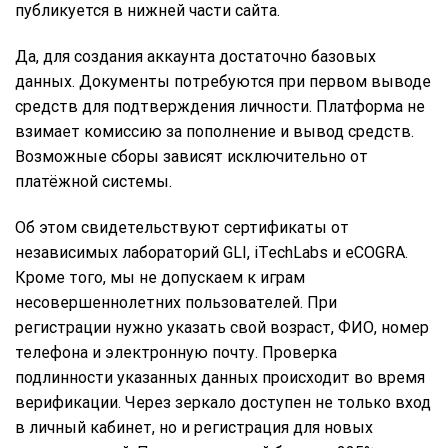
публикуется в нижней части сайта.
Да, для создания аккаунта достаточно базовых
данных. Документы потребуются при первом выводе
средств для подтверждения личности. Платформа не
взимает комиссию за пополнение и вывод средств.
Возможные сборы зависят исключительно от
платёжной системы.
Об этом свидетельствуют сертификаты от
независимых лабораторий GLI, iTechLabs и eCOGRA.
Кроме того, мы не допускаем к играм
несовершеннолетних пользователей. При
регистрации нужно указать свой возраст, ФИО, номер
телефона и электронную почту. Проверка
подлинности указанных данных происходит во время
верификации. Через зеркало доступен не только вход
в личный кабинет, но и регистрация для новых