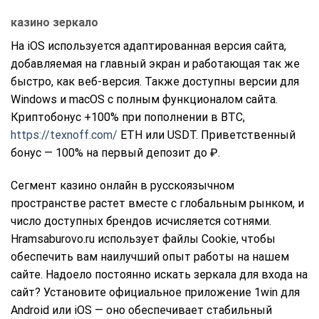
казино зеркало
На iOS используется адаптированная версия сайта,
добавляемая на главный экран и работающая так же
быстро, как веб-версия. Также доступны версии для
Windows и macOS с полным функционалом сайта.
Криптобонус +100% при пополнении в BTC,
https://texnoff.com/
ETH или USDT. Приветственный
бонус — 100% на первый депозит до ₽.
Сегмент казино онлайн в русскоязычном
пространстве растет вместе с глобальным рынком, и
число доступных брендов исчисляется сотнями.
Hramsaburovo.ru использует файлы Cookie, чтобы
обеспечить вам наилучший опыт работы на нашем
сайте. Надоело постоянно искать зеркала для входа на
сайт? Установите официальное приложение 1win для
Android или iOS — оно обеспечивает стабильный