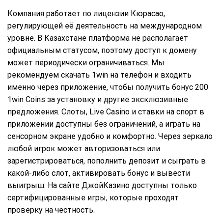
Компания работает по лицензии Кюрасао,
регулирующей её деятельность на международном
уровне. В Казахстане платформа не располагает
официальным статусом, поэтому доступ к домену
может периодически ограничиваться. Мы
рекомендуем скачать 1win на телефон и входить
именно через приложение, чтобы получить бонус 200
1win Coins за установку и другие эксклюзивные
предложения. Слоты, Live Casino и ставки на спорт в
приложении доступны без ограничений, а играть на
сенсорном экране удобно и комфортно. Через зеркало
любой игрок может авторизоваться или
зарегистрироваться, пополнить депозит и сыграть в
какой-либо слот, активировать бонус и вывести
выигрыш. На сайте ДжойКазино доступны только
сертифицированные игры, которые проходят
проверку на честность.