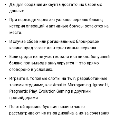
Да, для создания аккаунта достаточно базовых
данных.
При переходе через актуальное зеркало баланс,
история операций и активные бонусы остаются на
месте.
В случае сбоев или региональных блокировок
казино предлагает альтернативные зеркала.
Если средства не участвовали в ставках, бонусный
баланс при выводе аннулируется — это прямо
оговорено в условиях.
Играйте в топовые слоты на 1win, разработанные
такими студиями, как Amatic, Microgaming, Igrosoft,
Pragmatic Play, Evolution Gaming и другими
провайдерами.
По этой причине буствин казино часто
рассматривают не из-за дизайна, а из-за сочетания