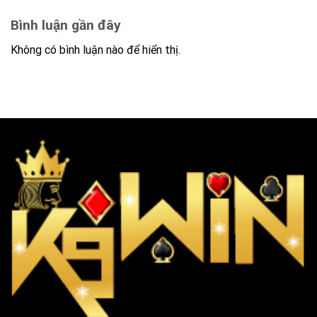
Bình luận gần đây
Không có bình luận nào để hiển thị.