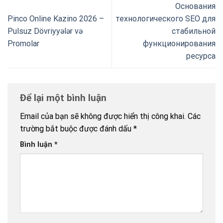
Основания
Pinco Online Kazino 2026 –
технологического SEO для
Pulsuz Dövriyyələr və
стабильной
Promolar
функционирования
ресурса
Để lại một bình luận
Email của bạn sẽ không được hiển thị công khai.
Các
trường bắt buộc được đánh dấu
*
Bình luận
*