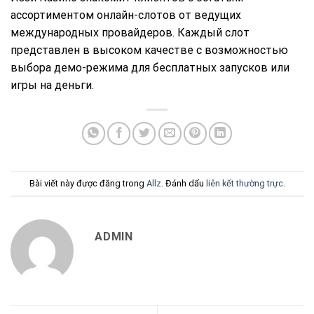
ассортиментом онлайн-слотов от ведущих
международных провайдеров. Каждый слот
представлен в высоком качестве с возможностью
выбора демо-режима для бесплатных запусков или
игры на деньги.
Bài viết này được đăng trong
Allz
. Đánh dấu
liên kết thường trực
.
ADMIN