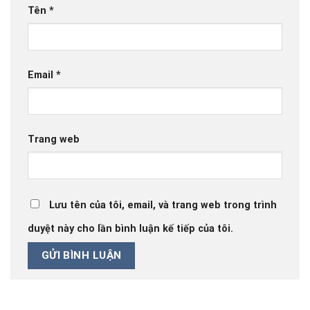
Tên
*
Email
*
Trang web
Lưu tên của tôi, email, và trang web trong trình
duyệt này cho lần bình luận kế tiếp của tôi.