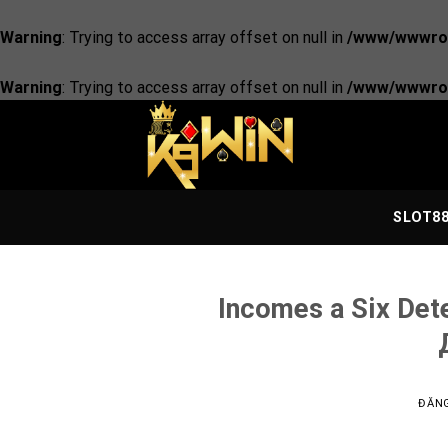
Warning
: Trying to access array offset on null in
/www/wwwroot
Warning
: Trying to access array offset on null in
/www/wwwroot
Bỏ
qua
nội
dung
SLOT8
Incomes a Six De
ĐĂN