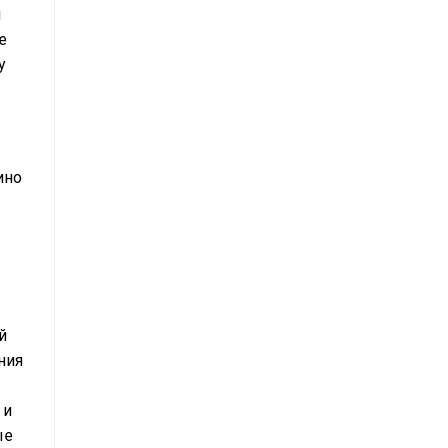
й
е
y
ино
й
ния
 и
ые