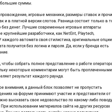
ь большие суммы.
опровождение, игровые механики, размеры ставок и проч
к и в платной версии слотов. Разница состоит только в т
о без денег. Лучшие современные игровые аппараты
 крупнейшие разработчики, как NetEnt, Playtech,
 У каждого автомата своя стилистика, оригинальные опции
а получится без логина и пароля. Да, если у бренда есть
ние.
 чтобы собрать полное представление о работе оператора
ольку некоторые комментарии могут быть проплаченными
деляет результат каждого раунда.
е внимания, а данный блок позволяет не пропустить
дениях на форуме принимают участие и представители от
жно высказать свое недовольство по какому-либо поводу
. При использовании материалов сайта на других ресурсах