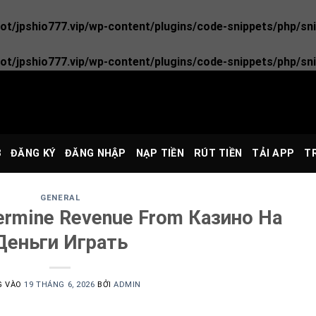
/jpshio777.vip/wp-content/plugins/code-snippets/php/snipp
/jpshio777.vip/wp-content/plugins/code-snippets/php/snipp
8
ĐĂNG KÝ
ĐĂNG NHẬP
NẠP TIỀN
RÚT TIỀN
TẢI APP
T
GENERAL
termine Revenue From Казино На
Деньги Играть
G VÀO
19 THÁNG 6, 2026
BỞI
ADMIN