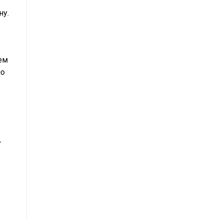
ну.
ем
мо
т