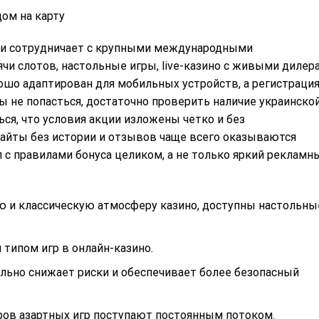
ом на карту
о и сотрудничает с крупными международными
чи слотов, настольные игры, live-казино с живыми дилер
ошо адаптирован для мобильных устройств, а регистраци
ы не попасться, достаточно проверить наличие украинско
ься, что условия акции изложены четко и без
айты без истории и отзывов чаще всего оказываются
 с правилами бонуса целиком, а не только яркий рекламн
ию и классическую атмосферу казино, доступны настольны
типом игр в онлайн-казино.
льно снижает риски и обеспечивает более безопасный
ров азартных игр поступают постоянным потоком.