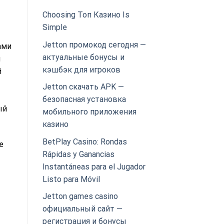
Choosing Топ Казино Is
Simple
Jetton промокод сегодня —
ами
актуальные бонусы и
я
кэшбэк для игроков
й
Jetton скачать APK —
безопасная установка
ый
мобильного приложения
казино
BetPlay Casino: Rondas
е
Rápidas y Ganancias
Instantáneas para el Jugador
Listo para Móvil
Jetton games casino
официальный сайт —
регистрация и бонусы