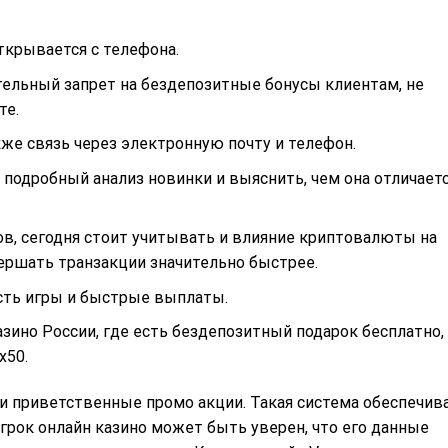
ткрывается с телефона.
ельный запрет на бездепозитные бонусы клиентам, не
те.
акже связь через электронную почту и телефон.
 подробный анализ новинки и выяснить, чем она отличает
в, сегодня стоит учитывать и влияние криптовалюты на
вершать транзакции значительно быстрее.
сть игры и быстрые выплаты.
ино России, где есть бездепозитный подарок бесплатно, 
х50.
 приветственные промо акции. Такая система обеспечив
грок онлайн казино может быть уверен, что его данные