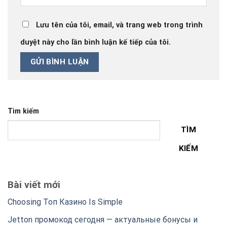
Lưu tên của tôi, email, và trang web trong trình
duyệt này cho lần bình luận kế tiếp của tôi.
Tìm kiếm
TÌM
KIẾM
Bài viết mới
Choosing Топ Казино Is Simple
Jetton промокод сегодня — актуальные бонусы и