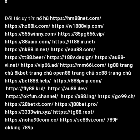
x
Đối tác uy tín:
nổ hũ
https://hm88net.com/
https://hz88lx.com/
https://w1888vip.com/
https://555winny.com/
https://85pg666.vip/
https://88aaio.com/
https://tt88.in.net/
https://nk88.in.net/
https://eau88.com/
https://tt88.beer/
https://188v.design/
https://au88-
vi.net/
https://vip66.ad/
https://mm66i.com/
tg88 trang
chủ
8kbet trang chủ
open88 trang chủ
sc88 trang chủ
https://bet888.help/
https://888pvip.com/
https://fly88.krd/
https://au88.dev/
https://okfun.channel/
https://x88.ing/
https://go99.ch/
https://28betxt.com/
https://j88bet.pro/
https://3333win.xyz/
https://tg88.rest/
https://nohu90com.co/
https://sc88vi.com/
789F
okking
789p