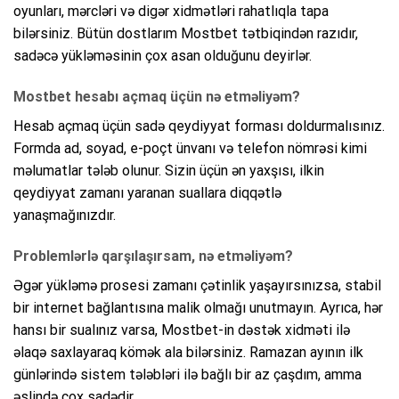
oyunları, mərcləri və digər xidmətləri rahatlıqla tapa
bilərsiniz. Bütün dostlarım Mostbet tətbiqindən razıdır,
sadəcə yükləməsinin çox asan olduğunu deyirlər.
Mostbet hesabı açmaq üçün nə etməliyəm?
Hesab açmaq üçün sadə qeydiyyat forması doldurmalısınız.
Formda ad, soyad, e-poçt ünvanı və telefon nömrəsi kimi
məlumatlar tələb olunur. Sizin üçün ən yaxşısı, ilkin
qeydiyyat zamanı yaranan suallara diqqətlə
yanaşmağınızdır.
Problemlərlə qarşılaşırsam, nə etməliyəm?
Əgər yükləmə prosesi zamanı çətinlik yaşayırsınızsa, stabil
bir internet bağlantısına malik olmağı unutmayın. Ayrıca, hər
hansı bir sualınız varsa, Mostbet-in dəstək xidməti ilə
əlaqə saxlayaraq kömək ala bilərsiniz. Ramazan ayının ilk
günlərində sistem tələbləri ilə bağlı bir az çaşdım, amma
əslində çox sadədir.