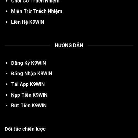
Chơi Có Trách Nhiệm
Miễn Trừ Trách Nhiệm
Liên Hệ K9WIN
HƯỚNG DẪN
Đăng Ký
K
9WIN
Đăng Nhập K9WIN
Tải App K9WIN
Nạp Tiền K9WIN
Rút Tiền K9WIN
Đối tác chiến lược