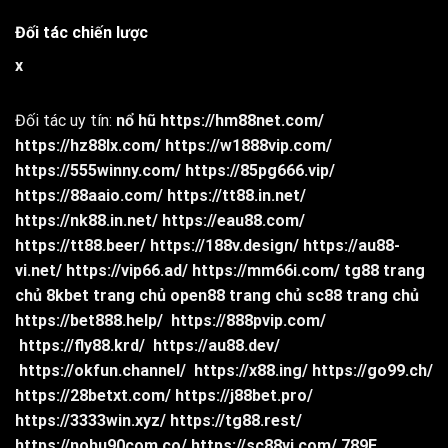
Đối tác chiến lược
x
Đối tác uy tín:
nổ hũ
https://hm88net.com/
https://hz88lx.com/
https://w1888vip.com/
https://555winny.com/
https://85pg666.vip/
https://88aaio.com/
https://tt88.in.net/
https://nk88.in.net/
https://eau88.com/
https://tt88.beer/
https://188v.design/
https://au88-
vi.net/
https://vip66.ad/
https://mm66i.com/
tg88 trang
chủ
8kbet trang chủ
open88 trang chủ
sc88 trang chủ
https://bet888.help/
https://888pvip.com/
https://fly88.krd/
https://au88.dev/
https://okfun.channel/
https://x88.ing/
https://go99.ch/
https://28betxt.com/
https://j88bet.pro/
https://3333win.xyz/
https://tg88.rest/
https://nohu90com.co/
https://sc88vi.com/
789F