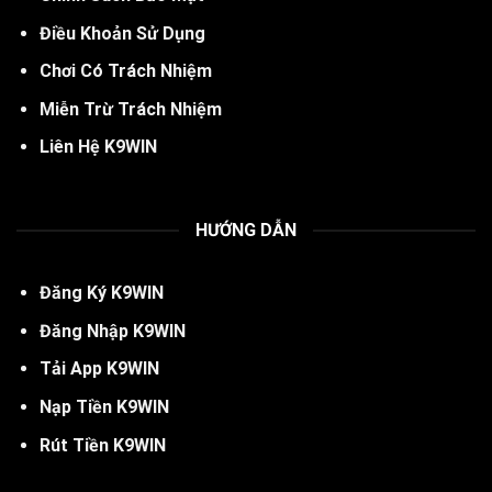
Điều Khoản Sử Dụng
Chơi Có Trách Nhiệm
Miễn Trừ Trách Nhiệm
Liên Hệ K9WIN
HƯỚNG DẪN
Đăng Ký
K
9WIN
Đăng Nhập K9WIN
Tải App K9WIN
Nạp Tiền K9WIN
Rút Tiền K9WIN