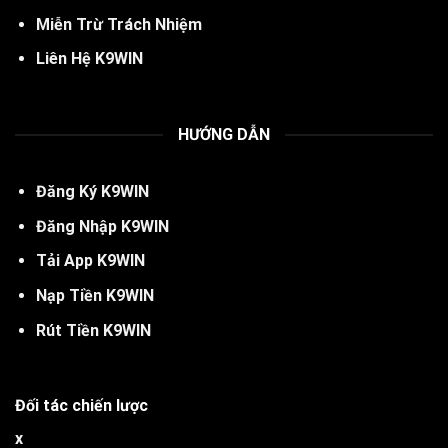
Miễn Trừ Trách Nhiệm
Liên Hệ K9WIN
HƯỚNG DẪN
Đăng Ký
K
9WIN
Đăng Nhập K9WIN
Tải App K9WIN
Nạp Tiền K9WIN
Rút Tiền K9WIN
Đối tác chiến lược
x