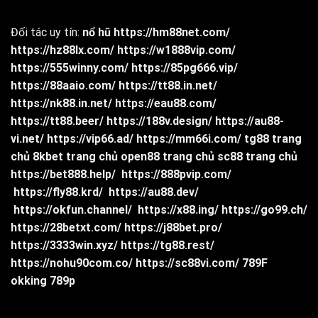
Đối tác uy tín:
nổ hũ
https://hm88net.com/
https://hz88lx.com/
https://w1888vip.com/
https://555winny.com/
https://85pg666.vip/
https://88aaio.com/
https://tt88.in.net/
https://nk88.in.net/
https://eau88.com/
https://tt88.beer/
https://188v.design/
https://au88-
vi.net/
https://vip66.ad/
https://mm66i.com/
tg88 trang
chủ
8kbet trang chủ
open88 trang chủ
sc88 trang chủ
https://bet888.help/
https://888pvip.com/
https://fly88.krd/
https://au88.dev/
https://okfun.channel/
https://x88.ing/
https://go99.ch/
https://28betxt.com/
https://j88bet.pro/
https://3333win.xyz/
https://tg88.rest/
https://nohu90com.co/
https://sc88vi.com/
789F
okking
789p