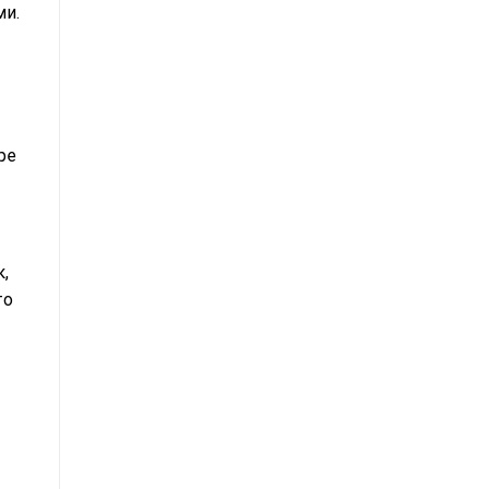
ми.
ре
,
то