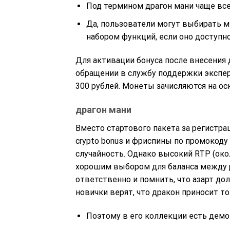
Под термином драгон мани чаще вс
Да, пользователи могут выбирать 
набором функций, если оно доступно
Для активации бонуса после внесения 
обращении в службу поддержки экспер
300 рублей. Монеты зачисляются на ос
драгон мани
Вместо стартового пакета за регистра
crypto bonus и фриспины по промокоду 
случайность. Однако высокий RTP (око
хорошим выбором для баланса между р
ответственно и помнить, что азарт до
новички верят, что дракон приносит то
Поэтому в его коллекции есть демо 