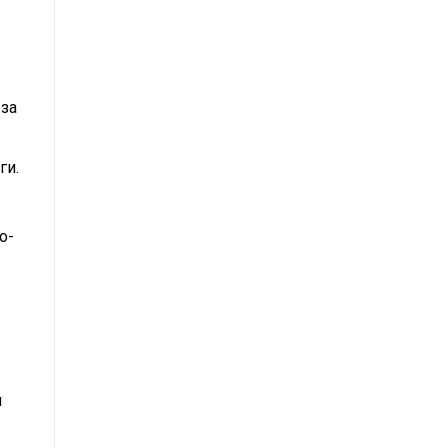
 за
ги.
о-
й