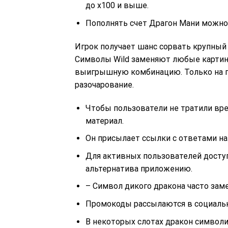
до x100 и выше.
Пополнять счет Драгон Мани можно
Игрок получает шанс сорвать крупный
Символы Wild заменяют любые картинк
выигрышную комбинацию. Только на пр
разочарование.
Чтобы пользователи не тратили вре
материал.
Он присылает ссылки с ответами на
Для активных пользователей доступ
альтернатива приложению.
– Символ дикого дракона часто зам
Промокоды рассылаются в социальн
В некоторых слотах дракон символи