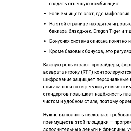
создать огненную комбинацию.
Если вы ищете слот, где мифология 
На этой странице находятся игровы
баккара, блэкджек, Dragon Tiger и т.д
Бонусная система описана понятно и
Кроме базовых бонусов, это регуля
Важную роль играют провайдеры, фор
возврата игроку (RTP) контролируютс
шифрование защищает персональные и
описана понятно и регулируется чётк
стандартов повышает надёжность плат
чистом и удобном стиле, поэтому орие
Нужно выполнить несколько требовани
преимуществ этой площадки — програ
дополнительные деньги и фриспины, у