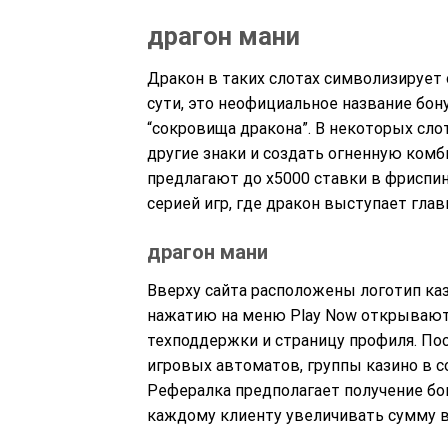
драгон мани
Дракон в таких слотах символизирует
сути, это неофициальное название бон
“сокровища дракона”. В некоторых сло
другие знаки и создать огненную комб
предлагают до x5000 ставки в фриспина
серией игр, где дракон выступает гла
драгон мани
Вверху сайта расположены логотип каз
нажатию на меню Play Now открываютс
техподдержки и страницу профиля. Пос
игровых автоматов, группы казино в с
Рефералка предполагает получение бон
каждому клиенту увеличивать сумму 