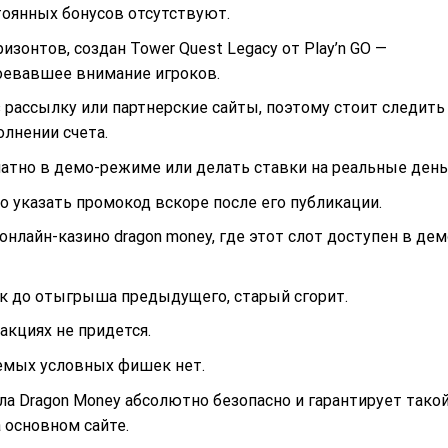
тоянных бонусов отсутствуют.
ризонтов, создан Tower Quest Legacy от Play’n GO —
оевавшее внимание игроков.
 рассылку или партнерские сайты, поэтому стоит следить
олнении счета.
атно в демо-режиме или делать ставки на реальные день
 указать промокод вскоре после его публикации.
нлайн-казино dragon money, где этот слот доступен в дем
к до отыгрыша предыдущего, старый сгорит.
акциях не придется.
яемых условных фишек нет.
а Dragon Money абсолютно безопасно и гарантирует тако
 основном сайте.