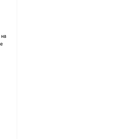
 на
не