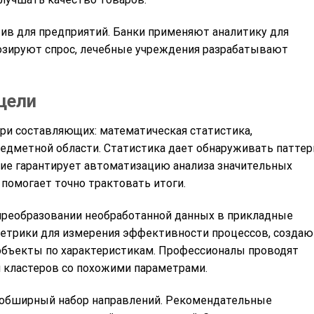
тив для предприятий. Банки применяют аналитику для
озируют спрос, лечебные учреждения разрабатывают
 цели
ри составляющих: математическая статистика,
едметной области. Статистика дает обнаруживать патте
ие гарантирует автоматизацию анализа значительных
 помогает точно трактовать итоги.
 преобразовании необработанной данных в прикладные
етрики для измерения эффективности процессов, создаю
объекты по характеристикам. Профессионалы проводят
 кластеров со похожими параметрами.
 обширный набор направлений. Рекомендательные