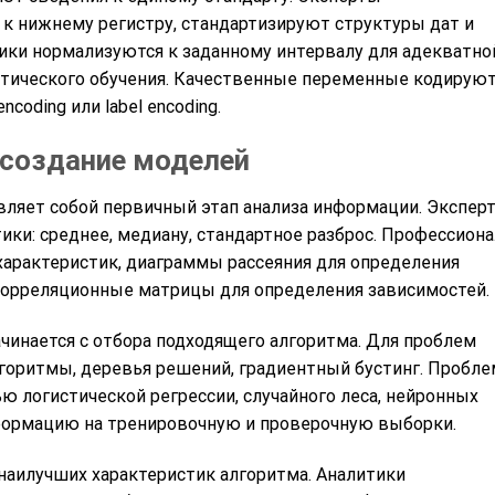
 нижнему регистру, стандартизируют структуры дат и
ики нормализуются к заданному интервалу для адекватно
тического обучения. Качественные переменные кодируют
coding или label encoding.
 создание моделей
вляет собой первичный этап анализа информации. Экспер
ки: среднее, медиану, стандартное разброс. Профессион
арактеристик, диаграммы рассеяния для определения
корреляционные матрицы для определения зависимостей.
чинается с отбора подходящего алгоритма. Для проблем
горитмы, деревья решений, градиентный бустинг. Пробл
 логистической регрессии, случайного леса, нейронных
формацию на тренировочную и проверочную выборки.
наилучших характеристик алгоритма. Аналитики