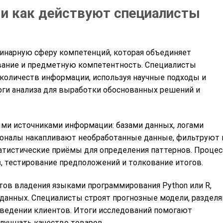
e и как действуют специалисты
линарную сферу компетенций, которая объединяет
вание и предметную компетентность. Специалисты
количеств информации, используя научные подходы и
ги анализа для выработки обоснованных решений и
ыми источниками информации: базами данных, логами
ионалы накапливают необработанные данные, фильтруют 
татистические приёмы для определения паттернов. Процес
, тестирование предположений и толкование итогов.
тов владения языками программирования Python или R,
и данных. Специалисты строят прогнозные модели, раздел
ведении клиентов. Итоги исследований помогают
лучшать качество товаров.