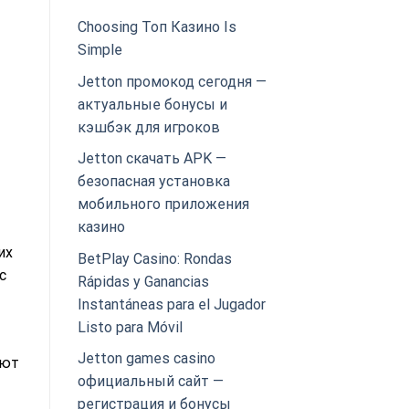
Choosing Топ Казино Is
Simple
Jetton промокод сегодня —
актуальные бонусы и
кэшбэк для игроков
Jetton скачать APK —
безопасная установка
мобильного приложения
казино
их
BetPlay Casino: Rondas
с
Rápidas y Ganancias
Instantáneas para el Jugador
Listo para Móvil
Jetton games casino
яют
официальный сайт —
регистрация и бонусы