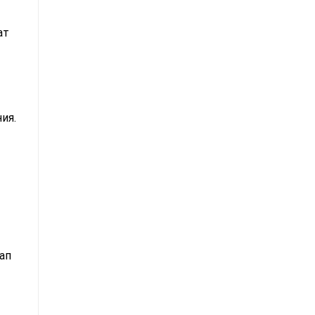
ат
ия.
ап