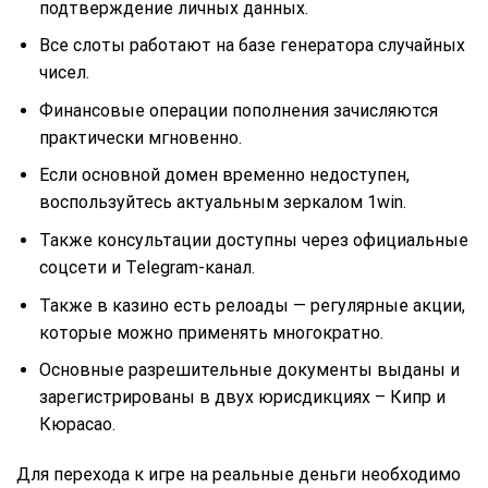
подтверждение личных данных.
Все слоты работают на базе генератора случайных
чисел.
Финансовые операции пополнения зачисляются
практически мгновенно.
Если основной домен временно недоступен,
воспользуйтесь актуальным зеркалом 1win.
Также консультации доступны через официальные
соцсети и Telegram-канал.
Также в казино есть релоады — регулярные акции,
которые можно применять многократно.
Основные разрешительные документы выданы и
зарегистрированы в двух юрисдикциях – Кипр и
Кюрасао.
Для перехода к игре на реальные деньги необходимо