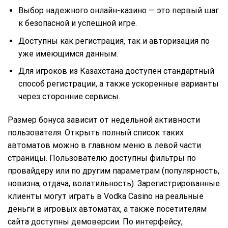
Выбор надежного онлайн-казино — это первый шаг
к безопасной и успешной игре.
Доступны как регистрация, так и авторизация по
уже имеющимся данным.
Для игроков из Казахстана доступен стандартный
способ регистрации, а также ускоренные варианты
через сторонние сервисы.
Размер бонуса зависит от недельной активности
пользователя. Открыть полный список таких
автоматов можно в главном меню в левой части
страницы. Пользователю доступны фильтры по
провайдеру или по другим параметрам (популярность,
новизна, отдача, волатильность). Зарегистрированные
клиенты могут играть в Vodka Casino на реальные
деньги в игровых автоматах, а также посетителям
сайта доступны демоверсии. По интерфейсу,