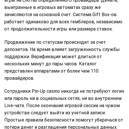
игры на слотах определенного провайдера. Деньги,
выигранные в игровых автоматах сразу же
зачисляются на основной счет. Система Gift Box-ов
работает одинаково для всех гемблеров, независимо
от продолжительности игры или размера ставок.
Продвижение по статусам происходит за счет
депозитов. На время влияет загруженность службы
поддержки. Верификация может длиться от
нескольких минут до пары часов. Каталог
представлен аппаратами от более чем 110
провайдеров.
Сотрудники Pin-Up casino никогда не потребуют логин
или пароль ни в социальных сетях, ни во внутреннем
Live-чате. После окончания игровой сессии на чужом
устройстве следует выйти из учетной записи.
Простые правила безопасности помогут уберечься от
потери денег и разглашения персональных данных.