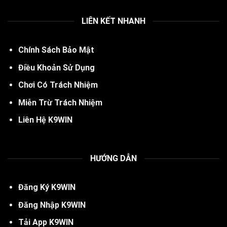
LIÊN KẾT NHANH
Chính Sách Bảo Mật
Điều Khoản Sử Dụng
Chơi Có Trách Nhiệm
Miễn Trừ Trách Nhiệm
Liên Hệ K9WIN
HƯỚNG DẪN
Đăng Ký
K
9WIN
Đăng Nhập K9WIN
Tải App K9WIN