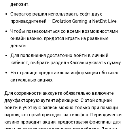
депозит.
Оператор решил использовать софт двух
производителей — Evolution Gaming и NetEnt Live.
Чтобы познакомиться со всеми возможностями
онлайн казино, придется играть на реальные
деньги.
Для пополнения достаточно войти в личный
кабинет, выбрать раздел «Касса» и указать сумму.
На странице представлена информация обо всех
актуальных акциях.
Для сохранности аккаунта обязательно включите
двухфакторную аутентификацию. С этой опцией
войти в учетную запись можно только при помощи
пароля, который приходит на телефон. Периодически
казино проводит акции, предоставляя фриспины для