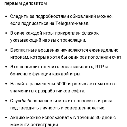
первым депозитом.
Следить за подробностями обновлений можно,
если подписаться на Telegram-канал.
В окне каждой игры прикреплен флажок,
указывающий на язык трансляции.
Бесплатные вращения начисляются еженедельно
игрокам, которые хотя бы один раз пополнили счет.
Это позволит оценить волатильность, RTP и
бонусные функции каждой игры.
На сайте размещены 5000 игровых автоматов от
знаменитых разработчиков софта.
Служба безопасности может попросить игрока
подтвердить личность и совершеннолетие.
Акцию можно использовать в течение 30 дней с
момента регистрации.