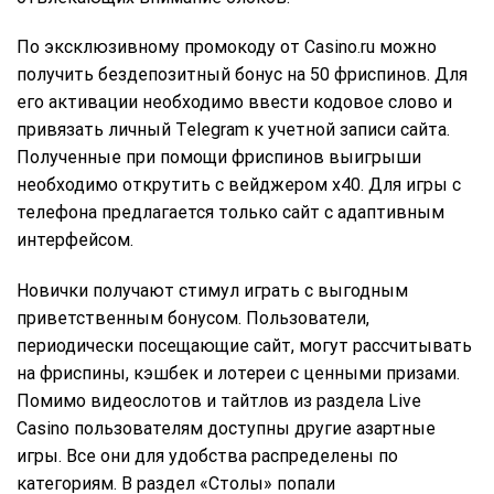
По эксклюзивному промокоду от Casino.ru можно
получить бездепозитный бонус на 50 фриспинов. Для
его активации необходимо ввести кодовое слово и
привязать личный Telegram к учетной записи сайта.
Полученные при помощи фриспинов выигрыши
необходимо открутить с вейджером х40. Для игры с
телефона предлагается только сайт с адаптивным
интерфейсом.
Новички получают стимул играть с выгодным
приветственным бонусом. Пользователи,
периодически посещающие сайт, могут рассчитывать
на фриспины, кэшбек и лотереи с ценными призами.
Помимо видеослотов и тайтлов из раздела Live
Casino пользователям доступны другие азартные
игры. Все они для удобства распределены по
категориям. В раздел «Столы» попали