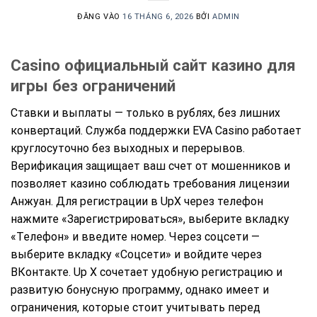
ĐĂNG VÀO
16 THÁNG 6, 2026
BỞI
ADMIN
Casino официальный сайт казино для
игры без ограничений
Ставки и выплаты — только в рублях, без лишних
конвертаций. Служба поддержки EVA Casino работает
круглосуточно без выходных и перерывов.
Верификация защищает ваш счет от мошенников и
позволяет казино соблюдать требования лицензии
Анжуан. Для регистрации в UpX через телефон
нажмите «Зарегистрироваться», выберите вкладку
«Телефон» и введите номер. Через соцсети —
выберите вкладку «Соцсети» и войдите через
ВКонтакте. Up X сочетает удобную регистрацию и
развитую бонусную программу, однако имеет и
ограничения, которые стоит учитывать перед