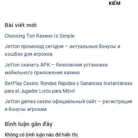
KIẾM
Bài viết mới
Choosing Топ Казино Is Simple
Jetton промокод сегодня — актуальные бонусы и
кэшбэк для игроков
Jetton скачать APK — безопасная установка
мобильного приложения казино
BetPlay Casino: Rondas Rápidas y Ganancias Instantáneas
para el Jugador Listo para Móvil
Jetton games casino официальный сайт — регистрация
и бонусы игрокам
Bình luận gần đây
Không có bình luận nào để hiển thị.