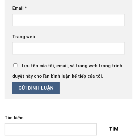
Email
*
Trang web
Lưu tên của tôi, email, và trang web trong trình
duyệt này cho lần bình luận kế tiếp của tôi.
Tìm kiếm
TÌM