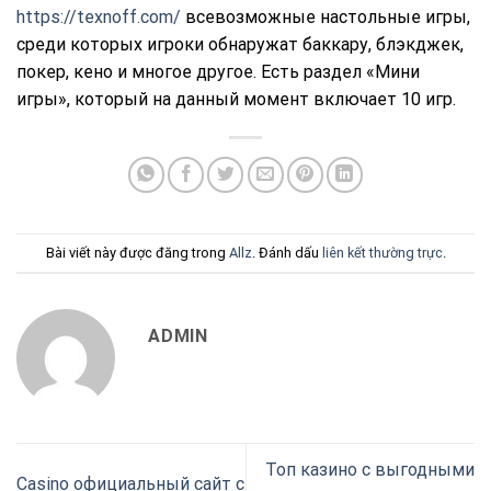
https://texnoff.com/
всевозможные настольные игры,
среди которых игроки обнаружат баккару, блэкджек,
покер, кено и многое другое. Есть раздел «Мини
игры», который на данный момент включает 10 игр.
Bài viết này được đăng trong
Allz
. Đánh dấu
liên kết thường trực
.
ADMIN
Топ казино с выгодными
Casino официальный сайт с