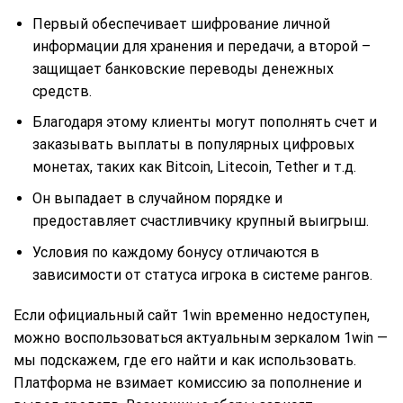
Первый обеспечивает шифрование личной
информации для хранения и передачи, а второй –
защищает банковские переводы денежных
средств.
Благодаря этому клиенты могут пополнять счет и
заказывать выплаты в популярных цифровых
монетах, таких как Bitcoin, Litecoin, Tether и т.д.
Он выпадает в случайном порядке и
предоставляет счастливчику крупный выигрыш.
Условия по каждому бонусу отличаются в
зависимости от статуса игрока в системе рангов.
Если официальный сайт 1win временно недоступен,
можно воспользоваться актуальным зеркалом 1win —
мы подскажем, где его найти и как использовать.
Платформа не взимает комиссию за пополнение и