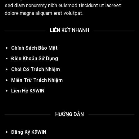
sed diam nonummy nibh euismod tincidunt ut laoreet
dolore magna aliquam erat volutpat.
LIÊN KẾT NHANH
Chính Sách Bảo Mật
Điều Khoản Sử Dụng
Chơi Có Trách Nhiệm
Miễn Trừ Trách Nhiệm
Liên Hệ K9WIN
HƯỚNG DẪN
Đăng Ký
K
9WIN