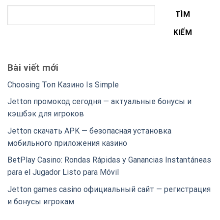
TÌM
KIẾM
Bài viết mới
Choosing Топ Казино Is Simple
Jetton промокод сегодня — актуальные бонусы и
кэшбэк для игроков
Jetton скачать APK — безопасная установка
мобильного приложения казино
BetPlay Casino: Rondas Rápidas y Ganancias Instantáneas
para el Jugador Listo para Móvil
Jetton games casino официальный сайт — регистрация
и бонусы игрокам