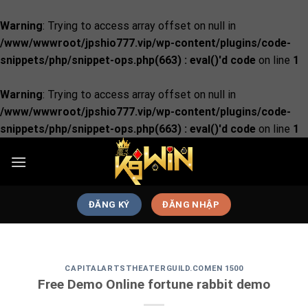
Warning
: Trying to access array offset on null in
/www/wwwroot/jpshio777.vip/wp-content/plugins/code-
snippets/php/snippet-ops.php(663) : eval()'d code
on line
1
Warning
: Trying to access array offset on null in
/www/wwwroot/jpshio777.vip/wp-content/plugins/code-
snippets/php/snippet-ops.php(663) : eval()'d code
on line
1
Bỏ
qua
nội
dung
ĐĂNG KÝ
ĐĂNG NHẬP
CAPITALARTSTHEATERGUILD.COMEN 1500
Free Demo Online fortune rabbit demo