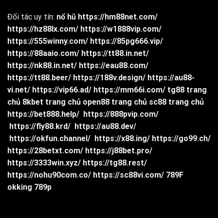
Đối tác uy tín:
nổ hũ
https://hm88net.com/
https://hz88lx.com/
https://w1888vip.com/
https://555winny.com/
https://85pg666.vip/
https://88aaio.com/
https://tt88.in.net/
https://nk88.in.net/
https://eau88.com/
https://tt88.beer/
https://188v.design/
https://au88-
vi.net/
https://vip66.ad/
https://mm66i.com/
tg88 trang
chủ
8kbet trang chủ
open88 trang chủ
sc88 trang chủ
https://bet888.help/
https://888pvip.com/
https://fly88.krd/
https://au88.dev/
https://okfun.channel/
https://x88.ing/
https://go99.ch/
https://28betxt.com/
https://j88bet.pro/
https://3333win.xyz/
https://tg88.rest/
https://nohu90com.co/
https://sc88vi.com/
789F
okking
789p