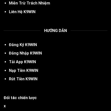
Miễn Trừ Trách Nhiệm
Liên Hệ K9WIN
HƯỚNG DẪN
Đăng Ký
K
9WIN
Đăng Nhập K9WIN
Tải App K9WIN
Nạp Tiền K9WIN
Rút Tiền K9WIN
Đối tác chiến lược
x