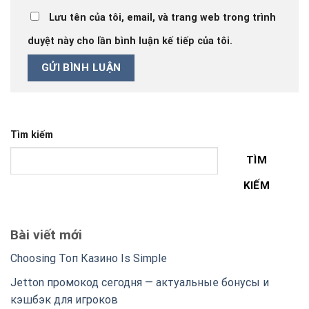
Lưu tên của tôi, email, và trang web trong trình
duyệt này cho lần bình luận kế tiếp của tôi.
Tìm kiếm
TÌM
KIẾM
Bài viết mới
Choosing Топ Казино Is Simple
Jetton промокод сегодня — актуальные бонусы и
кэшбэк для игроков