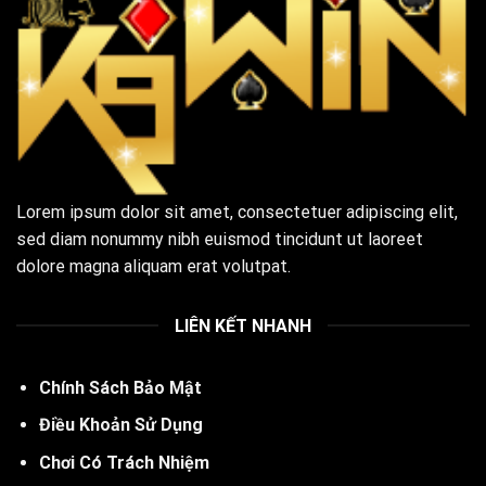
Lorem ipsum dolor sit amet, consectetuer adipiscing elit,
sed diam nonummy nibh euismod tincidunt ut laoreet
dolore magna aliquam erat volutpat.
LIÊN KẾT NHANH
Chính Sách Bảo Mật
Điều Khoản Sử Dụng
Chơi Có Trách Nhiệm