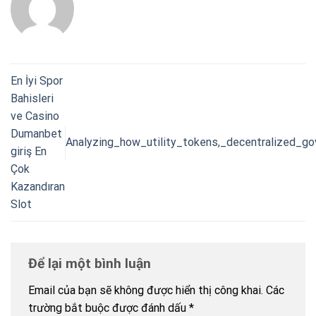
En İyi Spor
Bahisleri
ve Casino
Dumanbet
Analyzing_how_utility_tokens,_decentralized_g
giriş En
Çok
Kazandıran
Slot
Để lại một bình luận
Email của bạn sẽ không được hiển thị công khai.
Các
trường bắt buộc được đánh dấu
*