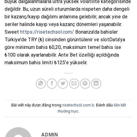
büyük dalgalanmalarla ultra yüksek volatilite kategorisinde
değildir. Bu, uzun süreli oturumlarda nispeten daha dengeli
bir kazanç/kayıp dağılımı anlamına gelebilir; ancak yine de
seriler halinde kayıp veya kazanç dönemleri yaşanabilir.
Sweet
https://risetechsol.com/
Bonanza’da bahisler
Türkiye’de TRY (₺) cinsinden görüntülenir ve slotData’ya
göre minimum bahis ₺0,20, maksimum temel bahis ise
₺100 olarak ayarlanabilir. Ante Bet özelliği açıldığında
maksimum bahis limiti ₺125’e yükselir.
Bài viết này được đăng trong
risetechsol.com b
. Đánh dấu
liên kết
thường trực
.
ADMIN