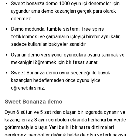
Sweet bonanza demo 1000 oyun içi denemeler için
uygundur ama demo kazançları gerçek para olarak
ödenmez.
Demo modunda, tumble sistemi, free spins
tetiklenmesi ve çarpanların işleyişi birebir aynı kalır;
sadece kullanılan bakiyeler sanaldır.
Oyunun demo versiyonu, oyunculara oyunu tanımak ve
mekaniğini öğrenmek için bir fırsat sunar.
Sweet Bonanza demo oyna seçeneği ile büyük
kazançları hedeflemeden önce oyunu iyice
öğrenebilirsiniz.
Sweet Bonanza demo
Oyun 6 sütun ve 5 satırdan oluşan bir ızgarada oynanır ve
kazanç, en az 8 aynı sembolün ekranda herhangi bir yerde
görünmesiyle oluşur. Yani belirli bir hatta dizilmeleri
gerekmez; semboller dağınık halde de olsa yeterli sayıya