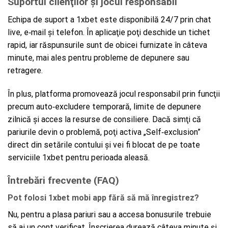
Suportul clienţilor și jocul responsabil
Echipa de suport a 1xbet este disponibilă 24/7 prin chat
live, e‑mail și telefon. În aplicaţie poţi deschide un tichet
rapid, iar răspunsurile sunt de obicei furnizate în câteva
minute, mai ales pentru probleme de depunere sau
retragere.
În plus, platforma promovează jocul responsabil prin funcţii
precum auto‑excludere temporară, limite de depunere
zilnică și acces la resurse de consiliere. Dacă simţi că
pariurile devin o problemă, poţi activa „Self‑exclusion”
direct din setările contului și vei fi blocat de pe toate
serviciile 1xbet pentru perioada aleasă.
Întrebări frecvente (FAQ)
Pot folosi 1xbet mobi app fără să mă înregistrez?
Nu, pentru a plasa pariuri sau a accesa bonusurile trebuie
să ai un cont verificat. Înscrierea durează câteva minute și