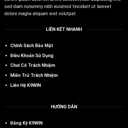
sed diam nonummy nibh euismod tincidunt ut laoreet
dolore magna aliquam erat volutpat.
LIÊN KẾT NHANH
Chính Sách Bảo Mật
Điều Khoản Sử Dụng
Chơi Có Trách Nhiệm
Miễn Trừ Trách Nhiệm
Liên Hệ K9WIN
HƯỚNG DẪN
Đăng Ký
K
9WIN