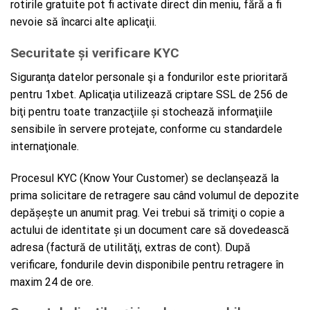
rotirile gratuite pot fi activate direct din meniu, fără a fi
nevoie să încarci alte aplicaţii.
Securitate și verificare KYC
Siguranţa datelor personale şi a fondurilor este prioritară
pentru 1xbet. Aplicaţia utilizează criptare SSL de 256 de
biţi pentru toate tranzacţiile și stochează informaţiile
sensibile în servere protejate, conforme cu standardele
internaţionale.
Procesul KYC (Know Your Customer) se declanșează la
prima solicitare de retragere sau când volumul de depozite
depășește un anumit prag. Vei trebui să trimiţi o copie a
actului de identitate și un document care să dovedească
adresa (factură de utilităţi, extras de cont). După
verificare, fondurile devin disponibile pentru retragere în
maxim 24 de ore.