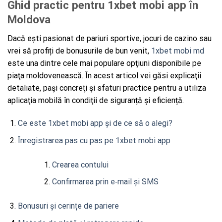
Ghid practic pentru 1xbet mobi app în
Moldova
Dacă ești pasionat de pariuri sportive, jocuri de cazino sau
vrei să profiți de bonusurile de bun venit,
1xbet mobi md
este una dintre cele mai populare opţiuni disponibile pe
piaţa moldovenească. În acest articol vei găsi explicaţii
detaliate, paşi concreţi şi sfaturi practice pentru a utiliza
aplicaţia mobilă în condiţii de siguranță și eficiență.
Ce este 1xbet mobi app și de ce să o alegi?
Înregistrarea pas cu pas pe 1xbet mobi app
Crearea contului
Confirmarea prin e‑mail și SMS
Bonusuri și cerințe de pariere