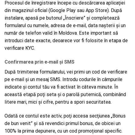
Procesul de înregistrare începe cu descărcarea aplicaţiei
din magazinul oficial (Google Play sau App Store). După
instalare, apasă pe butonul „Înscriere” și completează
formularul cu numele, adresa de e‑mail, data nașterii și un
număr de telefon valid în Moldova. Este important să
introduci date exacte, deoarece vor fi folosite în etapa de
verificare KYC.
Confirmarea prin e‑mail și SMS
După trimiterea formularului, vei primi un cod de verificare
pe e‑mail și un mesaj SMS. Introdu codurile în câmpurile
indicate și contul tău va fi activat în câteva minute. În
această etapă poţi seta și o parolă puternică, combinând
litere mari, mici și cifre, pentru a spori securitatea.
Odată ce contul este activ, poţi accesa secţiunea „Bonus
de bun venit” și să revendici primul bonus, de obicei un
100% la prima depunere, cu un cod promoțional specific.