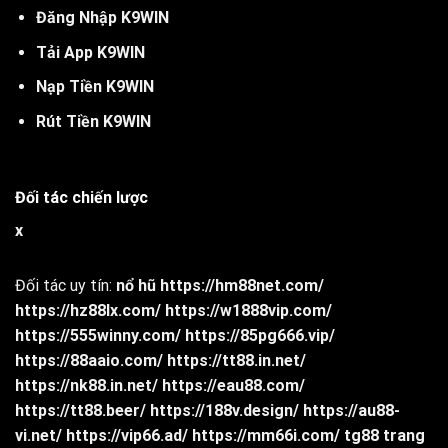
Đăng Nhập K9WIN
Tải App K9WIN
Nạp Tiền K9WIN
Rút Tiền K9WIN
Đối tác chiến lược
x
Đối tác uy tín:
nổ hũ
https://hm88net.com/
https://hz88lx.com/
https://w1888vip.com/
https://555winny.com/
https://85pg666.vip/
https://88aaio.com/
https://tt88.in.net/
https://nk88.in.net/
https://eau88.com/
https://tt88.beer/
https://188v.design/
https://au88-
vi.net/
https://vip66.ad/
https://mm66i.com/
tg88 trang