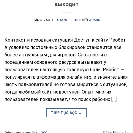
выходит
ĐĂNG VÀO
15 THÁNG 6, 2026
BỞI
ADMIN
Контекст и исходная ситуация Доступ к сайту Риобет
в условиях постоянных блокировок становится все
более актуальным для игроков. Сложности с
посещением основного ресурса вызывают у
пользователей настоящую головную боль. Риобет —
популярная платформа для онлайн-игр, и значительная
часть пользователей не готова мириться с ситуацией,
когда любимый сайт недоступен. Опыт многих
пользователей показывает, что поиск рабочих […]
TIẾP TỤC ĐỌC
→
Đăng trong
риобет-1300
Để lại bình luận