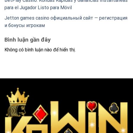
BetPlay Casino: Rondas Rápidas y Ganancias Instantáneas
para el Jugador Listo para Móvil
Jetton games casino официальный сайт — регистрация
и бонусы игрокам
Bình luận gần đây
Không có bình luận nào để hiển thị.