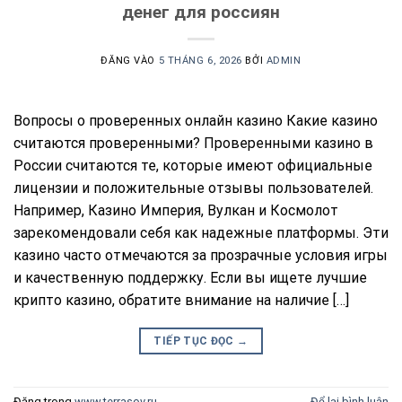
денег для россиян
ĐĂNG VÀO
5 THÁNG 6, 2026
BỞI
ADMIN
Вопросы о проверенных онлайн казино Какие казино
считаются проверенными? Проверенными казино в
России считаются те, которые имеют официальные
лицензии и положительные отзывы пользователей.
Например, Казино Империя, Вулкан и Космолот
зарекомендовали себя как надежные платформы. Эти
казино часто отмечаются за прозрачные условия игры
и качественную поддержку. Если вы ищете лучшие
крипто казино, обратите внимание на наличие […]
TIẾP TỤC ĐỌC
→
Đăng trong
www.terrasov.ru
Để lại bình luận