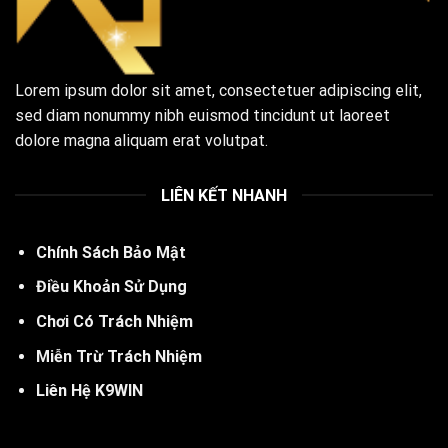
Lorem ipsum dolor sit amet, consectetuer adipiscing elit,
sed diam nonummy nibh euismod tincidunt ut laoreet
dolore magna aliquam erat volutpat.
LIÊN KẾT NHANH
Chính Sách Bảo Mật
Điều Khoản Sử Dụng
Chơi Có Trách Nhiệm
Miễn Trừ Trách Nhiệm
Liên Hệ K9WIN