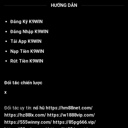
HƯỚNG DẪN
Đăng Ký
K
9WIN
Đăng Nhập K9WIN
Tải App K9WIN
Nạp Tiền K9WIN
Rút Tiền K9WIN
Đối tác chiến lược
x
Đối tác uy tín:
nổ hũ
https://hm88net.com/
https://hz88lx.com/
https://w1888vip.com/
https://555winny.com/
https://85pg666.vip/