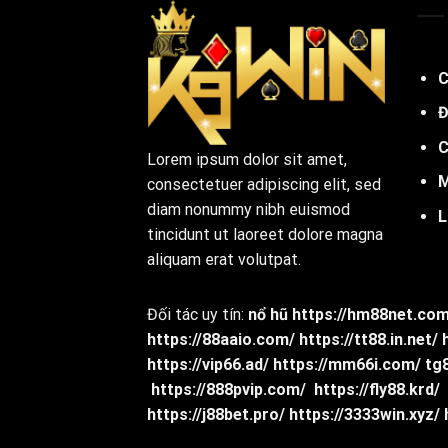
C
Đ
C
Lorem ipsum dolor sit amet,
M
consectetuer adipiscing elit, sed
diam nonummy nibh euismod
L
tincidunt ut laoreet dolore magna
aliquam erat volutpat.
Đối tác uy tín:
nổ hũ
https://hm88net.com
https://88aaio.com/
https://tt88.in.net/
https://vip66.ad/
https://mm66i.com/
tg
https://888pvip.com/
https://fly88.krd/
https://j88bet.pro/
https://3333win.xyz/