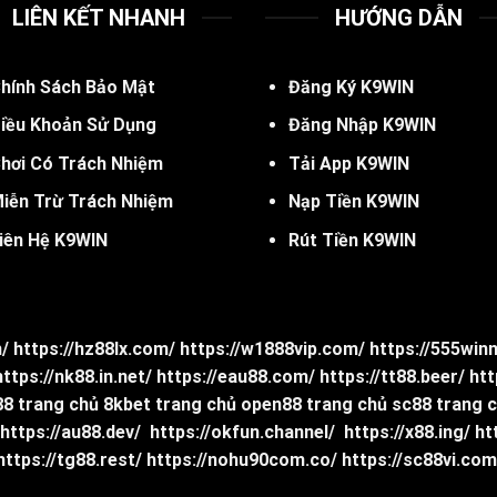
LIÊN KẾT NHANH
HƯỚNG DẪN
hính Sách Bảo Mật
Đăng Ký
K
9WIN
iều Khoản Sử Dụng
Đăng Nhập K9WIN
hơi Có Trách Nhiệm
Tải App K9WIN
iễn Trừ Trách Nhiệm
Nạp Tiền K9WIN
iên Hệ K9WIN
Rút Tiền K9WIN
/
https://hz88lx.com/
https://w1888vip.com/
https://555win
https://nk88.in.net/
https://eau88.com/
https://tt88.beer/
htt
88 trang chủ
8kbet trang chủ
open88 trang chủ
sc88 trang 
https://au88.dev/
https://okfun.channel/
https://x88.ing/
ht
https://tg88.rest/
https://nohu90com.co/
https://sc88vi.com