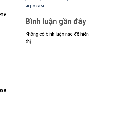
игрокам
one
Bình luận gần đây
Không có bình luận nào để hiển
thị.
ase