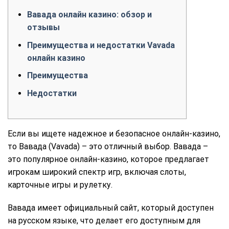
Вавада онлайн казино: обзор и
отзывы
Преимущества и недостатки Vavada
онлайн казино
Преимущества
Недостатки
Если вы ищете надежное и безопасное онлайн-казино,
то Вавада (Vavada) – это отличный выбор. Вавада –
это популярное онлайн-казино, которое предлагает
игрокам широкий спектр игр, включая слоты,
карточные игры и рулетку.
Вавада имеет официальный сайт, который доступен
на русском языке, что делает его доступным для