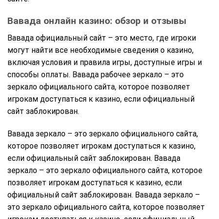
Вавада онлайн казино: обзор и отзывы
Вавада официальный сайт – это место, где игроки
могут найти все необходимые сведения о казино,
включая условия и правила игры, доступные игры и
способы оплаты. Вавада рабочее зеркало – это
зеркало официального сайта, которое позволяет
игрокам доступаться к казино, если официальный
сайт заблокирован.
Вавада зеркало – это зеркало официального сайта,
которое позволяет игрокам доступаться к казино,
если официальный сайт заблокирован. Вавада
зеркало – это зеркало официального сайта, которое
позволяет игрокам доступаться к казино, если
официальный сайт заблокирован. Вавада зеркало –
это зеркало официального сайта, которое позволяет