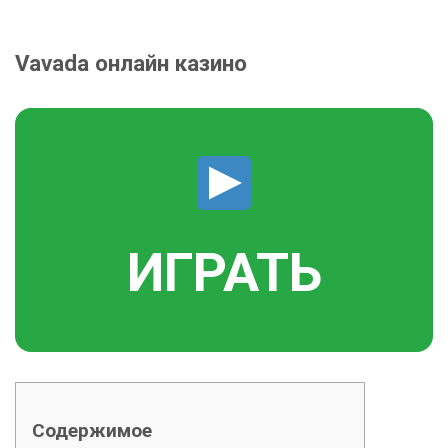
Vavada онлайн казино
ИГРАТЬ
Содержимое