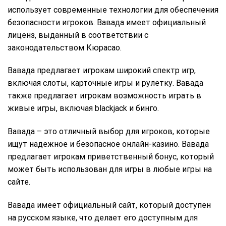
использует современные технологии для обеспечения
безопасности игроков. Вавада имеет официальный
лиценз, выданный в соответствии с
законодательством Кюрасао.
Вавада предлагает игрокам широкий спектр игр,
включая слоты, карточные игры и рулетку. Вавада
также предлагает игрокам возможность играть в
живые игры, включая blackjack и бинго.
Вавада – это отличный выбор для игроков, которые
ищут надежное и безопасное онлайн-казино. Вавада
предлагает игрокам приветственный бонус, который
может быть использован для игры в любые игры на
сайте.
Вавада имеет официальный сайт, который доступен
на русском языке, что делает его доступным для